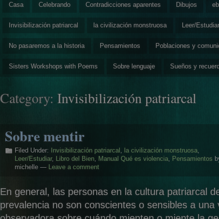
Casa
Celebrando
Contradicciones aparentes
Dibujos
eb
Invisibilización patriarcal
la civilización monstruosa
Leer/Estudia
No pasaremos a la historia
Pensamientos
Poblaciones y comun
Sisters Workshops with Poems
Sobre lenguaje
Sueños y recuer
Category:
Invisibilización patriarcal
Sobre mentir
Filed Under:
Invisibilización patriarcal
,
la civilización monstruosa
,
Leer/Estudiar
,
Libro del Bien
,
Manual Qué es violencia
,
Pensamientos
b
michelle —
Leave a comment
En general, las personas en la cultura patriarcal de
prevalencia no son conscientes o sensibles a una 
observadora sobre cuándo mienten o miente la ge