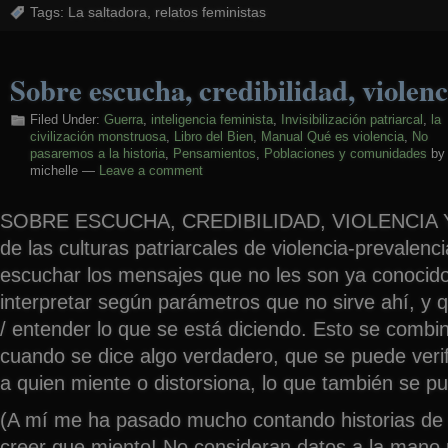
Tags:
La saltadora
,
relatos feministas
Sobre escucha, credibilidad, violenc
Filed Under:
Guerra
,
inteligencia feminista
,
Invisibilización patriarcal
,
la
civilización monstruosa
,
Libro del Bien
,
Manual Qué es violencia
,
No
pasaremos a la historia
,
Pensamientos
,
Poblaciones y comunidades
by
michelle —
Leave a comment
SOBRE ESCUCHA, CREDIBILIDAD, VIOLENCIA Y
de las culturas patriarcales de violencia-prevalenc
escuchar los mensajes que no les son ya conocidos
interpretar según parámetros que no sirve ahí, y
/ entender lo que se está diciendo. Esto se combi
cuando se dice algo verdadero, que se puede verifi
a quien miente o distorsiona, lo
que también se pue
(A mí me ha pasado mucho contando historias de 
creer que miento! No consideran datos a la mano