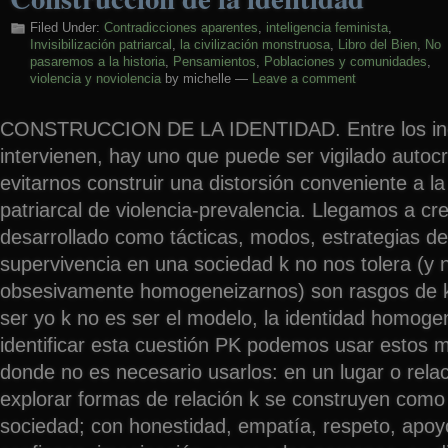
Filed Under:
Contradicciones aparentes
,
inteligencia feminista
,
Invisibilización patriarcal
,
la civilización monstruosa
,
Libro del Bien
,
No
pasaremos a la historia
,
Pensamientos
,
Poblaciones y comunidades
,
violencia y noviolencia
by michelle —
Leave a comment
CONSTRUCCION DE LA IDENTIDAD. Entre los inco
intervienen, hay uno que puede ser vigilado autoc
evitarnos construir una distorsión conveniente a la
patriarcal de violencia-prevalencia. Llegamos a cr
desarrollado como tácticas, modos, estrategias d
supervivencia en una sociedad k no nos tolera (y 
obsesivamente homogeneizarnos) son rasgos de 
ser yo k no es ser el modelo, la identidad homog
identificar esta cuestión PK podemos usar estos
donde no es necesario usarlos: en un lugar o rel
explorar formas de relación k se construyen com
sociedad; con honestidad, empatía, respeto, apoy