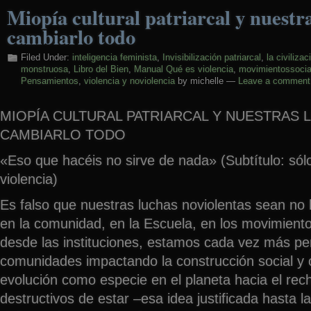
Miopía cultural patriarcal y nuestr
cambiarlo todo
Filed Under:
inteligencia feminista
,
Invisibilización patriarcal
,
la civilizac
monstruosa
,
Libro del Bien
,
Manual Qué es violencia
,
movimientossocia
Pensamientos
,
violencia y noviolencia
by michelle —
Leave a comment
MIOPÍA CULTURAL PATRIARCAL Y NUESTRAS 
CAMBIARLO TODO
«Eso que hacéis no sirve de nada» (Subtítulo: sólo 
violencia)
Es falso que nuestras luchas noviolentas sean no
en la comunidad, en la Escuela, en los movimiento
desde las instituciones, estamos cada vez más pe
comunidades impactando la construcción social y c
evolución como especie en el planeta hacia el re
destructivos de estar –esa idea justificada hasta 