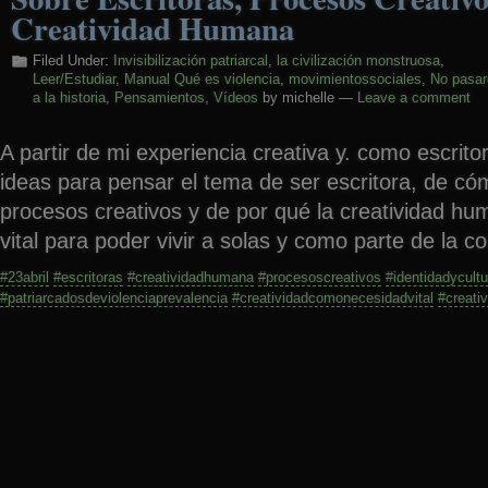
Creatividad Humana
Filed Under:
Invisibilización patriarcal
,
la civilización monstruosa
,
Leer/Estudiar
,
Manual Qué es violencia
,
movimientossociales
,
No pasa
a la historia
,
Pensamientos
,
Vídeos
by michelle —
Leave a comment
A partir de mi experiencia creativa y. como escrito
ideas para pensar el tema de ser escritora, de có
procesos creativos y de por qué la creatividad h
vital para poder vivir a solas y como parte de la 
#23abril
#escritoras
#creatividadhumana
#procesoscreativos
#identidadycultu
#patriarcadosdeviolenciaprevalencia
#creatividadcomonecesidadvital
#creati