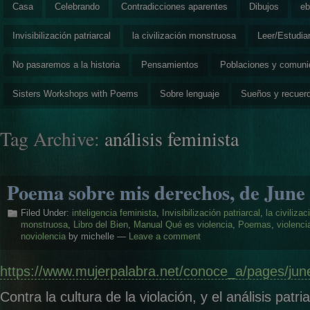
Casa
Celebrando
Contradicciones aparentes
Dibujos
eb
Invisibilización patriarcal
la civilización monstruosa
Leer/Estudia
No pasaremos a la historia
Pensamientos
Poblaciones y comun
Sisters Workshops with Poems
Sobre lenguaje
Sueños y recuer
Tag Archive:
análisis feminista
Poema sobre mis derechos, de June
Filed Under:
inteligencia feminista
,
Invisibilización patriarcal
,
la civilizac
monstruosa
,
Libro del Bien
,
Manual Qué es violencia
,
Poemas
,
violenci
noviolencia
by michelle —
Leave a comment
https://www.mujerpalabra.net/conoce_a/pages/ju
Contra la cultura de la violación, y el análisis patri