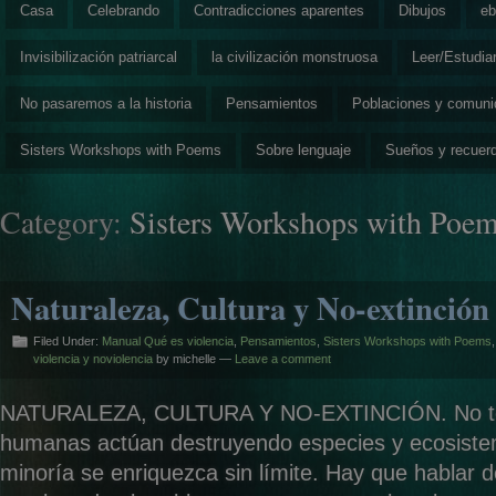
Casa
Celebrando
Contradicciones aparentes
Dibujos
eb
Invisibilización patriarcal
la civilización monstruosa
Leer/Estudia
No pasaremos a la historia
Pensamientos
Poblaciones y comun
Sisters Workshops with Poems
Sobre lenguaje
Sueños y recuer
Category:
Sisters Workshops with Poe
Naturaleza, Cultura y No-extinción
Filed Under:
Manual Qué es violencia
,
Pensamientos
,
Sisters Workshops with Poems
,
violencia y noviolencia
by michelle —
Leave a comment
NATURALEZA, CULTURA Y NO-EXTINCIÓN. No tod
humanas actúan destruyendo especies y ecosist
minoría se enriquezca sin límite. Hay que hablar d