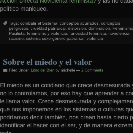
Acción Directa Noviolenta feminista?
y las no dada
político maniqueo.
Tags:
combatir el Sistema
,
conceptos acuñados
,
conceptos
peligrosos
,
crueldad patriarcal
,
distorsión
,
dominación
,
Feminism
Pacifista
,
feminismo y violencia
,
furiosidad feminista
,
noviolencia
,
racismo
,
sistema sexo-género patriarcal
,
violencia
Sobre el miedo y el valor
Filed Under:
Libro del Bien
by michelle —
2 Comments
El miedo es un cotidiano que crece desmesurada 
no lo controlamos, por eso hay que aprender a cont
le llama valor. Crece desmesurada y complejamen
que nos imponemos en los sistemas o culturas qu
podríamos decir también, nos crean hasta cierto p
identificar el hacer con el ser, y de manera extre