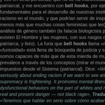
patriarcal, y me encuentro con
bell hooks
, por ej
fundamentales para el desarrollo de nuestras intel
racismo en el mundo, y que podrían servir de inspi
menos más que muchas cosas feministas que leo)
análisis de género también (la falacia biologicista 
existen El Hombre y las mujeres, con sus rasgos d
patriarca, y listo). La furia que
bell hooks
llama «m
«furiosidad» está llena de búsqueda de justicia y 
somos capaces de más que de esta mierda de 
prevalece a través de los conceptos (mirar el mun
impuestos desde el Sistema (patriarcal). Dice:
«We
seriously about ending racism if we want to see a
supremacy is frightening. It promotes mental illne
dysfunctional behaviors on the part of whites and n
real and present danger — not black rage»,
Trad
«Tenemos que hablar en serio sobre cómo acabar 