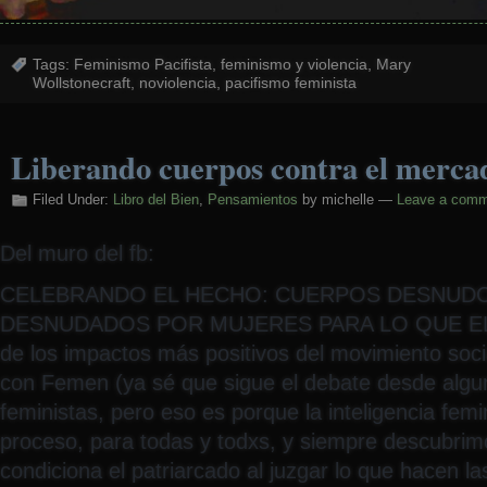
Tags:
Feminismo Pacifista
,
feminismo y violencia
,
Mary
Wollstonecraft
,
noviolencia
,
pacifismo feminista
Liberando cuerpos contra el merca
Filed Under:
Libro del Bien
,
Pensamientos
by michelle —
Leave a com
Del muro del fb:
CELEBRANDO EL HECHO: CUERPOS DESNUD
DESNUDADOS POR MUJERES PARA LO QUE EL
de los impactos más positivos del movimiento soci
con Femen (ya sé que sigue el debate desde algu
feministas, pero eso es porque la inteligencia femi
proceso, para todas y todxs, y siempre descubrim
condiciona el patriarcad
o al juzgar lo que hacen 