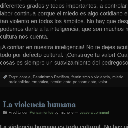
diferentes grados y todos importantes, a controla
labor continua porque el miedo es algo cotidian
tan violento en todos los ámbitos. No hay que des
podemos darle a la inteligencia, que son muchos 
cultura nos cuenta.
¡A confiar en nuestra inteligencia! No te dejes acu
todo por defecto cultural. ¡Construye tu valor! Cu
cosas es siempre un suavizamiento del pedregos
Tags:
coraje
,
Feminismo Pacifista
,
feminismo y violencia
,
miedo
,
racionalidad empática
,
sentimiento-pensamiento
,
valor
La violencia humana
Filed Under:
Pensamientos
by michelle —
Leave a comment
La violencia humana es toda cultural.
No hay n