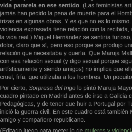
vida pararela en ese sentido
. (Las feministas art
jamás han pedido la pena de muerte para el Hombr
trizas en algunas obras. Y es que no es lo mismo.
violencia expresada tiene relación con la recibida,
la vida real.) Miguel Hernández se sentiría furioso,
dolor, claro que sí, pero eso porque se produjo u
relación que necesitaba y quería. Que Maruja Mall
con esa relación sexual (y digo sexual porque sig
artísticamente y siendo amigos) no implica que el
cruel, fría, que utilizaba a los hombres. Un poquito
Por cierto,
Sorpresa del trigo
lo pintó Maruja Mayo 
cuadro pintado en Madrid antes de irse a Galicia 
Pedagógicas, y de tener que huir a Portugal por 
inició la guerra civil. En este cuadro está tambié
amigo y compañero republicano.
(Editado luego para meter lo de
mujeres y violenci