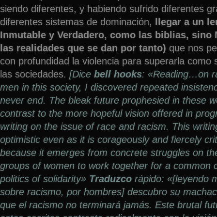
siendo diferentes, y habiendo sufrido diferentes 
diferentes sistemas de dominación,
llegar a un l
Inmutable y Verdadero, como las biblias, sino 
las realidades que se dan por tanto)
que nos pe
con profundidad la violencia para superarla como
las sociedades.
[Dice
bell hooks
: «Reading…on r
men in this society, I discovered repeated insistenc
never end. The bleak future prophesied in these w
contrast to the more hopeful vision offered in prog
writing on the issue of race and racism. This writi
optimistic even as it is corageously and fiercely crit
because it emerges from concrete struggles on the
groups of women to work together for a common c
politics of solidarity»
Traduzco
rápido: «[leyendo 
sobre racismo, por hombres] descubro su machaco
que el racismo no terminará jamás. Este brutal fut