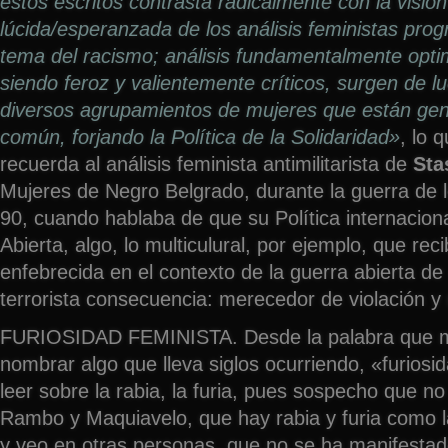
estos escritos contrasta radicalmente con la visió
lúcida/esperanzada de los análisis feministas prog
tema del racismo; análisis fundamentalmente opti
siendo feroz y valientemente críticos, surgen de 
diversos agrupamientos de mujeres que están gen
común, forjando la Política de la Solidaridad»
, lo 
recuerda al análisis feminista antimilitarista de
Sta
Mujeres de Negro Belgrado, durante la guerra de 
90, cuando hablaba de que su Política internacion
Abierta, algo, lo multiculural, por ejemplo, que rec
enfebrecida en el contexto de la guerra abierta de 
terrorista consecuencia: merecedor de violación y
FURIOSIDAD FEMINISTA. Desde la palabra que 
nombrar algo que lleva siglos ocurriendo, «furiosi
leer sobre la rabia, la furia, pues sospecho que n
Rambo y Maquiavelo, que hay rabia y furia como la
y veo en otras personas, que no se ha manifesta