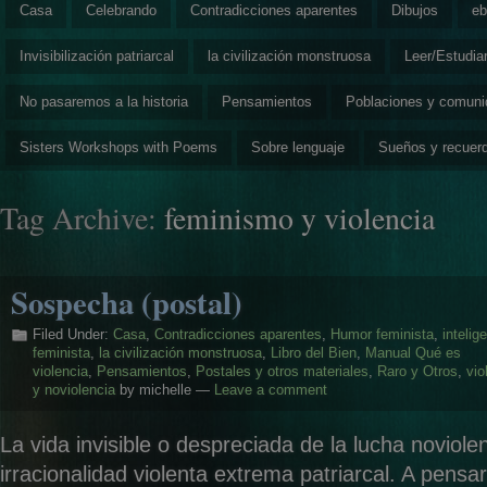
Casa
Celebrando
Contradicciones aparentes
Dibujos
eb
Invisibilización patriarcal
la civilización monstruosa
Leer/Estudia
No pasaremos a la historia
Pensamientos
Poblaciones y comun
Sisters Workshops with Poems
Sobre lenguaje
Sueños y recuer
Tag Archive:
feminismo y violencia
Sospecha (postal)
Filed Under:
Casa
,
Contradicciones aparentes
,
Humor feminista
,
intelig
feminista
,
la civilización monstruosa
,
Libro del Bien
,
Manual Qué es
violencia
,
Pensamientos
,
Postales y otros materiales
,
Raro y Otros
,
vio
y noviolencia
by michelle —
Leave a comment
La vida invisible o despreciada de la lucha noviole
irracionalidad violenta extrema patriarcal. A pensa