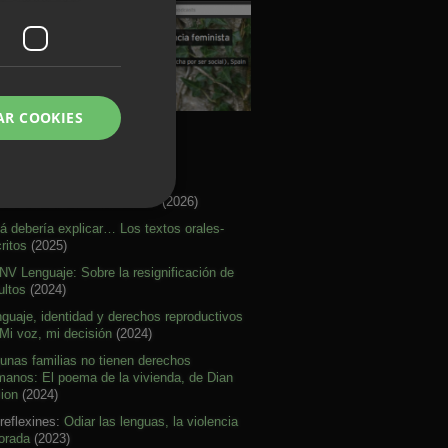
AR COOKIES
rtículos Activismo
re citar mal nuestras ideas
(2026)
á debería explicar… Los textos orales-
ritos
(2025)
V Lenguaje: Sobre la resignificación de
ultos
(2024)
guaje, identidad y derechos reproductivos
Mi voz, mi decisión
(2024)
unas familias no tienen derechos
anos: El poema de la vivienda, de Dian
lion
(2024)
reflexines:
Odiar las lenguas, la violencia
orada
(2023)