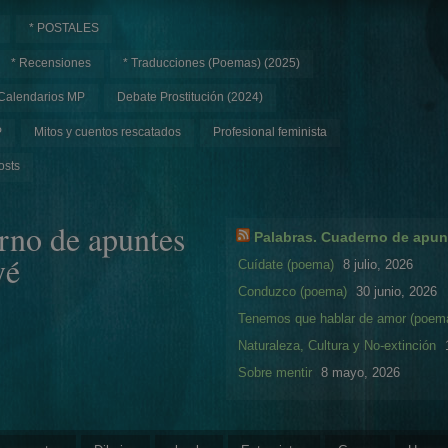
* POSTALES
* Recensiones
* Traducciones (Poemas) (2025)
Calendarios MP
Debate Prostitución (2024)
P
Mitos y cuentos rescatados
Profesional feminista
osts
rno de apuntes
Palabras. Cuaderno de apun
yé
Cuídate (poema)
8 julio, 2026
Conduzco (poema)
30 junio, 2026
Tenemos que hablar de amor (poem
Naturaleza, Cultura y No-extinción
Sobre mentir
8 mayo, 2026