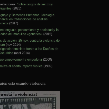
reflexiones:
Sobre rasgos de ser muy
eligentes
(2023)
nguaje y Derechos Humanos. Ideología
riarcal en traducciones de análisis
inista
(2017)
re lenguaje, pensamiento y sociedad y la
sedad del maculino «genérico»
(2016)
s de acción, 25 nov, contra la violencia de
nero
(nov 2014)
eligencia feminista frente a los Dueños de
Oscuridad
(abril 2014)
bre empowerment / empoderar
(2000)
aliza el aborto, reparte fusiles
(1992)
uién está usando violencia