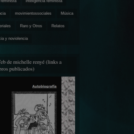
feminista
inteligencia feminista
ncia
movimientossociales
Música
eriales
Raro y Otros
Relatos
cia y noviolencia
eb de michelle renyé (links a
ibros publicados)