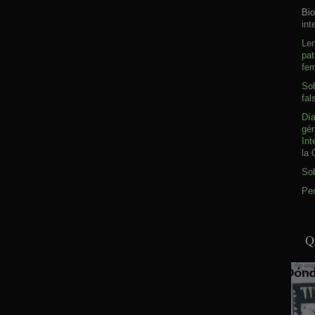
Bio
int
Le
pat
fem
Sob
fal
Día
gé
Int
la 
So
Pen
Q