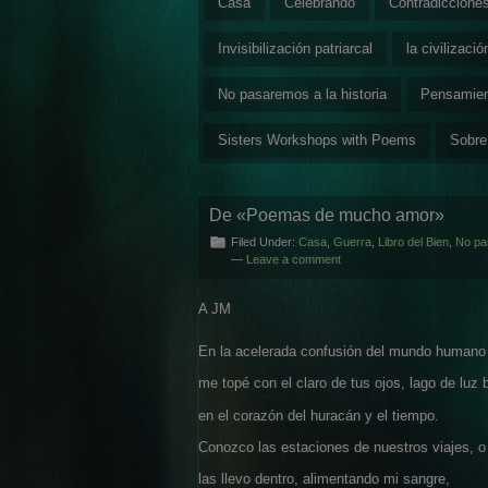
Casa
Celebrando
Contradiccione
Invisibilización patriarcal
la civilizaci
No pasaremos a la historia
Pensamie
Sisters Workshops with Poems
Sobre
De «Poemas de mucho amor»
Filed Under:
Casa
,
Guerra
,
Libro del Bien
,
No pas
—
Leave a comment
A JM
En la acelerada confusión del mundo humano
me topé con el claro de tus ojos, lago de luz b
en el corazón del huracán y el tiempo.
Conozco las estaciones de nuestros viajes, o
las llevo dentro, alimentando mi sangre,