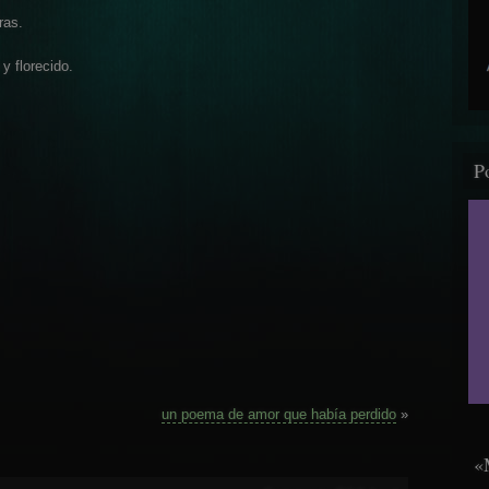
ras.
y florecido.
P
un poema de amor que había perdido
»
«