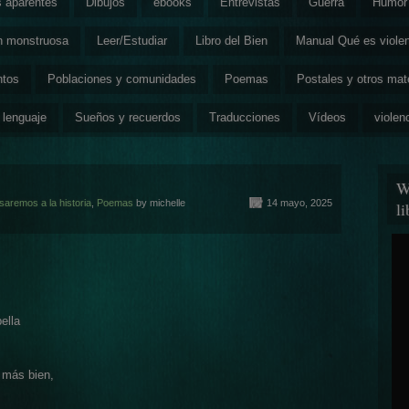
s aparentes
Dibujos
ebooks
Entrevistas
Guerra
Humor 
ón monstruosa
Leer/Estudiar
Libro del Bien
Manual Qué es viole
ntos
Poblaciones y comunidades
Poemas
Postales y otros mat
 lenguaje
Sueños y recuerdos
Traducciones
Vídeos
violen
W
aremos a la historia
,
Poemas
by michelle
14 mayo, 2025
l
ella
 más bien,