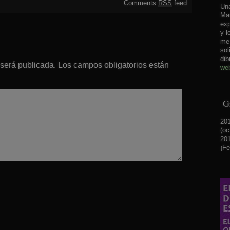
Comments
RSS
feed
Una
Mar
exp
y l
me 
sol
dib
 será publicada.
Los campos obligatorios están
web
Gr
201
(oc
201
¡Fe