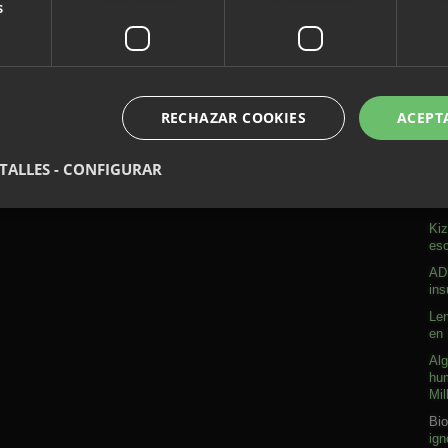
s
RECHAZAR COOKIES
ACEPT
A
TALLES - CONFIGURAR
Sob
Kiz
esc
ADN
ins
Len
en 
Alg
hum
Mil
Bio
ign