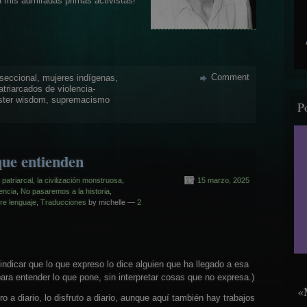
a mis admiradas primas activistas!
Comment
seccional
,
mujeres indígenas
,
atriarcados de violencia-
ister wisdom
,
supremacismo
P
 que entienden
n patriarcal
,
la civilización monstruosa
,
15 marzo, 2025
encia
,
No pasaremos a la historia
,
re lenguaje
,
Traducciones
by michelle —
2
ndicar que lo que expreso lo dice alguien que ha llegado a esa
ara entender lo que pone, sin interpretar cosas que no expresa.)
«
ro a diario, lo disfruto a diario, aunque aquí también hay trabajos