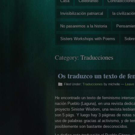
Casa
Celebrando
Contradiccione
Invisibilización patriarcal
la civilizaci
No pasaremos a la historia
Pensamie
Sisters Workshops with Poems
Sobre
Category:
Traducciones
Os traduzco un texto de fe
Filed Under:
Traducciones
by michelle —
Leave
He encontrado un texto de feminismo intersec
nación Pueblo (Laguna), en una revista dedica
proyecto Sinister Wisdom, una revista lesbiana
son 5 págs. Y luego hay 3 páginas de notas s
uso de palabras gracias al activismo, y de te
posiblemente son bastante desconocidos.