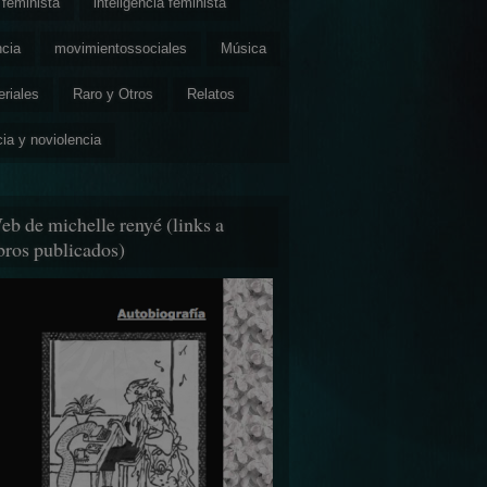
feminista
inteligencia feminista
ncia
movimientossociales
Música
eriales
Raro y Otros
Relatos
cia y noviolencia
eb de michelle renyé (links a
ibros publicados)