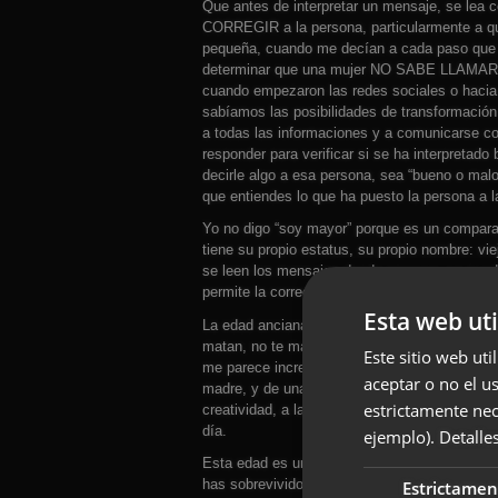
Que antes de interpretar un mensaje, se lea c
CORREGIR a la persona, particularmente a qui
pequeña, cuando me decían a cada paso que “
determinar que una mujer NO SABE LLAMARS
cuando empezaron las redes sociales o haci
sabíamos las posibilidades de transformación
a todas las informaciones y a comunicarse con
responder para verificar si se ha interpretado
decirle algo a esa persona, sea “bueno o malo”
que entiendes lo que ha puesto la persona a l
Yo no digo “soy mayor” porque es un compara
tiene su propio estatus, su propio nombre: vie
se leen los mensajes donde aparece, se puede
permite la correcta interpretación.
Esta web uti
La edad anciana cubre todos los años de toda
matan, no te matas, o no mueres por alguna en
Este sitio web uti
me parece increíble y motivo de celebración d
aceptar o no el u
madre, y de una familia con tendencias a libra
estrictamente nec
creatividad, a la imaginación. Y éste sigue s
día.
ejemplo).
Detalle
Esta edad es un lugar incomparable cuando no
has sobrevivido a tu sociedad y cultura sin 
Estrictamen