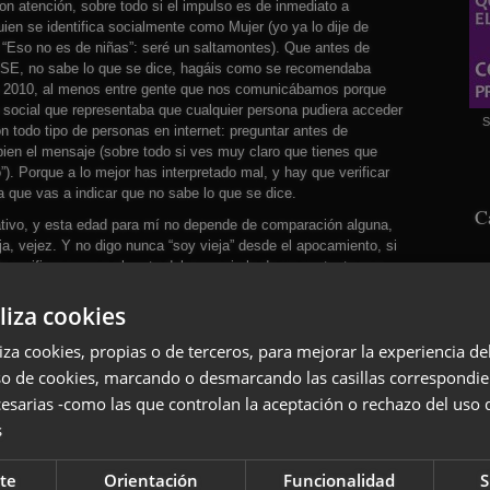
on atención, sobre todo si el impulso es de inmediato a
en se identifica socialmente como Mujer (yo ya lo dije de
Eso no es de niñas”: seré un saltamontes). Que antes de
E, no sabe lo que se dice, hagáis como se recomendaba
a 2010, al menos entre gente que nos comunicábamos porque
 social que representaba que cualquier persona pudiera acceder
S
 todo tipo de personas en internet: preguntar antes de
 bien el mensaje (sobre todo si ves muy claro que tienes que
). Porque a lo mejor has interpretado mal, y hay que verificar
a que vas a indicar que no sabe lo que se dice.
C
tivo, y esta edad para mí no depende de comparación alguna,
ja, vejez. Y no digo nunca “soy vieja” desde el apocamiento, si
 verificar porque el resto del mensaje le da un contexto que
liza cookies
s las edades anteriores, como dice mi amiga Marie (si no te
fermedad). Digo soy vieja con orgullo por haber llegado aquí,
liza cookies, propias o de terceros, para mejorar la experiencia d
iaria. Yo ya vivía al día, es una tendencia que heredo de mi
so de cookies, marcando o desmarcando las casillas correspondie
rse de la normalización inescapable por su amor al arte, a la
esarias -como las que controlan la aceptación o rechazo del uso 
iendo para mí ahora en la vejez un enfoque muy bueno, vivir al
s
 te has dejado (todo un inmenso forzarte de continuo), cuando
S
perder tus cualidades humanas, cuando has atravesado sin
te
Orientación
Funcionalidad
S