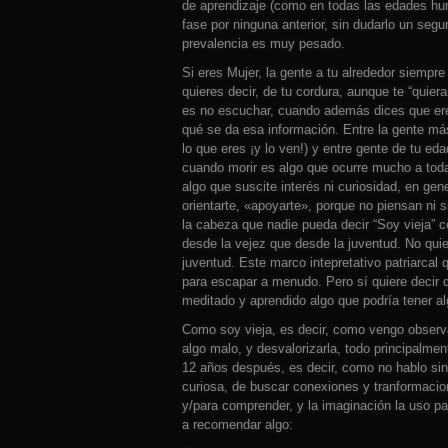
de aprendizaje (como en todas las edades h
fase por ninguna anterior, sin dudarlo un segu
prevalencia es muy pesado.
Si eres Mujer, la gente a tu alrededor siempre 
quieres decir, de tu cordura, aunque te “quiera
es no escuchar, cuando además dices que eres
qué se da esa información. Entre la gente má
lo que eres ¡y lo ven!) y entre gente de tu eda
cuando morir es algo que ocurre mucho a toda
algo que suscite interés ni curiosidad, en gene
orientarte, «apoyarte», porque no piensan ni 
la cabeza que nadie pueda decir “Soy vieja” c
desde la vejez que desde la juventud. No quie
juventud. Este marco intepretativo patriarcal
para escapar a menudo. Pero sí quiere decir 
meditado y aprendido algo que podría tener a
Como soy vieja, es decir, como vengo observa
algo malo, y desvalorizarla, todo principalme
12 años después, es decir, como no hablo sin
curiosa, de buscar conexiones y tranformacio
y/para comprender, y la imaginación la uso pa
a recomendar algo: