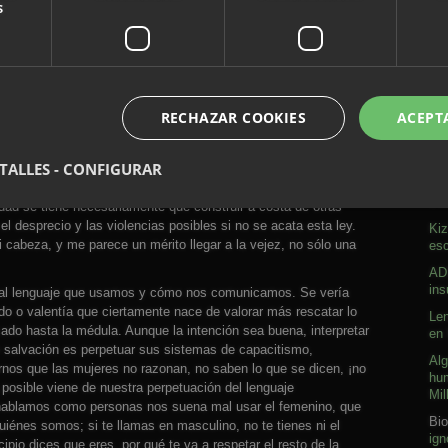
s
 luchas añadidas a todas las demás, luchas para normalizarte,
e, tan destructiva y hostil a todo lo bueno humano. No cambiaría
o dudé tanto de mi criterio porque la gente no tiene vergüenza
ado de forzar a otras personas a ser como ven.
n esta sociedad ha sido un infierno de masiva falta de respeto
ia, juventud mayor, edad madura, siempre, por la obsesión
RECHAZAR COOKIES
ACEPT
ntidad que nos es ajena. Como persona fundamentalmente
o y considerado, por si yo estaba en un error, he incluso dudado
A
TALLES - CONFIGURAR
 hasta ver eso, que la inmensa mayoría no se da cuenta de
ncia a cada paso, porque lo importante es tener razón, ese
Sob
tidad se tiene necesariamente que construir a costa de otras
l desprecio y las violencias posibles si no se acata esta ley.
Kiz
 cabeza, y me parece un mérito llegar a la vejez, no sólo una
esc
ADN
ins
 al lenguaje que usamos y cómo nos comunicamos. Se vería
do o valentía que ciertamente nace de valorar más rescatar lo
Len
ado hasta la médula. Aunque la intención sea buena, interpretar
en 
sin salvación es perpetuar sus sistemas de capacitismo,
Alg
nos que las mujeres no razonan, no saben lo que se dicen, ¡no
hum
posible viene de nuestra perpetuación del lenguaje
Mil
 hablamos como personas nos suena mal usar el femenino, que
Bio
énes somos; si te llamas en masculino, no te tienes ni el
ign
ipio dices que eres, por qué te va a respetar el resto de la