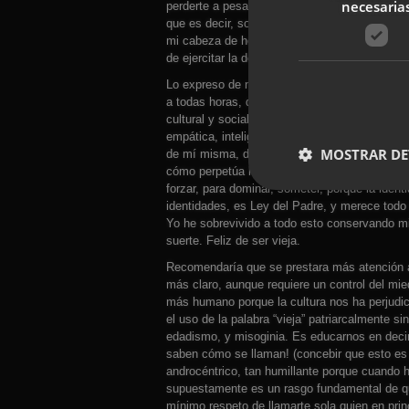
necesaria
perderte a pesar de la inmensa dificultad mil
que es decir, someterte a la visión prevalent
mi cabeza de hoy, por mi cabeza antes, cuand
de ejercitar la dominación, el intento continu
Lo expreso de nuevo. Ser (vista como) Mujer e
a todas horas, desde mi infancia, adolescenc
cultural y social de normalizarnos a una ide
empática, inteligente y altruista, he escuchad
MOSTRAR DE
de mí misma, dada la magnitud del consenso,
cómo perpetúa la cultura de violencia-prevale
forzar, para dominar, someter, porque la iden
identidades, es Ley del Padre, y merece todo e
Yo he sobrevivido a todo esto conservando mi
suerte. Feliz de ser vieja.
Recomendaría que se prestara más atención
más claro, aunque requiere un control del mie
más humano porque la cultura nos ha perjudic
el uso de la palabra “vieja” patriarcalmente 
edadismo, y misoginia. Es educarnos en decir
saben cómo se llaman! (concebir que esto es 
androcéntrico, tan humillante porque cuando
supuestamente es un rasgo fundamental de qui
mínimo respeto de llamarte sola quien en princ