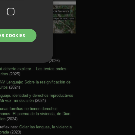
AR COOKIES
rtículos Activismo
re citar mal nuestras ideas
(2026)
á debería explicar… Los textos orales-
ritos
(2025)
V Lenguaje: Sobre la resignificación de
ultos
(2024)
guaje, identidad y derechos reproductivos
Mi voz, mi decisión
(2024)
unas familias no tienen derechos
anos: El poema de la vivienda, de Dian
lion
(2024)
reflexines:
Odiar las lenguas, la violencia
orada
(2023)