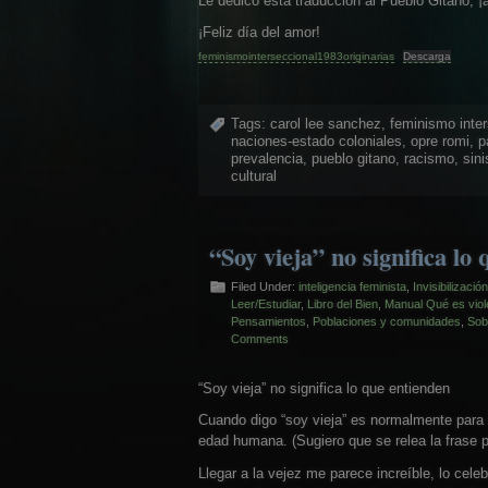
Le dedico esta traducción al Pueblo Gitano, ¡
¡Feliz día del amor!
feminismointerseccional1983originarias
Descarga
Tags:
carol lee sanchez
,
feminismo inter
naciones-estado coloniales
,
opre romi
,
p
prevalencia
,
pueblo gitano
,
racismo
,
sin
cultural
“Soy vieja” no significa lo
Filed Under:
inteligencia feminista
,
Invisibilizació
Leer/Estudiar
,
Libro del Bien
,
Manual Qué es viol
Pensamientos
,
Poblaciones y comunidades
,
Sob
Comments
“Soy vieja” no significa lo que entienden
Cuando digo “soy vieja” es normalmente para i
edad humana. (Sugiero que se relea la frase p
Llegar a la vejez me parece increíble, lo celeb