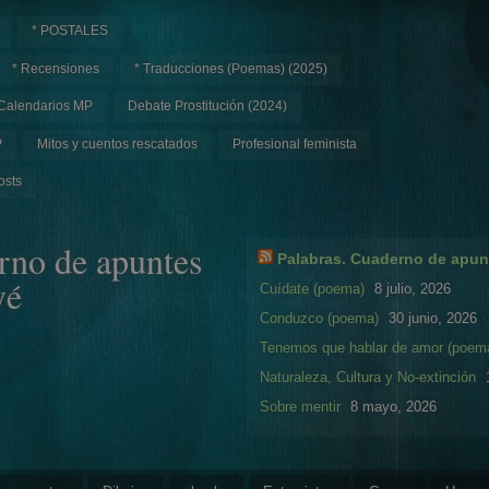
* POSTALES
* Recensiones
* Traducciones (Poemas) (2025)
Calendarios MP
Debate Prostitución (2024)
P
Mitos y cuentos rescatados
Profesional feminista
osts
rno de apuntes
Palabras. Cuaderno de apun
yé
Cuídate (poema)
8 julio, 2026
Conduzco (poema)
30 junio, 2026
Tenemos que hablar de amor (poem
Naturaleza, Cultura y No-extinción
Sobre mentir
8 mayo, 2026