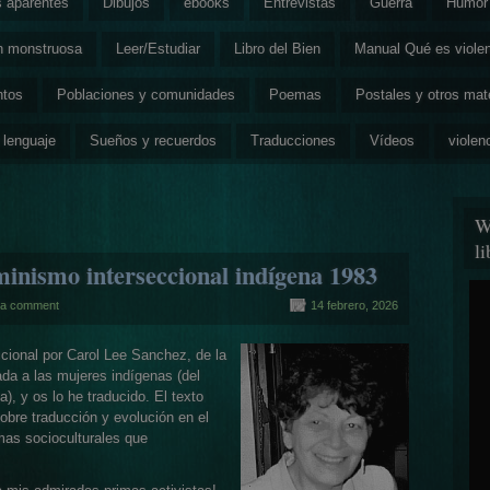
s aparentes
Dibujos
ebooks
Entrevistas
Guerra
Humor 
ón monstruosa
Leer/Estudiar
Libro del Bien
Manual Qué es viole
ntos
Poblaciones y comunidades
Poemas
Postales y otros mat
 lenguaje
Sueños y recuerdos
Traducciones
Vídeos
violen
W
l
minismo interseccional indígena 1983
 a comment
14 febrero, 2026
cional por Carol Lee Sanchez, de la
da a las mujeres indígenas (del
), y os lo he traducido. El texto
obre traducción y evolución en el
mas socioculturales que