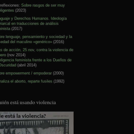
reflexiones:
Sobre rasgos de ser muy
eligentes
(2023)
nguaje y Derechos Humanos. Ideología
riarcal en traducciones de análisis
inista
(2017)
re lenguaje, pensamiento y sociedad y la
sedad del maculino «genérico»
(2016)
s de acción, 25 nov, contra la violencia de
nero
(nov 2014)
eligencia feminista frente a los Dueños de
Oscuridad
(abril 2014)
bre empowerment / empoderar
(2000)
aliza el aborto, reparte fusiles
(1992)
uién está usando violencia