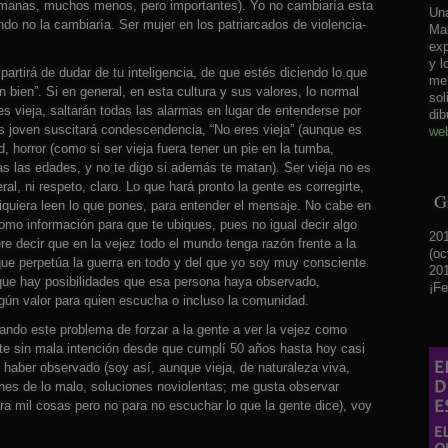
umanas, muchos menos, pero importantes). Yo no cambiaría esta
Una
ndo no la cambiaría. Ser mujer en los patriarcados de violencia-
Mar
exp
y l
partirá de dudar de tu inteligencia, de que estés diciendo lo que
me 
n bien”. Si en general, en esta cultura y sus valores, lo normal
sol
 vieja, saltarán todas las alarmas en lugar de entenderse por
dib
s joven suscitará condescendencia, “No eres vieja” (aunque es
web
d, horror (como si ser vieja fuera tener un pie en la tumba,
s las edades, y no te digo si además te matan). Ser vieja no es
ral, ni respeto, claro. Lo que hará pronto la gente es corregirte,
Gr
siquiera leen lo que pones, para entender el mensaje. No cabe en
omo información para que te ubiques, pues no igual decir algo
201
re decir que en la vejez todo el mundo tenga razón frente a la
(oc
 que perpetúa la guerra en todo y del que yo soy muy consciente
201
que hay posibilidades que esa persona haya observado,
¡Fe
lgún valor para quien escucha o incluso la comunidad.
ndo este problema de forzar a la gente a ver la vejez como
nte sin mala intención desde que cumplí 50 años hasta hoy casi
 haber observado (soy así, aunque vieja, de naturaleza viva,
nes de lo malo, soluciones noviolentas; me gusta observar
ra mil cosas pero no para no escuchar lo que la gente dice), voy