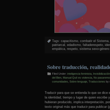
Tags:
capacitismo
,
combatir el Sistema
patriarcal
,
edadismo
,
faltaderespeto
,
ide
empática
,
respeto
,
sistema sexo-género 
Sobre traducción, realidade
Filed Under:
inteligencia feminista
,
Invisibilizació
del Bien
,
Manual Qué es violencia
,
No pasaremos 
comunidades
,
Sobre lenguaje
,
Traducciones
by 
Traducir para que se entienda lo que se dice e
la identidad, tiempo y lugar de quien escribe 
hubieran producido, implica interpretación, por
texto original más que traducir para publicar (p