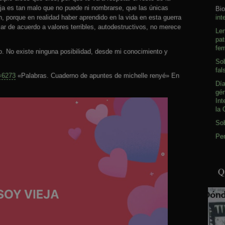
ja es tan malo que no puede ni nombrarse, que las únicas
Bio
int
, porque en realidad haber aprendido en la vida en esta guerra
zar de acuerdo a valores terribles, autodestructivos, no merece
Le
pat
fem
. No existe ninguna posibilidad, desde mi conocimiento y
Sob
fal
p=6273
«Palabras. Cuaderno de apuntes de michelle renyé» En
Día
gé
Int
la 
So
Pen
Q