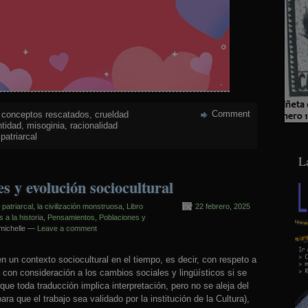
Comment
,
conceptos rescatados
,
crueldad
ntidad
,
misoginia
,
racionalidad
patriarcal
L
s y evolución sociocultural
n patriarcal
,
la civilización monstruosa
,
Libro
22 febrero, 2025
a la historia
,
Pensamientos
,
Poblaciones y
michelle —
Leave a comment
n un contexto sociocultural en el tiempo, es decir, con respeto a
y con consideración a los cambios sociales y lingüísticos si se
que toda traducción implica interpretación, pero no se aleja del
ara que el trabajo sea validado por la institución de la Cultura),