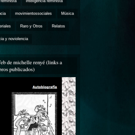
feminista
inteligencia feminista
ncia
movimientossociales
Música
eriales
Raro y Otros
Relatos
cia y noviolencia
eb de michelle renyé (links a
ibros publicados)