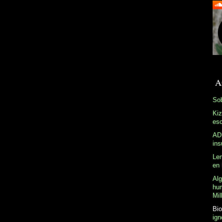
A
Sob
Kiz
esc
ADN
ins
Len
en 
Alg
hum
Mil
Bio
ign