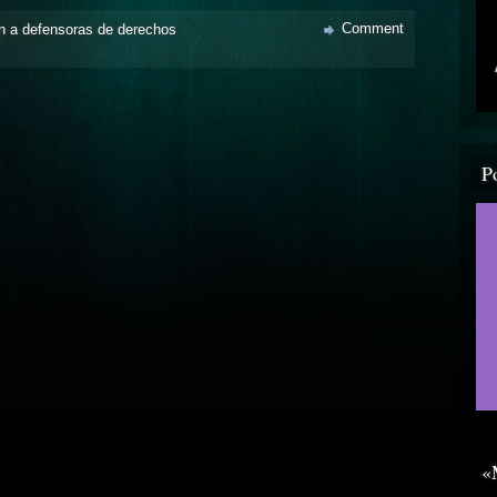
Comment
ón a defensoras de derechos
P
«