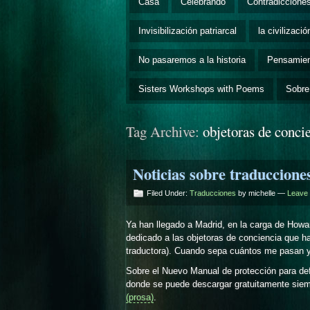
Casa
Celebrando
Contradiccione
Invisibilización patriarcal
la civilizaci
No pasaremos a la historia
Pensamie
Sisters Workshops with Poems
Sobre
Tag Archive:
objetoras de conci
Noticias sobre traduccione
Filed Under:
Traducciones
by michelle —
Leave
Ya han llegado a Madrid, en la carga de Howard
dedicado a las objetoras de conciencia que h
traductora). Cuando sepa cuántos me pasan y 
Sobre el Nuevo Manual de protección para d
donde se puede descargar gratuitamente siemp
(prosa)
.