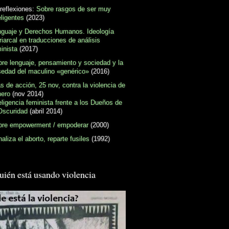
reflexiones:
Sobre rasgos de ser muy
eligentes
(2023)
nguaje y Derechos Humanos. Ideología
riarcal en traducciones de análisis
inista
(2017)
re lenguaje, pensamiento y sociedad y la
sedad del maculino «genérico»
(2016)
s de acción, 25 nov, contra la violencia de
nero
(nov 2014)
eligencia feminista frente a los Dueños de
Oscuridad
(abril 2014)
bre empowerment / empoderar
(2000)
aliza el aborto, reparte fusiles
(1992)
uién está usando violencia