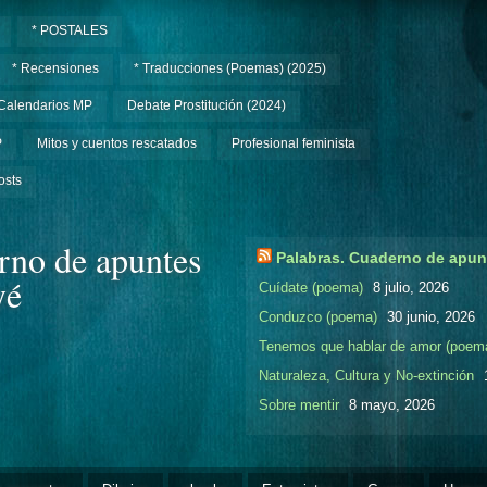
* POSTALES
* Recensiones
* Traducciones (Poemas) (2025)
Calendarios MP
Debate Prostitución (2024)
P
Mitos y cuentos rescatados
Profesional feminista
osts
rno de apuntes
Palabras. Cuaderno de apun
yé
Cuídate (poema)
8 julio, 2026
Conduzco (poema)
30 junio, 2026
Tenemos que hablar de amor (poem
Naturaleza, Cultura y No-extinción
Sobre mentir
8 mayo, 2026