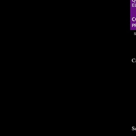
S
C
S