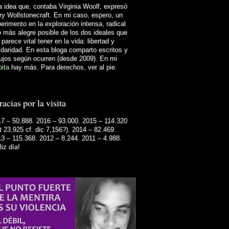
 idea que, contaba Virginia Woolf, expresó
y Wollstonecraft. En mi caso, espero, un
erimento en la exploración intensa, radical
o más alegre posible de los dos ideales que
parece vital tener en la vida: libertad y
idaridad. En esta bloga comparto escritos y
ujos según ocurren (desde 2009). En mi
ita
hay más. Para derechos, ver al pie.
acias por la visita
7 – 50,888. 2016 – 93.000. 2015 – 114.320
t 23,925 cf. dic 7,156?). 2014 – 82.469.
3 – 115.368. 2012 – 8.244. 2011 – 4.988.
liz día!