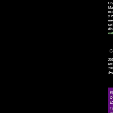
Una
Mar
exp
y l
me 
sol
dib
web
Gr
201
(oc
201
¡Fe