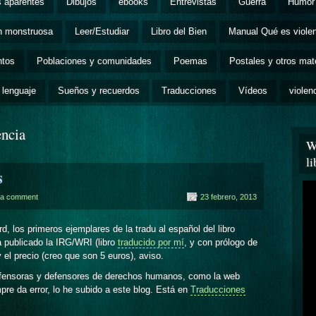
s aparentes
Dibujos
ebooks
Entrevistas
Guerra
Humor 
ón monstruosa
Leer/Estudiar
Libro del Bien
Manual Qué es viole
ntos
Poblaciones y comunidades
Poemas
Postales y otros mat
 lenguaje
Sueños y recuerdos
Traducciones
Vídeos
violen
encia
W
l
s
 a comment
23 febrero, 2013
, los primeros ejemplares de la tradu al español del libro
a publicado la IRG/WRI (libro
traducido por mí
, y con prólogo de
el precio (creo que son 5 euros), aviso.
efensoras y defensores de derechos humanos, como la web
re da error, lo he subido a este blog. Está en
Traducciones