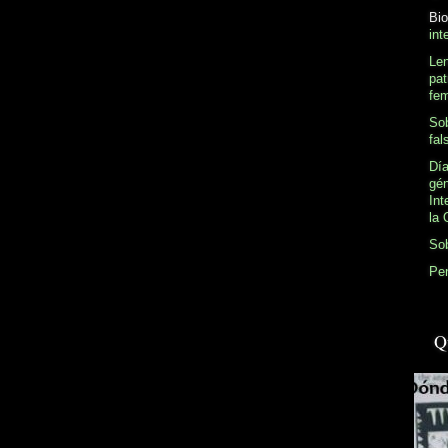
Bio
int
Le
pat
fem
Sob
fal
Día
gé
Int
la 
So
Pen
Q