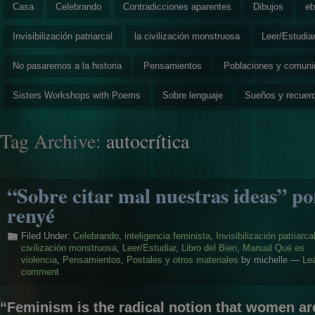
Casa
Celebrando
Contradicciones aparentes
Dibujos
eb
Invisibilización patriarcal
la civilización monstruosa
Leer/Estudia
No pasaremos a la historia
Pensamientos
Poblaciones y comun
Sisters Workshops with Poems
Sobre lenguaje
Sueños y recuer
Tag Archive:
autocrítica
“Sobre citar mal nuestras ideas” po
renyé
Filed Under:
Celebrando
,
inteligencia feminista
,
Invisibilización patriarca
civilización monstruosa
,
Leer/Estudiar
,
Libro del Bien
,
Manual Qué es
violencia
,
Pensamientos
,
Postales y otros materiales
by michelle —
Le
comment
“Feminism is the radical notion that women ar