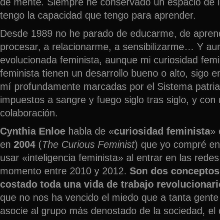
de mente. Siempre he conservado un espacio de i
tengo la capacidad que tengo para aprender.
Desde 1989 no he parado de educarme, de aprend
procesar, a relacionarme, a sensibilizarme… Y a
evolucionada feminista, aunque mi curiosidad femin
feminista tienen un desarrollo bueno o alto, sigo
mí profundamente marcadas por el Sistema patria
impuestos a sangre y fuego siglo tras siglo, y con 
colaboración.
Cynthia Enloe
habla de «
curiosidad feminista
» 
en
2004
(
The Curious Feminist
) que yo compré e
usar «inteligencia feminista» al entrar en las redes
momento entre 2010 y 2012.
Son dos conceptos 
costado toda una vida de trabajo revolucionari
que no nos ha vencido el miedo que a tanta gente
asocie al grupo más denostado de la sociedad, el