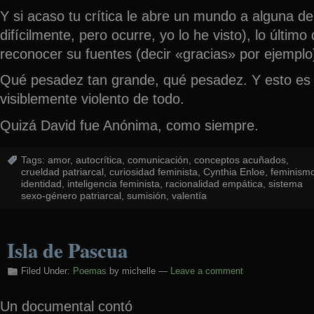
Y si acaso tu crítica le abre un mundo a alguna d
difícilmente, pero ocurre, yo lo he visto), lo último
reconocer su fuentes (decir «gracias» por ejemplo
Qué pesadez tan grande, qué pesadez. Y esto e
visiblemente violento de todo.
Quizá David fue Anónima, como siempre.
Tags:
amor
,
autocrítica
,
comunicación
,
conceptos acuñados
,
crueldad patriarcal
,
curiosidad feminista
,
Cynthia Enloe
,
feminism
identidad
,
inteligencia feminista
,
racionalidad empática
,
sistema
sexo-género patriarcal
,
sumisión
,
valentía
Isla de Pascua
Filed Under:
Poemas
by michelle —
Leave a comment
Un documental contó