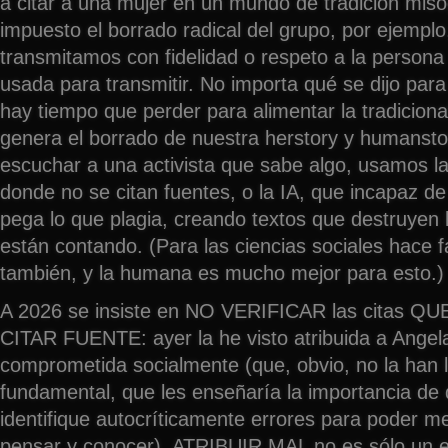
a citar a una mujer en un mundo de tradición misó
impuesto el borrado radical del grupo, por ejempl
transmitamos con fidelidad o respeto a la persona 
usada para transmitir. No importa qué se dijo pa
hay tiempo que perder para alimentar la tradiciona
genera el borrado de nuestra herstory y humansto
escuchar a una activista que sabe algo, usamos la
donde no se citan fuentes, o la IA, que incapaz de
pega lo que plagia, creando textos que destruyen
están contando. (Para las ciencias sociales hace fa
también, y la humana es mucho mejor para esto.)
A 2026 se insiste en NO VERIFICAR las citas 
CITAR FUENTE: ayer la he visto atribuida a Angel
comprometida socialmente (que, obvio, no la han 
fundamental, que les enseñaría la importancia de q
identifique autocríticamente errores para poder m
pensar y conocer). ATRIBUIR MAL no es sólo un e