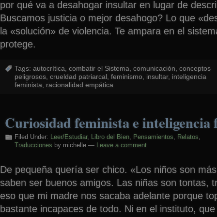
por qué va a desahogar insultar en lugar de descr
Buscamos justicia o mejor desahogo? Lo que «de
la «solución» de violencia. Te ampara en el sistem
protege.
Tags:
autocrítica
,
combatir el Sistema
,
comunicación
,
conceptos
peligrosos
,
crueldad patriarcal
,
feminismo
,
insultar
,
inteligencia
feminista
,
racionalidad empática
Curiosidad feminista e inteligencia 
Filed Under:
Leer/Estudiar
,
Libro del Bien
,
Pensamientos
,
Relatos
,
Traducciones
by michelle —
Leave a comment
De pequeña quería ser chico. «Los niños son más 
saben ser buenos amigos. Las niñas son tontas, tr
eso que mi madre nos sacaba adelante porque t
bastante incapaces de todo. Ni en el instituto, que