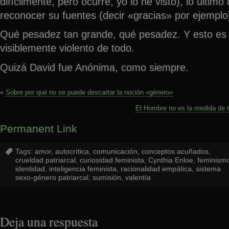
difícilmente, pero ocurre, yo lo he visto), lo último
reconocer su fuentes (decir «gracias» por ejemplo
Qué pesadez tan grande, qué pesadez. Y esto e
visiblemente violento de todo.
Quizá David fue Anónima, como siempre.
«
Sobre por qué no se puede descartar la noción «género»
El Hombre no es la medida de t
Permanent Link
Tags:
amor
,
autocrítica
,
comunicación
,
conceptos acuñados
,
crueldad patriarcal
,
curiosidad feminista
,
Cynthia Enloe
,
feminism
identidad
,
inteligencia feminista
,
racionalidad empática
,
sistema
sexo-género patriarcal
,
sumisión
,
valentía
Deja una respuesta