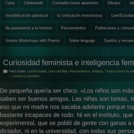
Casa
Celebrando
Contradicciones aparentes
Dibujos
eb
Invisibilización patriarcal
la civilización monstruosa
Leer/Estudia
No pasaremos a la historia
Pensamientos
Poblaciones y comun
Sisters Workshops with Poems
Sobre lenguaje
Sueños y recuer
Curiosidad feminista e inteligencia fem
Filed Under:
Leer/Estudiar
,
Libro del Bien
,
Pensamientos
,
Relatos
,
Traducciones
by mi
—
Leave a comment
De pequeña quería ser chico. «Los niños son más 
saben ser buenos amigos. Las niñas son tontas, tr
eso que mi madre nos sacaba adelante porque t
bastante incapaces de todo. Ni en el instituto, que
experimental, que se pobló de gente con ganas a 
dictador, ni en la universidad, con todas sus pers