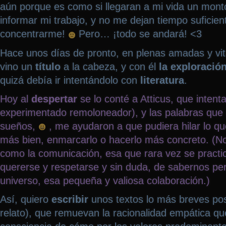
aún porque es como si llegaran a mi vida un mont
informar mi trabajo, y no me dejan tiempo suficien
concentrarme!
Pero… ¡todo se andará! <3
Hace unos días de pronto, en plenas amadas y vi
vino un
título
a la cabeza, y con él
la exploración
quizá debía ir intentándolo con
literatura
.
Hoy al
despertar
se lo conté a Atticus, que intent
experimentado remoloneador), y las palabras que
sueños,
, me ayudaron a que pudiera hilar lo qu
más bien, enmarcarlo o hacerlo más concreto. (No
como la comunicación, esa que rara vez se practic
quererse y respetarse y sin duda, de sabernos pe
universo, esa pequeña y valiosa colaboración.)
Así, quiero
escribir
unos textos lo más breves posi
relato), que remuevan la racionalidad empática qu