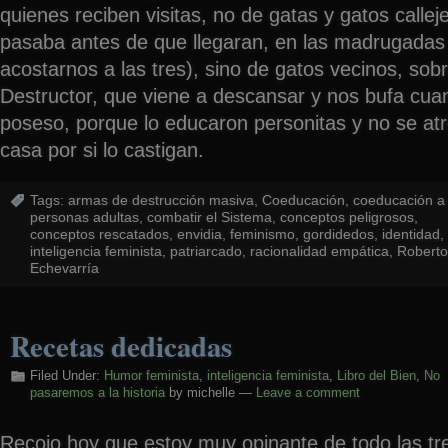
quienes reciben visitas, no de gatas y gatos calle
pasaba antes de que llegaran, en las madrugada
acostarnos a las tres), sino de gatos vecinos, sobr
Destructor, que viene a descansar y nos bufa cua
poseso, porque lo educaron personitas y no se at
casa por si lo castigan.
Tags:
armas de destrucción masiva
,
Coeducación
,
coeducación a
personas adultas
,
combatir el Sistema
,
conceptos peligrosos
,
conceptos rescatados
,
envidia
,
feminismo
,
gordidedos
,
identidad
,
inteligencia feminista
,
patriarcado
,
racionalidad empática
,
Roberto
Echevarría
Recetas dedicadas
Filed Under:
Humor feminista
,
inteligencia feminista
,
Libro del Bien
,
No
pasaremos a la historia
by michelle —
Leave a comment
Recojo hoy que estoy muy opinante de todo las t