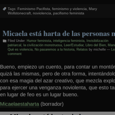
Tags:
Feminismo Pacifista
,
feminismo y violencia
,
Mary
Wollstonecraft
,
noviolencia
,
pacifismo feminista
Micaela está harta de las personas 
Filed Under:
Humor feminista
,
inteligencia feminista
,
Invisibilización
patriarcal
,
la civilización monstruosa
,
Leer/Estudiar
,
Libro del Bien
,
Manu
Qué es violencia
,
No pasaremos a la historia
,
Relatos
by michelle —
Le
comment
Bueno, empiezo un cuento, para contar un montó
quizá las mismas, pero de otra forma, intentándol
con esa magia del azar creativo, que mezcla expl
para ejercer una venganza noviolenta, que esto t
en lugar de feo es un lugar bueno.
Micaelaestaharta
(borrador)