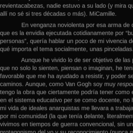
revientacabezas, nadie estuvo a su lado (y mira q
allí no sé si tres décadas o más). MiCamille.
En venganza noviolenta por esa arma de des
que es la envidia ejecutada cotidianamente por “
personas”, quería hablar un poco de mi vivencia de
qué importa el tema socialmente, unas pinceladas
Aunque he vivido lo de ser objetivo de las p
que no solo lo sienten, piensan o imaginan, he te
favorable que me ha ayudado a resistir, y poder se
caminos. Aunque, como Van Gogh soy muy
respo
tengo la obra que ciertamente podría tener como e
en el sistema educativo per se como docente, no 
mi vida de ideales anarquistas me llevara a traba
por mi comunidad (la que tenía delante, literalme
vivimos en tiempos de guerra convencional, sin un
protagonismo del yo y su reconocimiento (nunca 