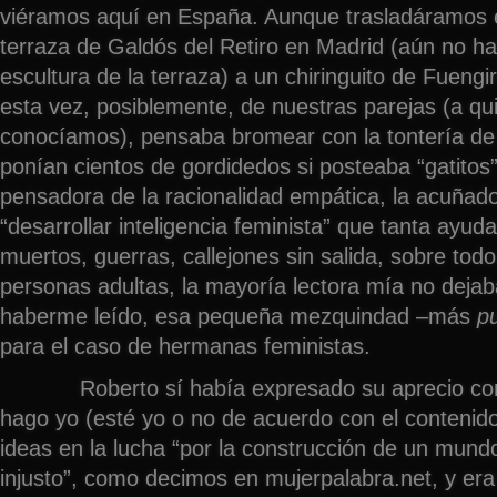
viéramos aquí en España. Aunque trasladáramos e
terraza de Galdós del Retiro en Madrid (aún no ha
escultura de la terraza) a un chiringuito de Fueng
esta vez, posiblemente, de nuestras parejas (a qu
conocíamos), pensaba bromear con la tontería de 
ponían cientos de gordidedos si posteaba “gatitos
pensadora de la racionalidad empática, la acuñad
“desarrollar inteligencia feminista” que tanta ayud
muertos, guerras, callejones sin salida, sobre to
personas adultas, la mayoría lectora mía no dejab
haberme leído, esa pequeña mezquindad –más
pu
para el caso de hermanas feministas.
Roberto sí había expresado su aprecio con 
hago yo (esté yo o no de acuerdo con el contenido
ideas en la lucha “por la construcción de un mund
injusto”, como decimos en mujerpalabra.net, y era