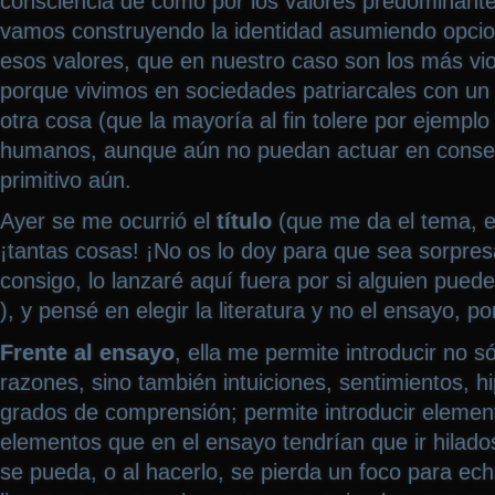
consciencia de cómo por los valores predominante
vamos construyendo la identidad asumiendo opci
esos valores, que en nuestro caso son los más vio
porque vivimos en sociedades patriarcales con un i
otra cosa (que la mayoría al fin tolere por ejemplo
humanos, aunque aún no puedan actuar en conse
primitivo aún.
Ayer se me ocurrió el
título
(que me da el tema, el
¡tantas cosas! ¡No os lo doy para que sea sorpresa
consigo, lo lanzaré aquí fuera por si alguien pued
), y pensé en elegir la literatura y no el ensayo, po
Frente al ensayo
, ella me permite introducir no s
razones, sino también intuiciones, sentimientos, hi
grados de comprensión; permite introducir elemen
elementos que en el ensayo tendrían que ir hilado
se pueda, o al hacerlo, se pierda un foco para ech