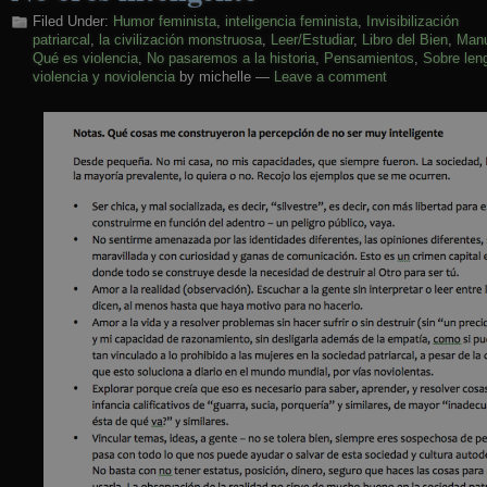
Filed Under:
Humor feminista
,
inteligencia feminista
,
Invisibilización
patriarcal
,
la civilización monstruosa
,
Leer/Estudiar
,
Libro del Bien
,
Manu
Qué es violencia
,
No pasaremos a la historia
,
Pensamientos
,
Sobre len
violencia y noviolencia
by michelle —
Leave a comment