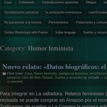
Casa
Celebrando
Contradicciones aparentes
Dibujos
eb
Invisibilización patriarcal
la civilización monstruosa
Leer/Estudia
No pasaremos a la historia
Pensamientos
Poblaciones y comun
Sisters Workshops with Poems
Sobre lenguaje
Sueños y recuer
Category:
Humor feminista
Nuevo relato: «Datos biográficos: el
Filed Under:
Casa
,
Humor feminista
,
inteligencia feminista
,
Invisibilizac
patriarcal
,
Libro del Bien
,
Relatos
,
Sueños y recuerdos
by michelle —
L
a comment
Para integrar en La saltadora. Relatos feministas 
revisada se puede comprar en Amazon por el mom
Traficantes de sueños y La Cometa la primera edic