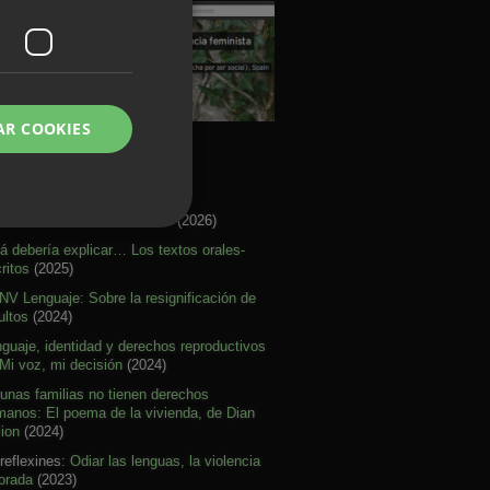
AR COOKIES
rtículos Activismo
re citar mal nuestras ideas
(2026)
á debería explicar… Los textos orales-
ritos
(2025)
V Lenguaje: Sobre la resignificación de
ultos
(2024)
guaje, identidad y derechos reproductivos
Mi voz, mi decisión
(2024)
unas familias no tienen derechos
anos: El poema de la vivienda, de Dian
lion
(2024)
reflexines:
Odiar las lenguas, la violencia
orada
(2023)