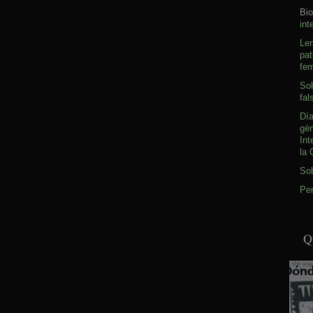
Bio
int
Le
pat
fem
Sob
fal
Día
gé
Int
la 
So
Pen
Q