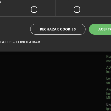
s
RECHAZAR COOKIES
ACEPT
A
TALLES - CONFIGURAR
Sob
Kiz
esc
ADN
ins
Len
en 
Alg
hum
Mil
Bio
ign