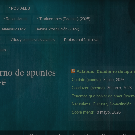
* POSTALES
* Recensiones
* Traducciones (Poemas) (2025)
Calendarios MP
Debate Prostitución (2024)
P
Mitos y cuentos rescatados
Profesional feminista
osts
rno de apuntes
Palabras. Cuaderno de apun
yé
Cuídate (poema)
8 julio, 2026
Conduzco (poema)
30 junio, 2026
Tenemos que hablar de amor (poem
Naturaleza, Cultura y No-extinción
Sobre mentir
8 mayo, 2026