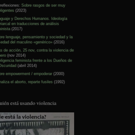
reflexiones:
Sobre rasgos de ser muy
eligentes
(2023)
nguaje y Derechos Humanos. Ideología
riarcal en traducciones de análisis
inista
(2017)
re lenguaje, pensamiento y sociedad y la
sedad del maculino «genérico»
(2016)
s de acción, 25 nov, contra la violencia de
nero
(nov 2014)
eligencia feminista frente a los Dueños de
Oscuridad
(abril 2014)
bre empowerment / empoderar
(2000)
aliza el aborto, reparte fusiles
(1992)
uién está usando violencia