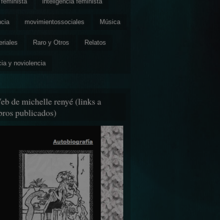
feminista
inteligencia feminista
ncia
movimientossociales
Música
eriales
Raro y Otros
Relatos
cia y noviolencia
eb de michelle renyé (links a
ibros publicados)