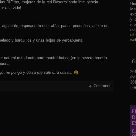
as DIFitas, mujeres de la red Desarrollando inteligencia
Una
or a la vida!
Mar
exp
y l
me 
o), aguacate, espinaca fresca, atún, pasas pequeñas, aceite de
sol
dib
web
elado y barquillos y unas hojas de yerbabuena,
natural mitad nata para montar batida (en la nevera tendría
Gr
abuena
201
uego me pongo y quizá me sale otra cosa…
(oc
201
Comment
¡Fe