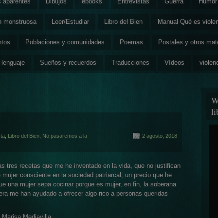
s aparentes
Dibujos
ebooks
Entrevistas
Guerra
Humor 
ón monstruosa
Leer/Estudiar
Libro del Bien
Manual Qué es viole
ntos
Poblaciones y comunidades
Poemas
Postales y otros mat
 lenguaje
Sueños y recuerdos
Traducciones
Vídeos
violen
W
l
sta
,
Libro del Bien
,
No pasaremos a la
2 agosto, 2018
 tres recetas que me he inventado en la vida, que no justifican
 mujer consciente en la sociedad patriarcal, un precio que he
ue una mujer sepa cocinar porque es mujer, en fin, la soberana
era me han ayudado a ofrecer algo rico a personas queridas
 Marisa Mediavilla