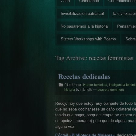
Casa
Celebrando
Contradiccione
Invisibilización patriarcal
la civilizaci
No pasaremos a la historia
Pensamie
Sisters Workshops with Poems
Sobre
Tag Archive:
recetas feministas
Recetas dedicadas
Filed Under:
Humor feminista
,
inteligencia femini
historia
by michelle —
Leave a comment
Recojo hoy que estoy muy opinante de todo las
que no sepa cocinar (ese un daño colateral de
tenido que pagar, porque siempre se espera q
estupidez imperante) pero que de alguna man
alguna vez!
Cóctail «Biblioteca de Mujeres»
, dedicado a