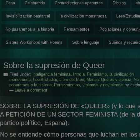
Casa
Celebrando
Contradicciones aparentes
Dibujos
eb
Invisibilización patriarcal
la civilización monstruosa
Leer/Estudia
No pasaremos a la historia
Pensamientos
Poblaciones y comun
Sisters Workshops with Poems
Sobre lenguaje
Sueños y recuer
Sobre la supresión de Queer
Filed Under:
inteligencia feminista
,
Intro al Feminismo
,
la civilización
monstruosa
,
Leer/Estudiar
,
Libro del Bien
,
Manual Qué es violencia
,
No
pasaremos a la historia
,
Pensamientos
,
violencia y noviolencia
by miche
—
Leave a comment
SOBRE LA SUPRESIÓN DE «QUEER» (y lo que s
A PETICIÓN DE UN SECTOR FEMINISTA (de la dob
partido político, España).
No se entiende cómo personas que luchan en los 