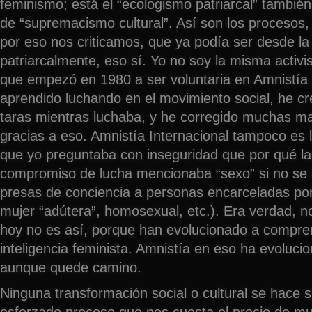
feminismo; está el “ecologismo patriarcal” también
de “supremacismo cultural”. Así son los procesos, d
por eso nos criticamos, que ya podía ser desde la
patriarcalmente, eso sí. Yo no soy la misma activi
que empezó en 1980 a ser voluntaria en Amnistía 
aprendido luchando en el movimiento social, he cr
taras mientras luchaba, y he corregido muchas m
gracias a eso. Amnistía Internacional tampoco es
que yo preguntaba con inseguridad que por qué la
compromiso de lucha mencionaba “sexo” si no s
presas de conciencia a personas encarceladas por
mujer “adútera”, homosexual, etc.). Era verdad, 
hoy no es así, porque han evolucionado a compren
inteligencia feminista. Amnistía en eso ha evoluc
aunque quede camino.
Ninguna transformación social o cultural se hace s
esforzado proceso que nos cuesta el precio de m