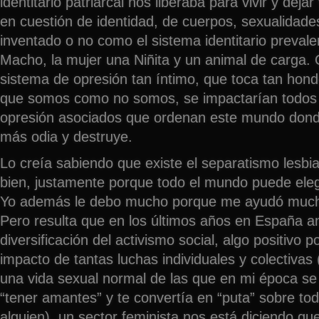
identitario patriarcal nos liberaba para vivir y dejar
en cuestión de identidad, de cuerpos, sexualidade
inventado o no como el sistema identitario preval
Macho, la mujer una Niñita y un animal de carga.
sistema de opresión tan íntimo, que toca tan hon
que somos como no somos, se impactarían todos
opresión asociados que ordenan este mundo dond
más odia y destruye.
Lo creía sabiendo que existe el separatismo lesb
bien, justamente porque todo el mundo puede elegi
Yo además le debo mucho porque me ayudó mucho
Pero resulta que en los últimos años en España an
diversificación del activismo social, algo positivo p
impacto de tantas luchas individuales y colectivas
una vida sexual normal de las que en mi época se
“tener amantes” y te convertía en “puta” sobre to
alguien), un sector feminista nos está diciendo qu