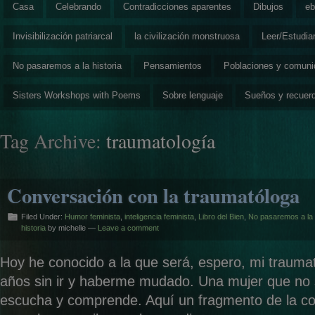
Casa
Celebrando
Contradicciones aparentes
Dibujos
eb
Invisibilización patriarcal
la civilización monstruosa
Leer/Estudia
No pasaremos a la historia
Pensamientos
Poblaciones y comun
Sisters Workshops with Poems
Sobre lenguaje
Sueños y recuer
Tag Archive:
traumatología
Conversación con la traumatóloga
Filed Under:
Humor feminista
,
inteligencia feminista
,
Libro del Bien
,
No pasaremos a la
historia
by michelle —
Leave a comment
Hoy he conocido a la que será, espero, mi traum
años sin ir y haberme mudado. Una mujer que no
escucha y comprende. Aquí un fragmento de la co