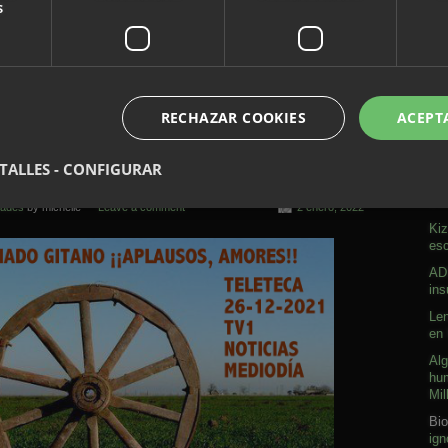
s
ersidad identitaria y cultural, donde se pueda vivir y convivir,
on naciones-estado llevan siglos sometidos a estigmatización,
Comment
tema
,
crueldad patriarcal
,
Papusza
,
RECHAZAR COOKIES
ACEPT
A
TALLES - CONFIGURAR
Sob
dades
by michelle —
Leave a comment
2 enero, 2022
Kiz
esc
ADN
ins
Len
en 
Alg
hum
Mil
Bio
ign