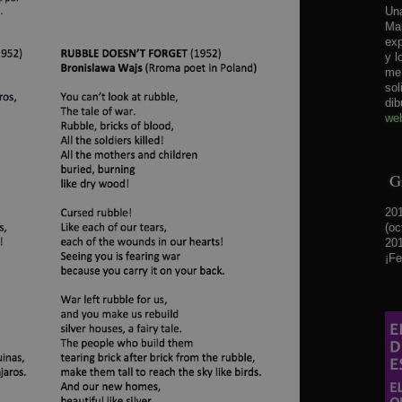
Una
Mar
exp
y l
me 
sol
dib
web
Gr
201
(oc
201
¡Fe