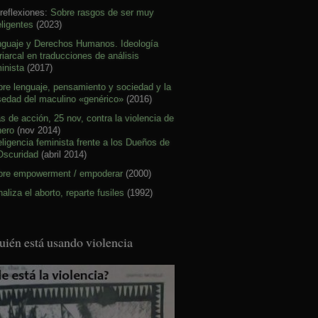
reflexiones:
Sobre rasgos de ser muy
eligentes
(2023)
nguaje y Derechos Humanos. Ideología
riarcal en traducciones de análisis
inista
(2017)
re lenguaje, pensamiento y sociedad y la
sedad del maculino «genérico»
(2016)
s de acción, 25 nov, contra la violencia de
nero
(nov 2014)
eligencia feminista frente a los Dueños de
Oscuridad
(abril 2014)
bre empowerment / empoderar
(2000)
aliza el aborto, reparte fusiles
(1992)
uién está usando violencia