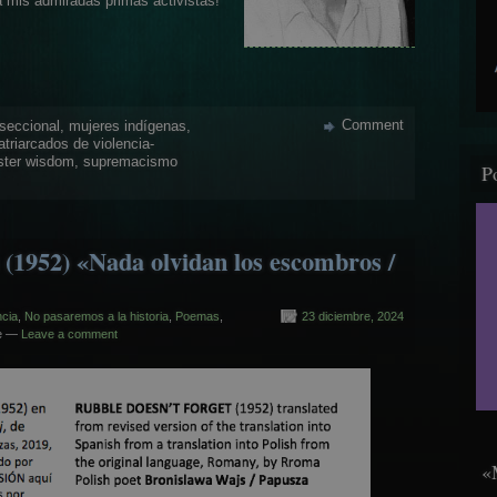
a mis admiradas primas activistas!
Comment
seccional
,
mujeres indígenas
,
atriarcados de violencia-
ister wisdom
,
supremacismo
P
(1952) «Nada olvidan los escombros /
ncia
,
No pasaremos a la historia
,
Poemas
,
23 diciembre, 2024
le —
Leave a comment
«