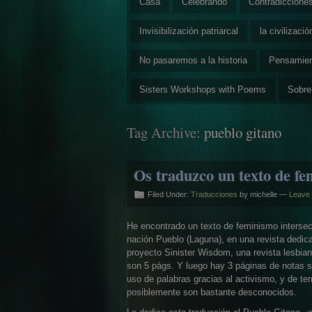
Casa
Celebrando
Contradiccione
Invisibilización patriarcal
la civilizaci
No pasaremos a la historia
Pensamie
Sisters Workshops with Poems
Sobre
Tag Archive:
pueblo gitano
Os traduzco un texto de fe
Filed Under:
Traducciones
by michelle —
Leave
He encontrado un texto de feminismo intersec
nación Pueblo (Laguna), en una revista dedica
proyecto Sinister Wisdom, una revista lesbiana
son 5 págs. Y luego hay 3 páginas de notas s
uso de palabras gracias al activismo, y de te
posiblemente son bastante desconocidos.