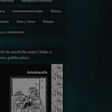
feminista
inteligencia feminista
ncia
movimientossociales
Música
eriales
Raro y Otros
Relatos
cia y noviolencia
eb de michelle renyé (links a
ibros publicados)