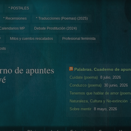
* POSTALES
* Recensiones
* Traducciones (Poemas) (2025)
Calendarios MP
Debate Prostitución (2024)
P
Mitos y cuentos rescatados
Profesional feminista
osts
rno de apuntes
Palabras. Cuaderno de apun
yé
Cuídate (poema)
8 julio, 2026
Conduzco (poema)
30 junio, 2026
Tenemos que hablar de amor (poem
Naturaleza, Cultura y No-extinción
Sobre mentir
8 mayo, 2026