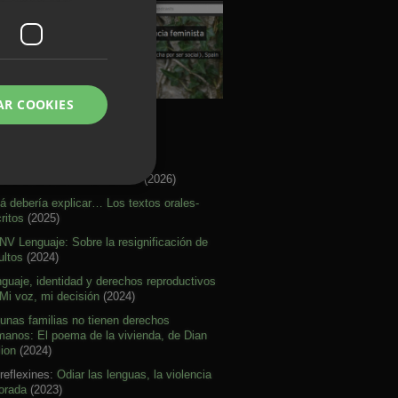
AR COOKIES
rtículos Activismo
re citar mal nuestras ideas
(2026)
á debería explicar… Los textos orales-
ritos
(2025)
V Lenguaje: Sobre la resignificación de
ultos
(2024)
guaje, identidad y derechos reproductivos
Mi voz, mi decisión
(2024)
unas familias no tienen derechos
anos: El poema de la vivienda, de Dian
lion
(2024)
reflexines:
Odiar las lenguas, la violencia
orada
(2023)