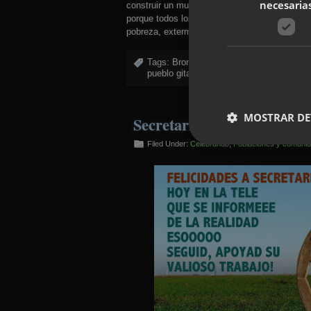
necesaria
construir un mundo humano con respeto a la div
porque todos los pueblos o naciones que no s
pobreza, exterminio, explotación o guerra.
Tags:
Bronislawa Wajs
,
combatir el Sis
pueblo gitano
,
romanó
,
Rroma poetry
MOSTRAR DE
Secretariado Gitano
Filed Under:
Celebrando
,
Poblaciones y comuni