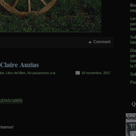
Bio
int
Le
pat
fem
Sob
Comment
fal
Día
gé
Int
Claire Auzias
la 
iar
,
Libro del Bien
,
No pasaremos a la
18 noviembre, 2017
So
Pen
AUZIAS/16655
Q
untamos!