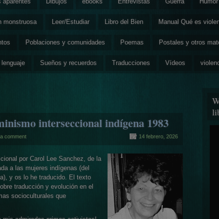
s aparentes
Dibujos
ebooks
Entrevistas
Guerra
Humor 
ón monstruosa
Leer/Estudiar
Libro del Bien
Manual Qué es viole
ntos
Poblaciones y comunidades
Poemas
Postales y otros mat
 lenguaje
Sueños y recuerdos
Traducciones
Vídeos
violen
W
l
minismo interseccional indígena 1983
 a comment
14 febrero, 2026
cional por Carol Lee Sanchez, de la
da a las mujeres indígenas (del
), y os lo he traducido. El texto
obre traducción y evolución en el
mas socioculturales que