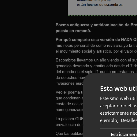
Poema antiguerra y antidominación de Bron
poesía en romanó.
Por qué comparto esta versión de NADA
mis notas personal de cómo revisaría yo la tr
el movimiento social y artístico, por el valor
Escombros llevamos un año viendo con el sufr
genocida desatado y continuado desde el 7 de
del mundo en el siglo 21 que lo protestamos, 
de derechos humanos y culturales y de la natu
invasiones europeas o Colonización.
Esta web uti
Veo el poema también muy relacionado con los
Este sitio web uti
que condenan a estigmatización y pobreza a t
costa de naciones o pueblos del mundo, tant
aceptar o no el u
homogeneización o borrado de la diversidad 
estrictamente nec
La palabra GUERRA no nombra bien lo que han 
ejemplo).
Detalle
prevalencia de un bando para aniquilar a pue
Que las poblaciones del mundo sigamos gr
Estrictamen