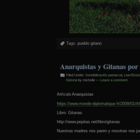
Tags:
pueblo gitano
Anarquistas y Gitanas por 
Filed Under:
Invisibilización patriarcal
,
Leer/Estud
historia
by michelle —
Leave a comment
Artículo Anarquistas
https://www.monde-diplomatique.fr/2009/01/
Libro: Gitanas
http://www.pepitas.net/libro/gitanas
Nuestras madres nos paren y nosotras nos j