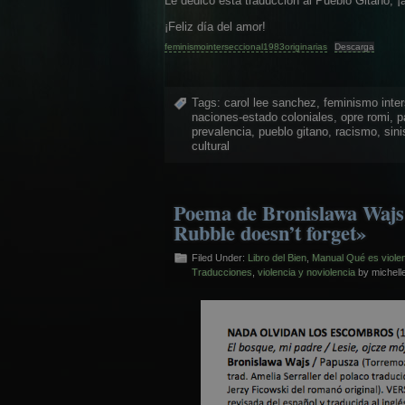
Le dedico esta traducción al Pueblo Gitano, ¡
¡Feliz día del amor!
feminismointerseccional1983originarias
Descarga
Tags:
carol lee sanchez
,
feminismo inter
naciones-estado coloniales
,
opre romi
,
p
prevalencia
,
pueblo gitano
,
racismo
,
sin
cultural
Poema de Bronislawa Wajs 
Rubble doesn’t forget»
Filed Under:
Libro del Bien
,
Manual Qué es viole
Traducciones
,
violencia y noviolencia
by michel