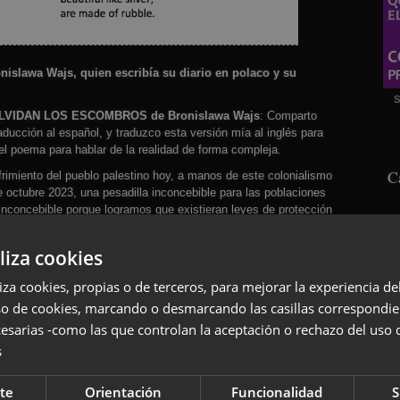
islawa Wajs, quien escribía su diario en polaco y su
S
 OLVIDAN LOS ESCOMBROS de Bronislawa Wajs
: Comparto
aducción al español, y traduzco esta versión mía al inglés para
 del poema para hablar de la realidad de forma compleja.
C
imiento del pueblo palestino hoy, a manos de este colonialismo
 octubre 2023, una pesadilla inconcebible para las poblaciones
inconcebible porque logramos que existieran leyes de protección
raleza con siglos de luchas individuales y colectivas desde las
liza cookies
 efectos a día de hoy del colonialismo, por incontables vías
liza cookies, propias o de terceros, para mejorar la experiencia d
anta gente de las naciones-estado que se han construido a
o fuera con sus invasiones, como dentro, con su obsesión de
so de cookies, marcando o desmarcando las casillas correspondie
cultural de hecho.
esarias -como las que controlan la aceptación o rechazo del uso 
sido y son estas “guerras” de agresión-explotación-robo-
s
blos y establecer un orden de amenaza y explotación perpetuas.
S
itando BASTA! Y también REPARACIÓN, para que podamos
te
Orientación
Funcionalidad
S