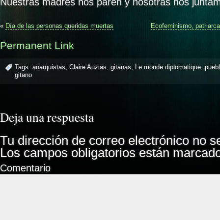
Nuestras madres nos paren y nosotras nos junta
«
Día de las personas queridas muertas
Ecofeminismo, patriarca
Permanent Link
Tags:
anarquistas
,
Claire Auzias
,
gitanas
,
Le monde diplomatique
,
pueb
gitano
Deja una respuesta
Tu dirección de correo electrónico no s
Los campos obligatorios están marcad
Comentario