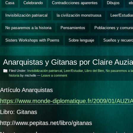
Casa
Celebrando
Contradicciones aparentes
Dibujos
eb
Invisibilización patriarcal
la civilización monstruosa
Leer/Estudia
No pasaremos a la historia
Pensamientos
Poblaciones y comun
Sisters Workshops with Poems
Sobre lenguaje
Sueños y recuer
Anarquistas y Gitanas por Claire Auzi
Filed Under:
Invisibilización patriarcal
,
Leer/Estudiar
,
Libro del Bien
,
No pasaremos a la
historia
by michelle —
Leave a comment
Artículo Anarquistas
https://www.monde-diplomatique.fr/2009/01/AUZI
Libro: Gitanas
http://www.pepitas.net/libro/gitanas