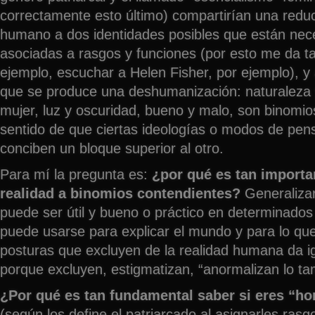
correctamente esto último) compartirían una redu
humano a dos identidades posibles que están ne
asociadas a rasgos y funciones (por esto me da t
ejemplo, escuchar a Helen Fisher, por ejemplo), y
que se produce una deshumanización: naturaleza 
mujer, luz y oscuridad, bueno y malo, son binomio
sentido de que ciertas ideologías o modos de pens
conciben un bloque superior al otro.
Para mí la pregunta es:
¿por qué es tan importan
realidad a binomios contendientes?
Generalizar
puede ser útil y bueno o práctico en determinado
puede usarse para explicar el mundo y para lo qu
posturas que excluyen de la realidad humana da i
porque excluyen, estigmatizan, “anormalizan lo t
¿Por qué es tan fundamental saber si eres “h
(según los define el patriarcado al asignarles rasg