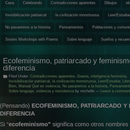
Casa
Celebrando
Contradicciones aparentes
Dibujos
eb
Invisibilización patriarcal
la civilización monstruosa
Leer/Estudia
No pasaremos a la historia
Pensamientos
Poblaciones y comun
Sisters Workshops with Poems
Sobre lenguaje
Sueños y recuer
Ecofeminismo, patriarcado y feminism
diferencia
Filed Under:
Contradicciones aparentes
,
Guerra
,
inteligencia feminista
,
Invisibilización patriarcal
,
la civilización monstruosa
,
Leer/Estudiar
,
Libr
Bien
,
Manual Qué es violencia
,
No pasaremos a la historia
,
Pensamient
Sobre lenguaje
,
violencia y noviolencia
by michelle —
Leave a commen
(Pensando)
ECOFEMINISMO, PATRIARCADO Y 
DIFERENCIA
Si “
ecofeminismo”
significa como otros nombres