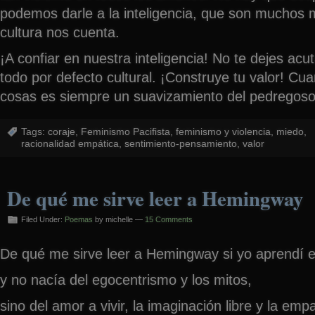
podemos darle a la inteligencia, que son muchos 
cultura nos cuenta.
¡A confiar en nuestra inteligencia! No te dejes acu
todo por defecto cultural. ¡Construye tu valor! Cu
cosas es siempre un suavizamiento del pedregos
Tags:
coraje
,
Feminismo Pacifista
,
feminismo y violencia
,
miedo
,
racionalidad empática
,
sentimiento-pensamiento
,
valor
De qué me sirve leer a Hemingway
Filed Under:
Poemas
by michelle —
15 Comments
De qué me sirve leer a Hemingway si yo aprendí e
y no nacía del egocentrismo y los mitos,
sino del amor a vivir, la imaginación libre y la empa