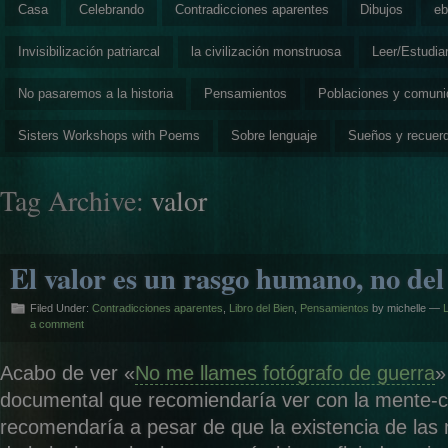
Casa
Celebrando
Contradicciones aparentes
Dibujos
eb
Invisibilización patriarcal
la civilización monstruosa
Leer/Estudia
No pasaremos a la historia
Pensamientos
Poblaciones y comun
Sisters Workshops with Poems
Sobre lenguaje
Sueños y recuer
Tag Archive:
valor
El valor es un rasgo humano, no d
Filed Under:
Contradicciones aparentes
,
Libro del Bien
,
Pensamientos
by michelle —
a comment
Acabo de ver «
No me llames fotógrafo de guerra
»
documental que recomiendaría ver con la mente-c
recomendaría a pesar de que la existencia de las