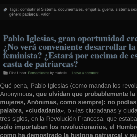
Tags:
combatir el Sistema
,
documentales
,
empatía
,
guerra
,
sistema sex
género patriarcal
,
valor
Pablo Iglesias, gran oportunidad cr
¿No verá conveniente desarrollar la 
feminista? ¿Estará por encima de es
casta de patriarcas?
Filed Under:
Pensamientos
by michelle —
Leave a comment
Qué pena, Pablo Iglesias (como mandan los revol
Anonymou
s, que olvidan que probablemente la
mujeres, Anónimas, como siempre): no podías 
palabra, «ciudadanía»
, o «las ciudadanas y ciu
tres siglos, en la Revolución Francesa, que estab
sólo importaban los revolucionarios, el Hombr
como ha demostrado la historia patriarcal y su