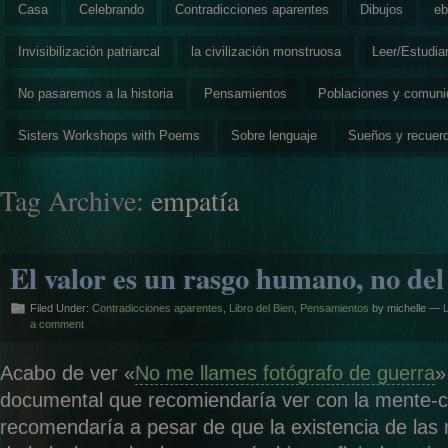
Casa
Celebrando
Contradicciones aparentes
Dibujos
eb
Invisibilización patriarcal
la civilización monstruosa
Leer/Estudia
No pasaremos a la historia
Pensamientos
Poblaciones y comun
Sisters Workshops with Poems
Sobre lenguaje
Sueños y recuer
Tag Archive:
empatía
El valor es un rasgo humano, no d
Filed Under:
Contradicciones aparentes
,
Libro del Bien
,
Pensamientos
by michelle —
a comment
Acabo de ver «
No me llames fotógrafo de guerra
»
documental que recomiendaría ver con la mente-c
recomendaría a pesar de que la existencia de las