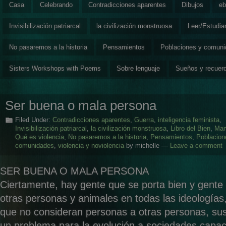
Casa
Celebrando
Contradicciones aparentes
Dibujos
eb
Invisibilización patriarcal
la civilización monstruosa
Leer/Estudia
No pasaremos a la historia
Pensamientos
Poblaciones y comun
Sisters Workshops with Poems
Sobre lenguaje
Sueños y recuer
Ser buena o mala persona
Filed Under:
Contradicciones aparentes
,
Guerra
,
inteligencia feminista
,
Invisibilización patriarcal
,
la civilización monstruosa
,
Libro del Bien
,
Man
Qué es violencia
,
No pasaremos a la historia
,
Pensamientos
,
Poblacion
comunidades
,
violencia y noviolencia
by michelle —
Leave a comment
SER BUENA O MALA PERSONA
Ciertamente, hay gente que se porta bien y gente
otras personas y animales en todas las ideologías
que no consideran personas a otras personas, sus
un problema para la evolución a sociedades capac