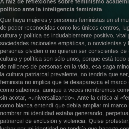
A raíz de reflexiones sobre feminismo académi
político ante la inteligencia feminista
Que haya mujeres y personas feministas en el mu
de poder reconocidas como los únicos centros, lu
cultura y política es indudablemente positivo, vital
sociedades racionales empáticas, o noviolentas y 
personas olviden o no quieran ser conscientes de
cultura y política son sólo unos, porque está todo 
de millones de personas en la vida, esa saga min
la cultura patriarcal prevalente, no tendría que se
feminista no implica que te desaparezca el marco c
como sabemos, aunque a veces nombremos como 
sin acotar, «universalizando». Ante la crítica al «
como blanca entendí que debía ampliar mi marco 
nombrar mi identidad estaba generando, perpetua
patriarcal de exclusión y violencia. Quise protestar
luchar por mi identidad no tendría que hacerte sen