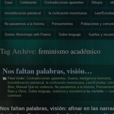
Casa
Celebrando
Contradicciones aparentes
Dibujos
eb
Invisibilización patriarcal
la civilización monstruosa
Leer/Estudia
No pasaremos a la historia
Pensamientos
Poblaciones y comun
Sisters Workshops with Poems
Sobre lenguaje
Sueños y recuer
Tag Archive:
feminismo académico
Nos faltan palabras, visión…
Filed Under:
Contradicciones aparentes
,
Guerra
,
inteligencia feminista
,
Invisibilización patriarcal
,
la civilización monstruosa
,
Leer/Estudiar
,
Libr
Bien
,
Manual Qué es violencia
,
No pasaremos a la historia
,
Pensamient
Raro y Otros
,
Sobre lenguaje
,
violencia y noviolencia
by michelle —
Lea
comment
Nos faltan palabras, visión: afinar en las narr