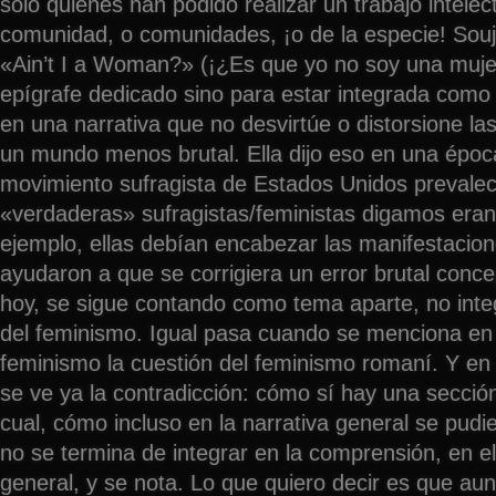
sólo quienes han podido realizar un trabajo intelect
comunidad, o comunidades, ¡o de la especie! Souj
«Ain’t I a Woman?» (¡¿Es que yo no soy una muje
epígrafe dedicado sino para estar integrada com
en una narrativa que no desvirtúe o distorsione l
un mundo menos brutal. Ella dijo eso en una époc
movimiento sufragista de Estados Unidos prevalec
«verdaderas» sufragistas/feministas digamos eran 
ejemplo, ellas debían encabezar las manifestacion
ayudaron a que se corrigiera un error brutal conce
hoy, se sigue contando como tema aparte, no inte
del feminismo. Igual pasa cuando se menciona en 
feminismo la cuestión del feminismo romaní. Y en
se ve ya la contradicción: cómo sí hay una secció
cual, cómo incluso en la narrativa general se pudi
no se termina de integrar en la comprensión, en e
general, y se nota. Lo que quiero decir es que au