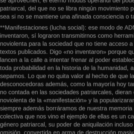
se aprovechen, el eterno modus operandi del pode
patriarcal, del que no se libra ningún movimiento 
sea si no se mantiene una afinada consciencia o t
**Manifestaciones (lucha social): ese modo de AD
inventaron, sí lograron transmitirnos como herram
noviolenta para la sociedad que no tiene acceso a
textos publicados. Digo «no inventaron» porque 
lancen a la calle a intentar frenar al poder establ
toda probabilidad en la historia de la humanidad, 
sepamos. Lo que no quita valor al hecho de que la
desconocedoras además, como la mayoría hoy tamb
no contada en las sociedades patriarcales, dieran
noviolenta de la «manifestación» y la populariza
siempre además borráramos de nuestra memoria 
colectiva que nos vino el ejemplo de ellas es un c
género patriarcal, su poder de aniquilación incluso
omisión, convertida en arma de destrucción masiva