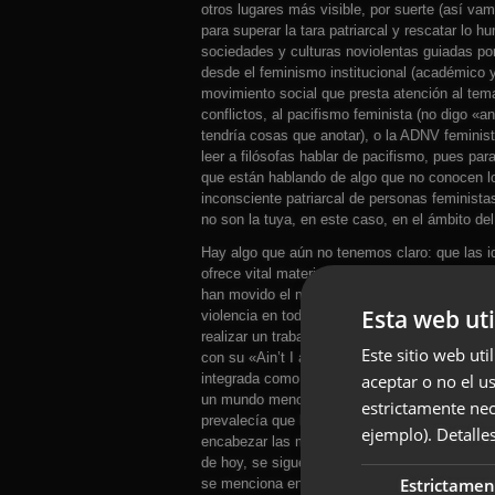
otros lugares más visible, por suerte (así v
para superar la tara patriarcal y rescatar lo
sociedades y culturas noviolentas guiadas por
desde el feminismo institucional (académico y
movimiento social que presta atención al tem
conflictos, al pacifismo feminista (no digo «a
tendría cosas que anotar), o la ADNV feminis
leer a filósofas hablar de pacifismo, pues pa
que están hablando de algo que no conocen lo 
inconsciente patriarcal de personas feminista
no son la tuya, en este caso, en el ámbito del
Hay algo que aún no tenemos claro: que las id
ofrece vital material con sus investigaciones 
han movido el mundo a mejor, a que no nos au
Esta web uti
violencia en todo siempre justificada, las han
realizar un trabajo intelectual para el bien d
Este sitio web uti
con su «Ain’t I a Woman?» (¡¿Es que yo no so
integrada como señal de mucho más en una na
aceptar o no el u
un mundo menos brutal. Ella dijo eso en una
estrictamente nec
prevalecía que las «verdaderas» sufragistas/f
ejemplo).
Detalle
encabezar las manifestaciones** . Ayudó, ayud
de hoy, se sigue contando como tema aparte, 
Estrictamen
se menciona en una historia del feminismo la