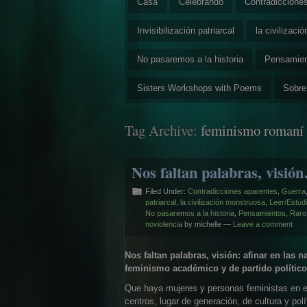
Casa
Celebrando
Contradiccione
Invisibilización patriarcal
la civilizaci
No pasaremos a la historia
Pensamie
Sisters Workshops with Poems
Sobre
Tag Archive:
feminismo romaní
Nos faltan palabras, visió
Filed Under:
Contradicciones aparentes
,
Guerra
patriarcal
,
la civilización monstruosa
,
Leer/Estudi
No pasaremos a la historia
,
Pensamientos
,
Raro
noviolencia
by michelle —
Leave a comment
Nos faltan palabras, visión: afinar en las 
feminismo académico y de partido político 
Que haya mujeres y personas feministas en e
centros, lugar de generación, de cultura y polí