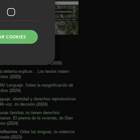
AR COOKIES
rtículos Activismo
re citar mal nuestras ideas
(2026)
á debería explicar… Los textos orales-
ritos
(2025)
V Lenguaje: Sobre la resignificación de
ultos
(2024)
guaje, identidad y derechos reproductivos
Mi voz, mi decisión
(2024)
unas familias no tienen derechos
anos: El poema de la vivienda, de Dian
lion
(2024)
reflexines:
Odiar las lenguas, la violencia
orada
(2023)