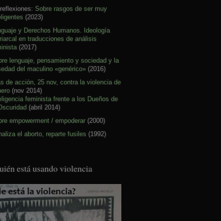
reflexiones:
Sobre rasgos de ser muy
eligentes
(2023)
nguaje y Derechos Humanos. Ideología
riarcal en traducciones de análisis
inista
(2017)
re lenguaje, pensamiento y sociedad y la
sedad del maculino «genérico»
(2016)
s de acción, 25 nov, contra la violencia de
nero
(nov 2014)
eligencia feminista frente a los Dueños de
Oscuridad
(abril 2014)
bre empowerment / empoderar
(2000)
aliza el aborto, reparte fusiles
(1992)
uién está usando violencia