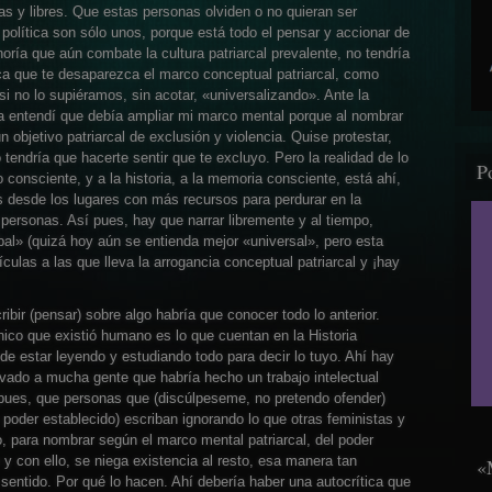
s y libres. Que estas personas olviden o no quieran ser
política son sólo unos, porque está todo el pensar y accionar de
oría que aún combate la cultura patriarcal prevalente, no tendría
ica que te desaparezca el marco conceptual patriarcal, como
o lo supiéramos, sin acotar, «universalizando». Ante la
a entendí que debía ampliar mi marco mental porque al nombrar
objetivo patriarcal de exclusión y violencia. Quise protestar,
 tendría que hacerte sentir que te excluyo. Pero la realidad de lo
P
consciente, y a la historia, a la memoria consciente, está ahí,
s desde los lugares con más recursos para perdurar en la
personas. Así pues, hay que narrar libremente y al tiempo,
bal» (quizá hoy aún se entienda mejor «universal», pero esta
ículas a las que lleva la arrogancia conceptual patriarcal y ¡hay
bir (pensar) sobre algo habría que conocer todo lo anterior.
nico que existió humano es lo que cuentan en la Historia
ede estar leyendo y estudiando todo para decir lo tuyo. Ahí hay
evado a mucha gente que habría hecho un trabajo intelectual
í pues, que personas que (discúlpeseme, no pretendo ofender)
poder establecido) escriban ignorando lo que otras feministas y
, para nombrar según el marco mental patriarcal, del poder
 y con ello, se niega existencia al resto, esa manera tan
«
e sentido. Por qué lo hacen. Ahí debería haber una autocrítica que