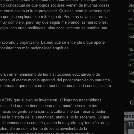
arco conceptual de que logros sociales vienen de muchas cosas,
Bio
int
ue cuestiona la cultura prevalente. Quienes sean la persona que
n que eso implique esa mitología de Primeras (y Únicas, es la
Le
muy complejo, pero hay que seguir mejorando las narraciones,
pat
visibilicen otras realidades, sino sencillamente se nombre una
fem
Sob
fal
 elaborarlo y organizarlo. Espero que se entienda o que aporte
nombrar con más racionalidad empática.
Día
gé
Int
la 
So
oran en el feminismo de las instituciones educativas o de
chen, el eterno modus operandi del poder establecido patriarcal,
Pen
ansformador que sea si no se mantiene una afinada consciencia o
 ADNV que si bien no inventaron, sí lograron transmitirnos
Q
 sociedad que no tiene acceso a los micrófonos y textos
asas de gente se lancen a la calle a intentar frenar al poder
d en la historia de la humanidad, aunque no lo sepamos. Lo que
as, desconocedoras además, como la mayoría hoy también, de la
ales, dieran con la forma de lucha noviolenta de la