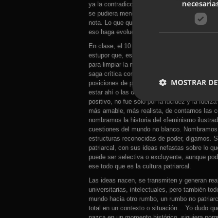
necesaria
ya la contradicción: cómo sí hay una sección 
se pudiera mencionar, pero no se termina de i
nota. Lo que quiero decir es que aunque ya t
eso haga evolucionar nuestro marco mental, 
En clase, el 10 de diciembre, siempre intento 
estupor que, espero, al menos ayude a «ablan
para limpiar la mirada) que la noción de der
saga crítica con la cultura prevalente, a lo l
MOSTRAR DE
posiciones de poder establecido, y la mayoría
estar ahí o las dos cosas. Que no es un hech
positivo, no fue sólo por la lucidez y la fue
más amable, más realista, de contarnos las c
nombramos la historia del «feminismo ilustrad
cuestiones del mundo no blanco. Nombramos el
estructuras reconocidas de poder, digamos. 
patriarcal, con sus ideas nefastas sobre lo q
puede ser selectiva o excluyente, aunque pod
ese todo que es la cultura patriarcal.
Las ideas nacen, se transmiten y generan real
universitarias, intelectuales, pero también to
mundo hacia otro rumbo, un rumbo no patriarca
total en un contexto o situación… Yo dudo que
nazca en un momento histórico, siquiera porq