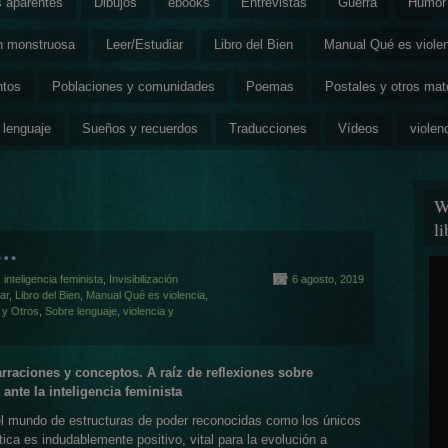
s aparentes
Dibujos
ebooks
Entrevistas
Guerra
Humor 
ón monstruosa
Leer/Estudiar
Libro del Bien
Manual Qué es viole
ntos
Poblaciones y comunidades
Poemas
Postales y otros mat
 lenguaje
Sueños y recuerdos
Traducciones
Vídeos
violen
W
l
n…
,
inteligencia feminista
,
Invisibilización
6 agosto, 2019
ar
,
Libro del Bien
,
Manual Qué es violencia
,
 y Otros
,
Sobre lenguaje
,
violencia y
narraciones y conceptos. A raíz de reflexiones sobre
ante la inteligencia feminista
l mundo de estructuras de poder reconocidas como los únicos
tica es indudablemente positivo, vital para la evolución a