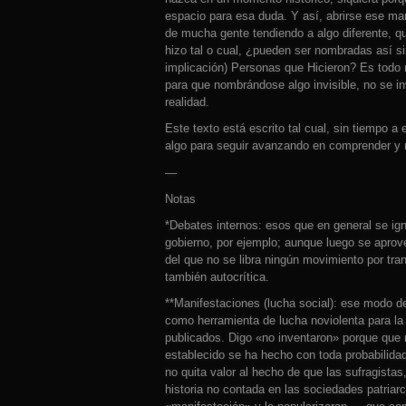
espacio para esa duda. Y así, abrirse ese m
de mucha gente tendiendo a algo diferente, q
hizo tal o cual, ¿pueden ser nombradas así si
implicación) Personas que Hicieron? Es todo 
para que nombrándose algo invisible, no se in
realidad.
Este texto está escrito tal cual, sin tiempo a
algo para seguir avanzando en comprender y 
—
Notas
*Debates internos: esos que en general se ign
gobierno, por ejemplo; aunque luego se aprove
del que no se libra ningún movimiento por tr
también autocrítica.
**Manifestaciones (lucha social): ese modo de
como herramienta de lucha noviolenta para la
publicados. Digo «no inventaron» porque que m
establecido se ha hecho con toda probabilida
no quita valor al hecho de que las sufragist
historia no contada en las sociedades patriarc