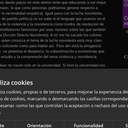
amos dando pasos en este eterno tener que educarnos a ver mejor,
 humano, lo que como personas podríamos generar respecto a
 la racionalidad empática). Igual pasa con la lucha noviolenta,
 de partido político) no se sabe ni el lenguaje que usamos en el
a de la violencia y la noviolencia como modos de resolución de
ntimilitarismo feminista» por unas razones sobre las que también
S
ta (Acción Directa Noviolenta). A mí me ha sacado los colores
ra quien conozca el tema de la lucha noviolenta está muy claro
suficiente como para hablar así. Pero ahí está la arrogancia
s: se perpetúa el desprecio, la subestimación a existencias que
C
 estudio y la comprensión del tema violencia y noviolencia.
eas no nacen sólo en la universidad. Si bien la universidad nos
para rescatar la verdadera historia de las personas, las ideas que
todestruyamos aún por seguir en un tipo de sociedad de la
liza cookies
 tenido todo tipo de personas, no sólo quienes han podido
e la comunidad, o comunidades, ¡o de la especie! Soujourner Truth,
liza cookies, propias o de terceros, para mejorar la experiencia d
y una mujer?!) no es para un epígrafe dedicado sino para estar
rrativa que no desvirtúe o distorsione las luchas humanas por
so de cookies, marcando o desmarcando las casillas correspondie
 época en que en el movimiento sufragista de Estados Unidos
esarias -como las que controlan la aceptación o rechazo del uso 
eministas digamos eran las blancas, por ejemplo, ellas debían
s
aron a que se corrigiera un error brutal conceptual, pero a día
S
no integrado en esa historia del feminismo. Igual pasa cuando
te
Orientación
Funcionalidad
S
 cuestión del feminismo romaní. Y en esos propios textos se ve