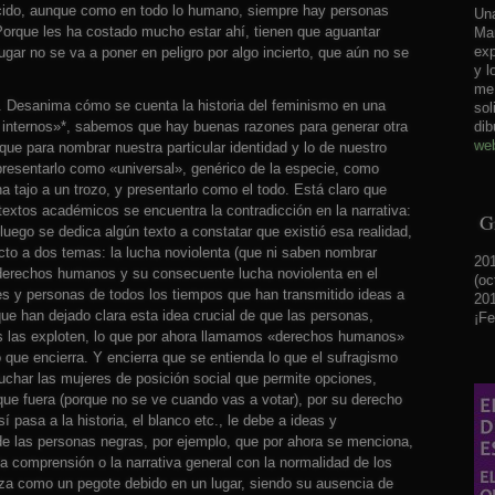
cido, aunque como en todo lo humano, siempre hay personas
Una
 Porque les ha costado mucho estar ahí, tienen que aguantar
Mar
exp
gar no se va a poner en peligro por algo incierto, que aún no se
y l
me 
 Desanima cómo se cuenta la historia del feminismo en una
sol
dib
internos»*, sabemos que hay buenas razones para generar otra
web
ue para nombrar nuestra particular identidad y lo de nuestro
a presentarlo como «universal», genérico de la especie, como
una tajo a un trozo, y presentarlo como el todo. Está claro que
textos académicos se encuentra la contradicción en la narrativa:
Gr
luego se dedica algún texto a constatar que existió esa realidad,
cto a dos temas: la lucha noviolenta (que ni saben nombrar
201
 derechos humanos y su consecuente lucha noviolenta en el
(oc
es y personas de todos los tiempos que han transmitido ideas a
201
que han dejado clara esta idea crucial de que las personas,
¡Fe
as las exploten, lo que por ahora llamamos «derechos humanos»
 que encierra. Y encierra que se entienda lo que el sufragismo
luchar las mujeres de posición social que permite opciones,
que fuera (porque no se ve cuando vas a votar), por su derecho
 pasa a la historia, el blanco etc., le debe a ideas y
 de las personas negras, por ejemplo, que por ahora se menciona,
la comprensión o la narrativa general con la normalidad de los
erza como un pegote debido en un lugar, siendo su ausencia de