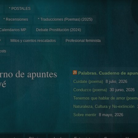
* POSTALES
* Recensiones
* Traducciones (Poemas) (2025)
Calendarios MP
Debate Prostitución (2024)
P
Mitos y cuentos rescatados
Profesional feminista
osts
rno de apuntes
Palabras. Cuaderno de apun
yé
Cuídate (poema)
8 julio, 2026
Conduzco (poema)
30 junio, 2026
Tenemos que hablar de amor (poem
Naturaleza, Cultura y No-extinción
Sobre mentir
8 mayo, 2026