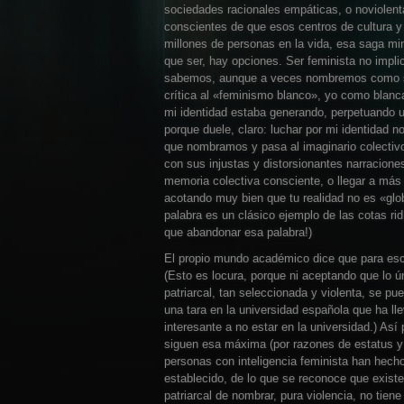
sociedades racionales empáticas, o noviolenta
conscientes de que esos centros de cultura y 
millones de personas en la vida, esa saga min
que ser, hay opciones. Ser feminista no impl
sabemos, aunque a veces nombremos como si n
crítica al «feminismo blanco», yo como blanc
mi identidad estaba generando, perpetuando un 
porque duele, claro: luchar por mi identidad no
que nombramos y pasa al imaginario colectivo 
con sus injustas y distorsionantes narracione
memoria colectiva consciente, o llegar a más 
acotando muy bien que tu realidad no es «glo
palabra es un clásico ejemplo de las cotas rid
que abandonar esa palabra!)
El propio mundo académico dice que para escri
(Esto es locura, porque ni aceptando que lo ú
patriarcal, tan seleccionada y violenta, se pu
una tara en la universidad española que ha ll
interesante a no estar en la universidad.) As
siguen esa máxima (por razones de estatus y 
personas con inteligencia feminista han hecho
establecido, de lo que se reconoce que existe
patriarcal de nombrar, pura violencia, no tien