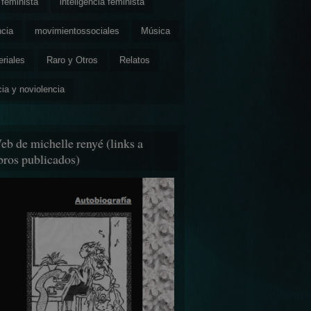
feminista
inteligencia feminista
ncia
movimientossociales
Música
eriales
Raro y Otros
Relatos
cia y noviolencia
eb de michelle renyé (links a
ibros publicados)