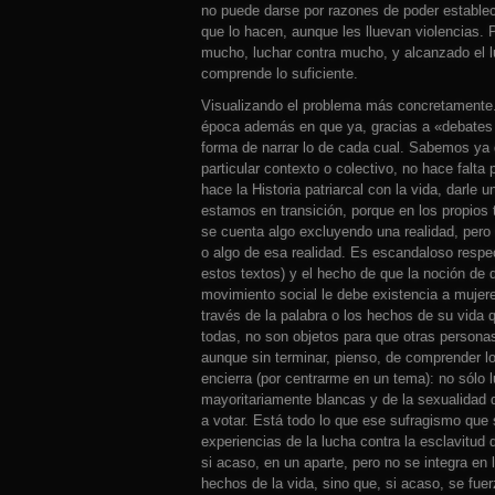
no puede darse por razones de poder estable
que lo hacen, aunque les lluevan violencias.
mucho, luchar contra mucho, y alcanzado el lu
comprende lo suficiente.
Visualizando el problema más concretamente.
época además en que ya, gracias a «debates 
forma de narrar lo de cada cual. Sabemos ya q
particular contexto o colectivo, no hace falt
hace la Historia patriarcal con la vida, darle 
estamos en transición, porque en los propios 
se cuenta algo excluyendo una realidad, pero 
o algo de esa realidad. Es escandaloso respe
estos textos) y el hecho de que la noción de
movimiento social le debe existencia a mujer
través de la palabra o los hechos de su vida 
todas, no son objetos para que otras person
aunque sin terminar, pienso, de comprender lo
encierra (por centrarme en un tema): no sólo 
mayoritariamente blancas y de la sexualidad 
a votar. Está todo lo que ese sufragismo que sí
experiencias de la lucha contra la esclavitud
si acaso, en un aparte, pero no se integra en 
hechos de la vida, sino que, si acaso, se fu