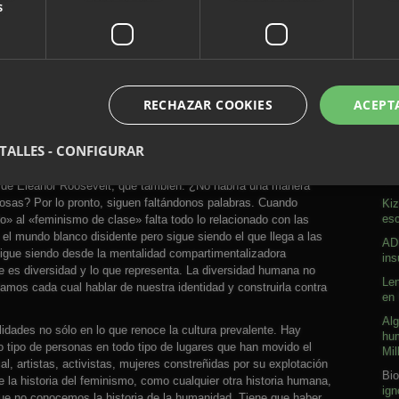
s
para nombrar a tal o cual, cómo incluso en la narrativa general
ntegrar en la comprensión, en el marco conceptual general, y se
enemos la información, otra cosa muy distinta es conseguir que
nuestra emoción, nuestra cabeza-corazón.
plantear (y no genera análisis ni debate, sino una especie de
dar» la ceguera que impone la ideología patriarcal, conmover
RECHAZAR COOKIES
ACEPT
echos humanos ha sido construida por muchas personas, una
argo de los siglos, personas que han podido o no estar en
A
TALLES - CONFIGURAR
 no lo ha estado, porque no pudiera estarlo o porque rechazaran
o concebido y redactado por nuestros patriarcas. Que, aunque
Sob
rza de Eleanor Roosevelt, que también. ¿No habría una manera
osas? Por lo pronto, siguen faltándonos palabras. Cuando
Kiz
esc
o» al «feminismo de clase» falta todo lo relacionado con las
 mundo blanco disidente pero sigue siendo el que llega a las
ADN
Sigue siendo desde la mentalidad compartimentalizadora
ins
ue es diversidad y lo que representa. La diversidad humana no
Len
amos cada cual hablar de nuestra identidad y construirla contra
en 
Alg
idades no sólo en lo que renoce la cultura prevalente. Hay
hum
do tipo de personas en todo tipo de lugares que han movido el
Mil
l, artistas, activistas, mujeres constreñidas por su explotación
Bio
 la historia del feminismo, como cualquier otra historia humana,
ign
ue no conocemos la historia de la humanidad. Tiene que haber