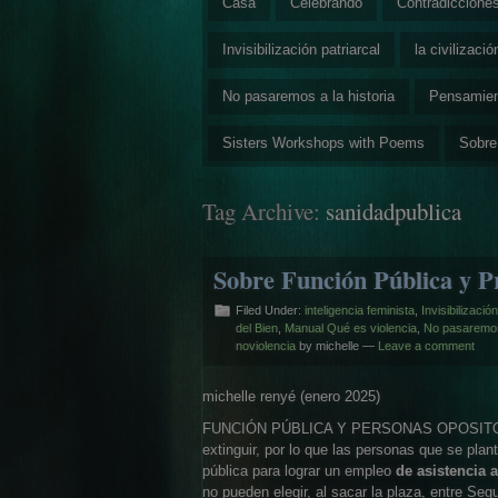
Casa
Celebrando
Contradiccione
Invisibilización patriarcal
la civilizaci
No pasaremos a la historia
Pensamie
Sisters Workshops with Poems
Sobre
Tag Archive:
sanidadpublica
Sobre Función Pública y Pr
Filed Under:
inteligencia feminista
,
Invisibilizació
del Bien
,
Manual Qué es violencia
,
No pasaremos 
noviolencia
by michelle —
Leave a comment
michelle renyé (enero 2025)
FUNCIÓN PÚBLICA Y PERSONAS OPOSITORAS.
extinguir, por lo que las personas que se pla
pública para lograr un empleo
de asistencia 
no pueden elegir, al sacar la plaza, entre Se