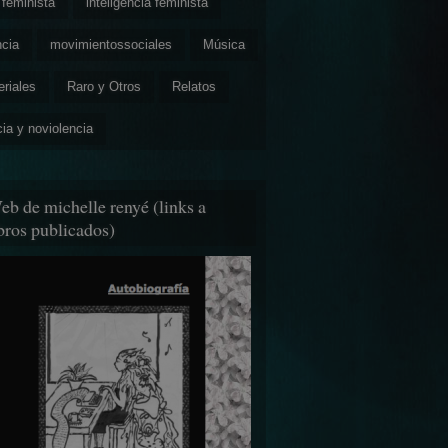
feminista
inteligencia feminista
ncia
movimientossociales
Música
eriales
Raro y Otros
Relatos
cia y noviolencia
eb de michelle renyé (links a
ibros publicados)