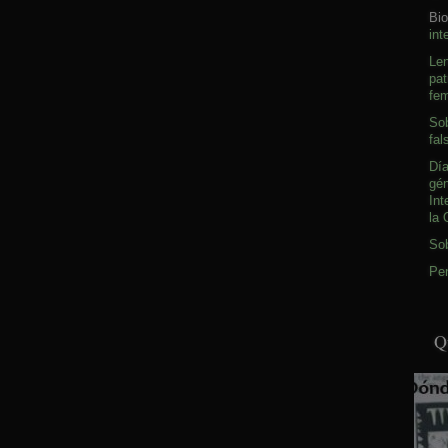
Bio
int
Le
pat
fem
Sob
fal
Día
gé
Int
la 
So
Pen
Q