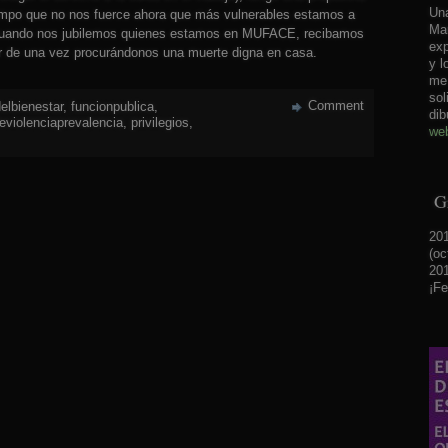
Una
iempo que no nos fuerce ahora que más vulnerables estamos a
Mar
 cuando nos jubilemos quienes estamos en MUFACE, recibamos
exp
ar de una vez procurándonos una muerte digna en casa.
y l
me 
sol
Comment
elbienestar
,
funcionpublica
,
dib
eviolenciaprevalencia
,
privilegios
,
web
Gr
201
(oc
201
¡Fe