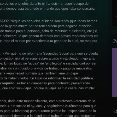
ico de los enchufes durante el franquismo, aquel cuerpo de
 de la democracia para todo el mundo que opositaba-concursaba
orque los servicios púbicos sanitarios (que todas hemos
e la gente muere por no tener dinero para pagarse atención
de trabajo para el personal, falta de recursos suficientes, etc.) e
de cabecera, lo que genera demoras con graves repercusiones en
P
s todo el mundo por experiencia (a pesar de lo cual, se maltrata
 qué no se reforma la Seguridad Social para que se pueda
congestionaría al personal sobrecargado y vapuleado, mejoraría
e. En su lugar, se “acusa” de “privilegios” e insolidaridad por ser
habiendo contribuido una vida de trabajo y pago de impuestos
ar a la vejez (edad humana que también tiene un papel
to de haber vivido). En lugar de
reformar la sanidad pública
 conjunto
, se hacen campañas para confundir, presentando
que sólo son viejas, porque la vejez es “un coste inasumible”
r, dado este mundo violento, como profesora veterana de la
edencia = sin sueldo ni ayudas, y pagándome Autónomas para que
«
ros para la hipoteca) para curarme porque las inspecciones de la
oteger el derecho a la salud en el trabajo), tengo una propuesta