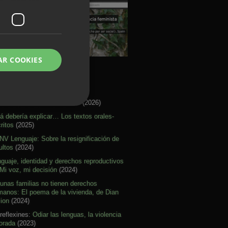
AR COOKIES
rtículos Activismo
re citar mal nuestras ideas
(2026)
á debería explicar… Los textos orales-
ritos
(2025)
V Lenguaje: Sobre la resignificación de
ultos
(2024)
guaje, identidad y derechos reproductivos
Mi voz, mi decisión
(2024)
unas familias no tienen derechos
anos: El poema de la vivienda, de Dian
lion
(2024)
reflexines:
Odiar las lenguas, la violencia
orada
(2023)