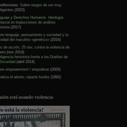
reflexiones:
Sobre rasgos de ser muy
eligentes
(2023)
nguaje y Derechos Humanos. Ideología
riarcal en traducciones de análisis
inista
(2017)
re lenguaje, pensamiento y sociedad y la
sedad del maculino «genérico»
(2016)
s de acción, 25 nov, contra la violencia de
nero
(nov 2014)
eligencia feminista frente a los Dueños de
Oscuridad
(abril 2014)
bre empowerment / empoderar
(2000)
aliza el aborto, reparte fusiles
(1992)
uién está usando violencia