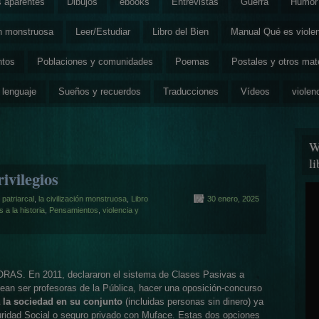
s aparentes
Dibujos
ebooks
Entrevistas
Guerra
Humor 
ón monstruosa
Leer/Estudiar
Libro del Bien
Manual Qué es viole
ntos
Poblaciones y comunidades
Poemas
Postales y otros mat
 lenguaje
Sueños y recuerdos
Traducciones
Vídeos
violen
W
l
ivilegios
n patriarcal
,
la civilización monstruosa
,
Libro
30 enero, 2025
a la historia
,
Pensamientos
,
violencia y
 En 2011, declararon el sistema de Clases Pasivas a
ntean ser profesoras de la Pública, hacer una oposición-concurso
a la sociedad en su conjunto
(incluidas personas sin dinero) ya
guridad Social o seguro privado con Muface. Estas dos opciones