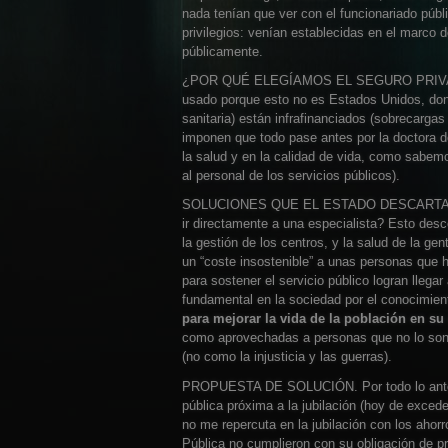
nada tenían que ver con el funcionariado públ
privilegios: venían establecidas en el marco
públicamente.
¿POR QUÉ ELEGÍAMOS EL SEGURO PRIVADO? P
usado porque esto no es Estados Unidos, dond
sanitaria) están infrafinanciados (sobrecargas 
imponen que todo pase antes por la doctora 
la salud y en la calidad de vida, como sabemo
al personal de los servicios públicos).
SOLUCIONES QUE EL ESTADO DESCARTA. ¿Por
ir directamente a una especialista? Esto des
la gestión de los centros, y la salud de la gent
un “coste insostenible” a unas personas que 
para sostener el servicio público logran lleg
fundamental en la sociedad por el conocimien
para mejorar la vida de la población en su
como aprovechadas a personas que no lo son, 
(no como la injusticia y las guerras).
PROPUESTA DE SOLUCIÓN. Por todo lo anterio
pública próxima a la jubilación (hoy de exc
no me repercuta en la jubilación con los ahor
Pública no cumplieron con su obligación de pr