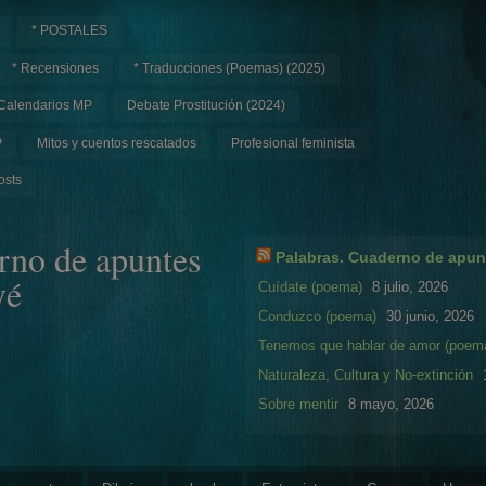
* POSTALES
* Recensiones
* Traducciones (Poemas) (2025)
Calendarios MP
Debate Prostitución (2024)
P
Mitos y cuentos rescatados
Profesional feminista
osts
rno de apuntes
Palabras. Cuaderno de apun
yé
Cuídate (poema)
8 julio, 2026
Conduzco (poema)
30 junio, 2026
Tenemos que hablar de amor (poem
Naturaleza, Cultura y No-extinción
Sobre mentir
8 mayo, 2026