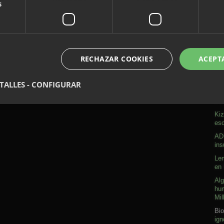
s
RECHAZAR COOKIES
ACEPT
A
TALLES - CONFIGURAR
Sob
Kiz
esc
ADN
ins
Len
en 
Alg
hum
Mil
Bio
ign