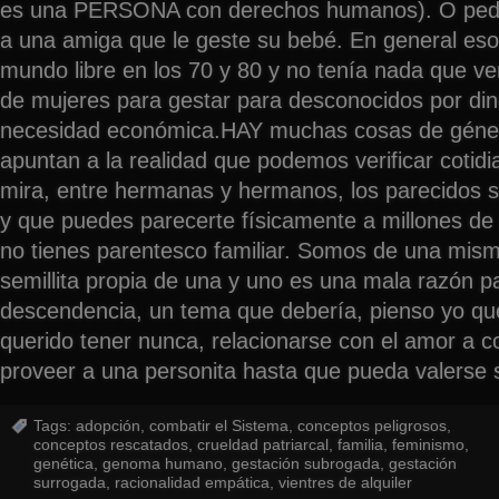
es una PERSONA con derechos humanos). O pedir
a una amiga que le geste su bebé. En general eso 
mundo libre en los 70 y 80 y no tenía nada que ver
de mujeres para gestar para desconocidos por dine
necesidad económica.HAY muchas cosas de génet
apuntan a la realidad que podemos verificar cotid
mira, entre hermanas y hermanos, los parecidos s
y que puedes parecerte físicamente a millones de
no tienes parentesco familiar. Somos de una misma
semillita propia de una y uno es una mala razón p
descendencia, un tema que debería, pienso yo que
querido tener nunca, relacionarse con el amor a co
proveer a una personita hasta que pueda valerse 
Tags:
adopción
,
combatir el Sistema
,
conceptos peligrosos
,
conceptos rescatados
,
crueldad patriarcal
,
familia
,
feminismo
,
genética
,
genoma humano
,
gestación subrogada
,
gestación
surrogada
,
racionalidad empática
,
vientres de alquiler