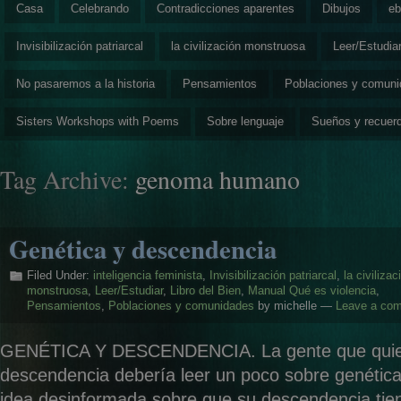
Casa
Celebrando
Contradicciones aparentes
Dibujos
eb
Invisibilización patriarcal
la civilización monstruosa
Leer/Estudia
No pasaremos a la historia
Pensamientos
Poblaciones y comun
Sisters Workshops with Poems
Sobre lenguaje
Sueños y recuer
Tag Archive:
genoma humano
Genética y descendencia
Filed Under:
inteligencia feminista
,
Invisibilización patriarcal
,
la civilizac
monstruosa
,
Leer/Estudiar
,
Libro del Bien
,
Manual Qué es violencia
,
Pensamientos
,
Poblaciones y comunidades
by michelle —
Leave a co
GENÉTICA Y DESCENDENCIA. La gente que quie
descendencia debería leer un poco sobre genética
idea desinformada sobre que su descendencia ti