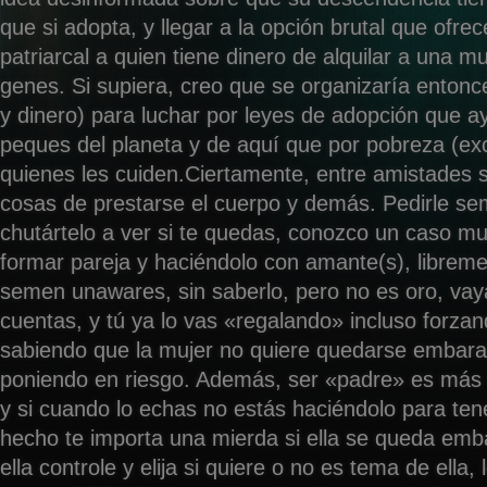
que si adopta, y llegar a la opción brutal que ofre
patriarcal a quien tiene dinero de alquilar a una m
genes. Si supiera, creo que se organizaría entonc
y dinero) para luchar por leyes de adopción que a
peques del planeta y de aquí que por pobreza (exc
quienes les cuiden.Ciertamente, entre amistades
cosas de prestarse el cuerpo y demás. Pedirle s
chutártelo a ver si te quedas, conozco un caso muy
formar pareja y haciéndolo con amante(s), librem
semen unawares, sin saberlo, pero no es oro, vaya
cuentas, y tú ya lo vas «regalando» incluso forzan
sabiendo que la mujer no quiere quedarse embara
poniendo en riesgo. Además, ser «padre» es más 
y si cuando lo echas no estás haciéndolo para ten
hecho te importa una mierda si ella se queda em
ella controle y elija si quiere o no es tema de ella