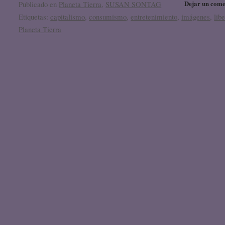
Dejar un come
Publicado en
Planeta Tierra
,
SUSAN SONTAG
Etiquetas:
capitalismo
,
consumismo
,
entretenimiento
,
imágenes
,
lib
Planeta Tierra