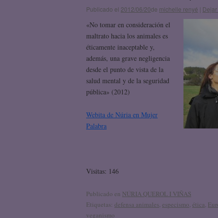
Publicado el
2012/06/20
de
michelle renyé
|
Dejar
«No tomar en consideración el
maltrato hacia los animales es
éticamente inaceptable y,
además, una grave negligencia
desde el punto de vista de la
salud mental y de la seguridad
pública» (2012)
Webita de Núria en Mujer
Palabra
Visitas: 146
Publicado en
NÚRIA QUEROL I VIÑAS
Etiquetas:
defensa animales
,
especismo
,
ética
,
Eur
veganismo