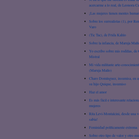
acercarme a lo real, de Leonora C
¡Las mujeres tienen mentes huma
Sobre los surrealistas (1), por R
Varo
(Tic Tac), de Frida Kahlo
Sobre la infancia, de Maruja Mall
Yo escribo sobre mis rodillas, de 
Mistral
Mi vida militante arte-conocimien
(Maruja Mallo)
Charo Domínguez, insumisa, en 
su hijo Quique, insumiso
Haz el amor
Es más fácil e interesante relacion
mujeres
Rita Levi-Montalcini, desde una v
sabia!
Feminidad políticamente extrema
Sobre otro tipo de valor y otro m