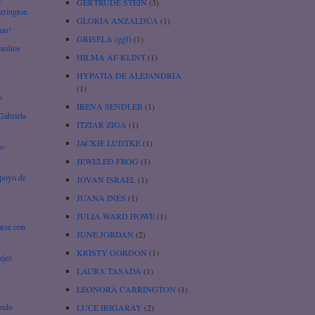
GERTRUDE STEIN
(3)
arrington
GLORIA ANZALDÚA
(1)
nas!
GRISELA (ggf)
(1)
emedios
HILMA AF KLINT
(1)
HYPATIA DE ALEJANDRÍA
(1)
o
IRENA SENDLER
(1)
Gabriela
ITZIAR ZIGA
(1)
JACKIE LUDTKE
(1)
to
JEWELED FROG
(1)
apoyo de
JOVAN ISRAEL
(1)
JUANA INÉS
(1)
JULIA WARD HOWE
(1)
arse con
JUNE JORDAN
(2)
KRISTY GORDON
(1)
ejez
LAURA TASADA
(1)
LEONORA CARRINGTON
(1)
undo
LUCE IRIGARAY
(2)