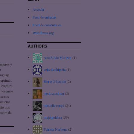
Acceder
Feed de entradas
Feed de comentarios
WordPress.org
AUTHORS
Ana Silvia Monzon
(1)
mujeres y
colectivohipatia
(1)
o
enguaje
reprimir,
Elarte O Lavida
(2)
. Nuestra
!: tenemos
medusa admin
(3)
onarnos
 sistema
michelle renyé
(34)
daño nos
 padre de
mujerpalabra
(59)
Patricia Narbona
(2)