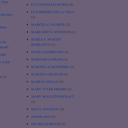
y Tyler
LUZ GONZÁLEZ RUBIO
(3)
LUZ MÉNDEZ DE LA VEGA
 derechos
(1)
MARCELA LAGARDE
(2)
lanas
MARGARET CAVENDISH
(1)
MARÍA S. MARTÍN
so de
BARRANCO
(1)
iarcado
MARÍA ZAMBRANO
(1)
culo!
MARJANE SATRAPI
(1)
 el arte
MARTHA ACKLESBERG
(1)
MARTHA GRAHAM
(1)
ic of
MARUJA MALLO
(4)
MARY TYLER MOORE
(1)
MARY WOLLSTONECRAFT
(1)
MAYA ANGELOU
(2)
michelle renyé
(1)
MICHELLE RENYÉ
(3)