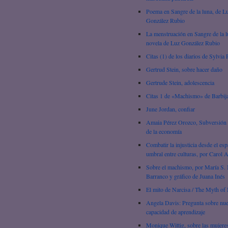
Poema en Sangre de la luna, de L
González Rubio
La menstruación en Sangre de la l
novela de Luz González Rubio
Citas (1) de los diarios de Sylvia 
Gertrud Stein, sobre hacer daño
Gertrude Stein, adolescencia
Citas 1 de «Machismo» de Barbij
June Jordan, confiar
Amaia Pérez Orozco, Subversión 
de la economía
Combatir la injusticia desde el esp
umbral entre culturas, por Carol 
Sobre el machismo, por María S. 
Barranco y gráfico de Juana Inés
El mito de Narcisa / The Myth of 
Angela Davis: Pregunta sobre nue
capacidad de aprendizaje
Monique Wittig, sobre las mujere