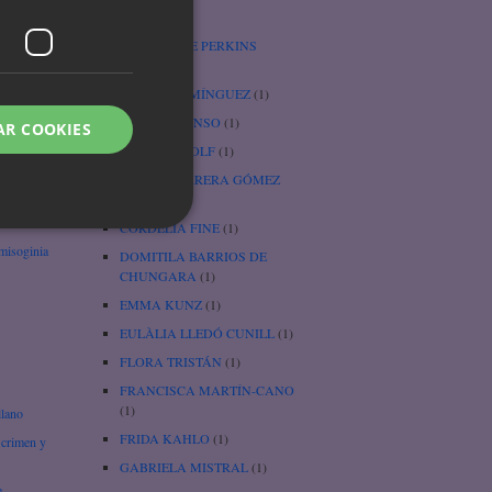
Cenicienta
(1)
e
CHARLOTTE PERKINS
GILMAN
(3)
úa
CHARO DOMÍNGUEZ
(1)
CHEFA ALONSO
(1)
AR COOKIES
wi
CHRISTA WOLF
(1)
CORAL HERRERA GÓMEZ
(1)
rtha
CORDELIA FINE
(1)
 misoginia
DOMITILA BARRIOS DE
CHUNGARA
(1)
EMMA KUNZ
(1)
EULÀLIA LLEDÓ CUNILL
(1)
FLORA TRISTÁN
(1)
FRANCISCA MARTÍN-CANO
(1)
llano
FRIDA KAHLO
(1)
 crimen y
GABRIELA MISTRAL
(1)
e