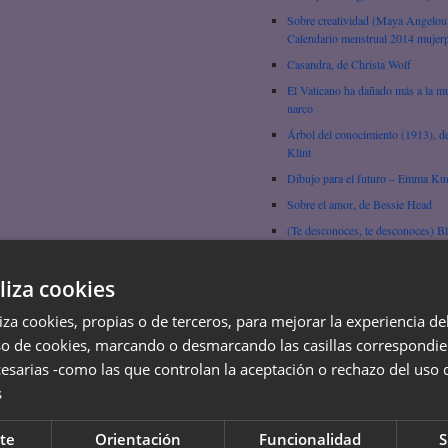
Sobre creatividad (Maya Angelou
Calendario menstrual 2014 mujerp
Casandra, de Christa Wolf
El Vaticano ha dañado más a la mu
narco
Árbol del conocimiento (1913), d
Klint
Dibujo para el futuro – Emma Ku
Sobre el amor, de Bessie Head
(Te desconoces, te desconoces) B
Andreu
Del sexo como tecnología biopolít
liza cookies
Beatriz Preciado
Ejércitos y religiones del planeta!
liza cookies, propias o de terceros, para mejorar la experiencia d
so de cookies, marcando o desmarcando las casillas correspondie
Pensar, por Hypatia de Alejandría
esarias -como las que controlan la aceptación o rechazo del uso 
La infancia (empezar a ser leyenda
Gertrude Stein
s
La Gorda, por Laura Tasada
te
Orientación
Funcionalidad
S
Ir a la escuela, Domitila Barrios d