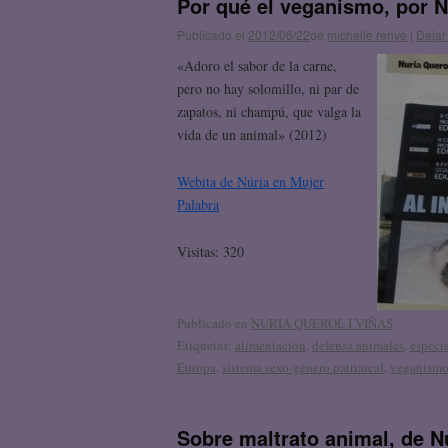
Por qué el veganismo, por N
Publicado el
2012/06/22
de
michelle renyé
|
Dejar
«Adoro el sabor de la carne,
pero no hay solomillo, ni par de
zapatos, ni champú, que valga la
vida de un animal» (2012)
Webita de Núria en Mujer
Palabra
Visitas: 320
Publicado en
NÚRIA QUEROL I VIÑAS
Etiquetas:
alimentación
,
defensa animales
,
especi
Europa
,
sistema sexo-género patriarcal
,
veganism
Sobre maltrato animal, de N