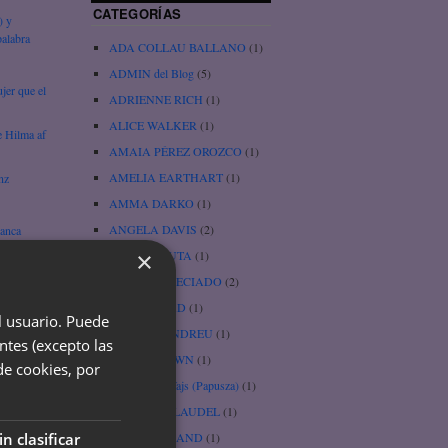
CATEGORÍAS
) y
alabra
ADA COLLAU BALLANO
(1)
ADMIN del Blog
(5)
jer que el
ADRIENNE RICH
(1)
ALICE WALKER
(1)
e Hilma af
AMAIA PÉREZ OROZCO
(1)
AMELIA EARTHART
(1)
nz
AMMA DARKO
(1)
ANGELA DAVIS
(2)
lanca
×
BARBI JAPUTA
(1)
ica, por
BEATRIZ PRECIADO
(2)
BESSIE HEAD
(1)
el usuario. Puede
BLANCA ANDREU
(1)
ntes (excepto las
BRENÉ BROWN
(1)
de cookies, por
) –
Bronislawa Wajs (Papusza)
(1)
CAMILLE CLAUDEL
(1)
CAROL A. HAND
(1)
in clasificar
e