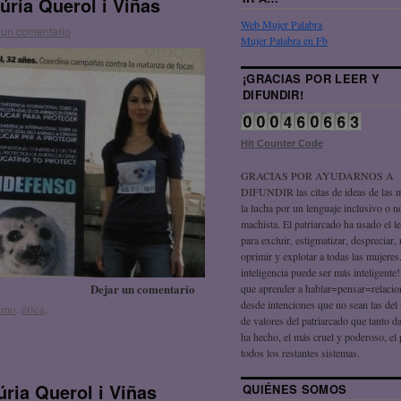
úria Querol i Viñas
Web Mujer Palabra
 un comentario
Mujer Palabra en Fb
¡GRACIAS POR LEER Y
DIFUNDIR!
Hit Counter Code
GRACIAS POR AYUDARNOS A
DIFUNDIR las citas de ideas de las 
la lucha por un lenguaje inclusivo o n
machista. El patriarcado ha usado el l
para excluir, estigmatizar, despreciar, 
oprimir y explotar a todas las mujeres
inteligencia puede ser más inteligente
Dejar un comentario
que aprender a hablar=pensar=relaci
desde intenciones que no sean las del
smo
,
ética
,
de valores del patriarcado que tanto 
o
ha hecho, el más cruel y poderoso, el
todos los restantes sistemas.
úria Querol i Viñas
QUIÉNES SOMOS