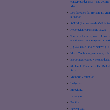
conceptual del error – cita de Mar
More
Los derechos del Hombre no eran
humanos
SCUM (fragmento) de Valérie So
Revolución copernicana sexual
Teresa de Lauretis, sobre el proce
cosificación de la mujer en el patr
¿Que el masculino es neutro? ¡Tu 
María Zambrano, pensadora, sobre
Biopolítica, cuerpo y sexualidades
Shulamith Firestone, «The Dialect
Sex»
Memoria y reflexión
Imágenes
Emociones
Extranjera
Política
Intelectuales