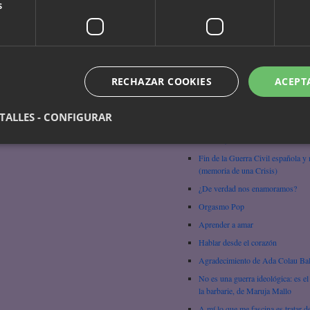
s
Chungara
Mujeres Libres y los problemas d
machismo en la CNT
Tiranía cultural, de Gloria Anzald
Ser mujer – Amma Darko
RECHAZAR COOKIES
ACEPT
Sobre la mentira, Nawal El Sadaa
¿Qué es el feminismo?
TALLES - CONFIGURAR
No es la técnica, es la pasión (Ma
Graham)
Fin de la Guerra Civil española y
(memoria de una Crisis)
¿De verdad nos enamoramos?
Orgasmo Pop
Aprender a amar
Hablar desde el corazón
Agradecimiento de Ada Colau Ba
No es una guerra ideológica: es el
la barbarie, de Maruja Mallo
A mí lo que me fascina es tratar d