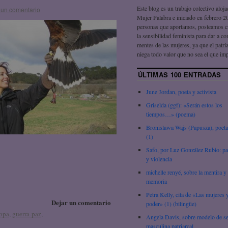
Este blog es un trabajo colectivo aloj
 un comentario
Mujer Palabra e iniciado en febrero 2
personas que aportamos, posteamos c
la sensibilidad feminista para dar a co
mentes de las mujeres, ya que el patri
niega todo valor que no sea el que im
ÚLTIMAS 100 ENTRADAS
June Jordan, poeta y activista
Griselda (ggf): «Serán estos los
tiempos…» (poema)
Bronislawa Wajs (Papusza), poeta
(1)
Safo, por Luz González Rubio: pa
y violencia
michelle renyé, sobre la mentira y 
memoria
Petra Kelly, cita de «Las mujeres y
Dejar un comentario
poder» (1) (bilingüe)
opa
,
guerra-paz
,
Angela Davis, sobre modelo de s
masculina patriarcal