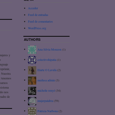
Acceder
Feed de entradas
Feed de comentarios
WordPress.org
AUTHORS
Ana Silvia Monzon
(1)
mujeres y
colectivohipatia
(1)
o
enguaje
reprimir,
Elarte O Lavida
(2)
. Nuestra
!: tenemos
medusa admin
(3)
onarnos
 sistema
michelle renyé
(34)
daño nos
 padre de
mujerpalabra
(59)
Patricia Narbona
(2)