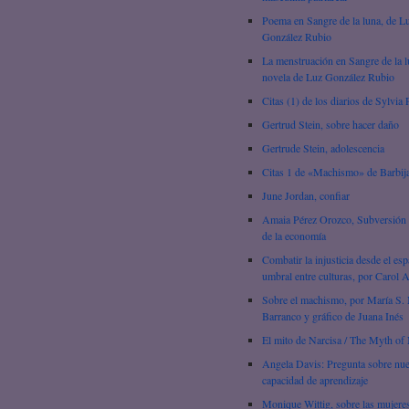
Poema en Sangre de la luna, de L
González Rubio
La menstruación en Sangre de la l
novela de Luz González Rubio
Citas (1) de los diarios de Sylvia 
Gertrud Stein, sobre hacer daño
Gertrude Stein, adolescencia
Citas 1 de «Machismo» de Barbij
June Jordan, confiar
Amaia Pérez Orozco, Subversión 
de la economía
Combatir la injusticia desde el esp
umbral entre culturas, por Carol 
Sobre el machismo, por María S. 
Barranco y gráfico de Juana Inés
El mito de Narcisa / The Myth of 
Angela Davis: Pregunta sobre nue
capacidad de aprendizaje
Monique Wittig, sobre las mujere