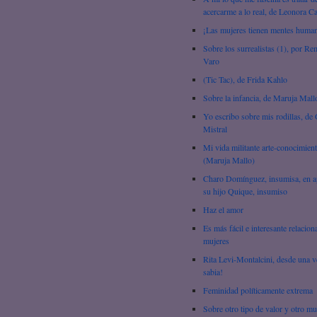
acercarme a lo real, de Leonora C
¡Las mujeres tienen mentes huma
Sobre los surrealistas (1), por R
Varo
(Tic Tac), de Frida Kahlo
Sobre la infancia, de Maruja Mall
Yo escribo sobre mis rodillas, de 
Mistral
Mi vida militante arte-conocimien
(Maruja Mallo)
Charo Domínguez, insumisa, en 
su hijo Quique, insumiso
Haz el amor
Es más fácil e interesante relacion
mujeres
Rita Levi-Montalcini, desde una v
sabia!
Feminidad políticamente extrema
Sobre otro tipo de valor y otro m