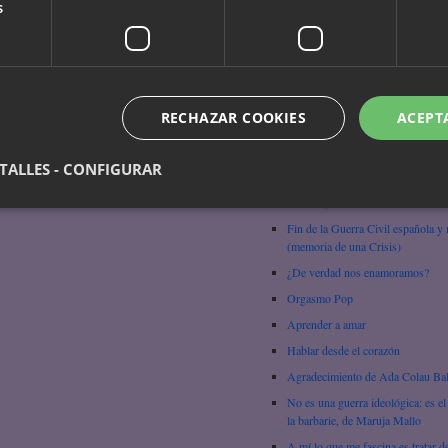
s
Chungara
Mujeres Libres y los problemas d
machismo en la CNT
Tiranía cultural, de Gloria Anzald
Ser mujer – Amma Darko
RECHAZAR COOKIES
ACEPT
Sobre la mentira, Nawal El Sadaa
¿Qué es el feminismo?
TALLES - CONFIGURAR
No es la técnica, es la pasión (Ma
Graham)
Fin de la Guerra Civil española y
(memoria de una Crisis)
¿De verdad nos enamoramos?
Orgasmo Pop
Aprender a amar
Hablar desde el corazón
Agradecimiento de Ada Colau Ba
No es una guerra ideológica: es el
la barbarie, de Maruja Mallo
A mí lo que me fascina es tratar d