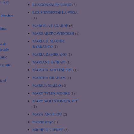
y Tyler
LUZ GONZÁLEZ RUBIO
(3)
LUZ MÉNDEZ DE LA VEGA
 derechos
(1)
MARCELA LAGARDE
(2)
lanas
MARGARET CAVENDISH
(1)
MARÍA S. MARTÍN
so de
BARRANCO
(1)
iarcado
MARÍA ZAMBRANO
(1)
culo!
MARJANE SATRAPI
(1)
 el arte
MARTHA ACKLESBERG
(1)
MARTHA GRAHAM
(1)
ic of
MARUJA MALLO
(4)
MARY TYLER MOORE
(1)
MARY WOLLSTONECRAFT
(1)
MAYA ANGELOU
(2)
michelle renyé
(1)
MICHELLE RENYÉ
(3)