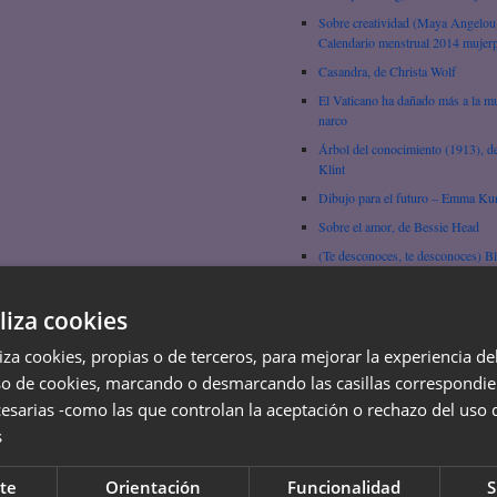
Sobre creatividad (Maya Angelou
Calendario menstrual 2014 mujerp
Casandra, de Christa Wolf
El Vaticano ha dañado más a la mu
narco
Árbol del conocimiento (1913), d
Klint
Dibujo para el futuro – Emma Ku
Sobre el amor, de Bessie Head
(Te desconoces, te desconoces) B
Andreu
Del sexo como tecnología biopolít
liza cookies
Beatriz Preciado
Ejércitos y religiones del planeta!
liza cookies, propias o de terceros, para mejorar la experiencia d
so de cookies, marcando o desmarcando las casillas correspondie
Pensar, por Hypatia de Alejandría
esarias -como las que controlan la aceptación o rechazo del uso 
La infancia (empezar a ser leyenda
Gertrude Stein
s
La Gorda, por Laura Tasada
te
Orientación
Funcionalidad
S
Ir a la escuela, Domitila Barrios d