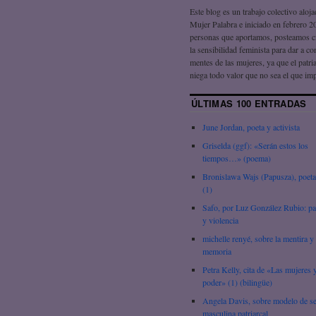
Este blog es un trabajo colectivo aloj
Mujer Palabra e iniciado en febrero 2
personas que aportamos, posteamos c
la sensibilidad feminista para dar a co
mentes de las mujeres, ya que el patri
niega todo valor que no sea el que im
ÚLTIMAS 100 ENTRADAS
June Jordan, poeta y activista
Griselda (ggf): «Serán estos los
tiempos…» (poema)
Bronislawa Wajs (Papusza), poeta
(1)
Safo, por Luz González Rubio: pa
y violencia
michelle renyé, sobre la mentira y 
memoria
Petra Kelly, cita de «Las mujeres y
poder» (1) (bilingüe)
Angela Davis, sobre modelo de s
masculina patriarcal