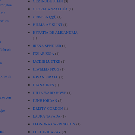
GERTRUDE STEIN
(3)
arrington
GLORIA ANZALDÚA
(1)
nas!
GRISELA (ggf)
(1)
emedios
HILMA AF KLINT
(1)
HYPATIA DE ALEJANDRÍA
(1)
o
IRENA SENDLER
(1)
Gabriela
ITZIAR ZIGA
(1)
JACKIE LUDTKE
(1)
to
JEWELED FROG
(1)
apoyo de
JOVAN ISRAEL
(1)
JUANA INÉS
(1)
JULIA WARD HOWE
(1)
arse con
JUNE JORDAN
(2)
KRISTY GORDON
(1)
ejez
LAURA TASADA
(1)
LEONORA CARRINGTON
(1)
undo
LUCE IRIGARAY
(2)