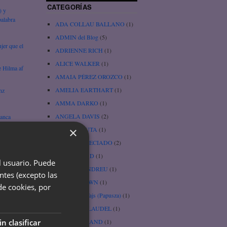
CATEGORÍAS
) y
alabra
ADA COLLAU BALLANO
(1)
ADMIN del Blog
(5)
jer que el
ADRIENNE RICH
(1)
ALICE WALKER
(1)
e Hilma af
AMAIA PÉREZ OROZCO
(1)
AMELIA EARTHART
(1)
nz
AMMA DARKO
(1)
ANGELA DAVIS
(2)
lanca
×
BARBI JAPUTA
(1)
ica, por
BEATRIZ PRECIADO
(2)
BESSIE HEAD
(1)
el usuario. Puede
BLANCA ANDREU
(1)
ntes (excepto las
BRENÉ BROWN
(1)
de cookies, por
) –
Bronislawa Wajs (Papusza)
(1)
CAMILLE CLAUDEL
(1)
CAROL A. HAND
(1)
in clasificar
e