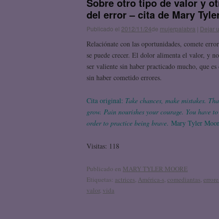
Sobre otro tipo de valor y 
del error – cita de Mary Tyl
Publicado el
2012/11/24
de
mujerpalabra
|
Dejar 
Relaciónate con las oportunidades, comete error
se puede crecer. El dolor alimenta el valor, y n
ser valiente sin haber practicado mucho, que es
sin haber cometido errores.
Cita original:
Take chances, make mistakes. Tha
grow. Pain nourishes your courage. You have to 
order to practice being brave
. Mary Tyler Moore
Visitas: 118
Publicado en
MARY TYLER MOORE
Etiquetas:
actrices
,
América-s
,
comediantas
,
errore
valor
,
vida