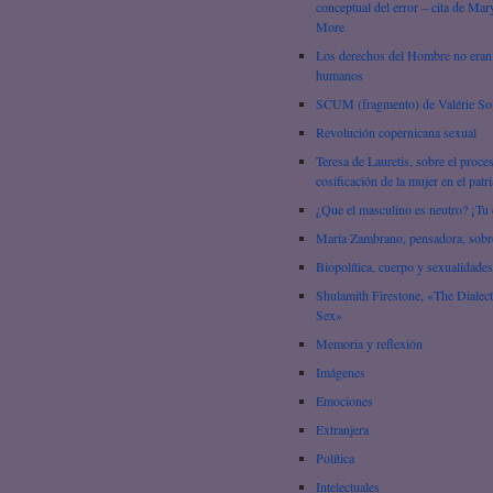
conceptual del error – cita de Mar
More
Los derechos del Hombre no eran
humanos
SCUM (fragmento) de Valérie So
Revolución copernicana sexual
Teresa de Lauretis, sobre el proce
cosificación de la mujer en el patr
¿Que el masculino es neutro? ¡Tu 
María Zambrano, pensadora, sobre
Biopolítica, cuerpo y sexualidades
Shulamith Firestone, «The Dialect
Sex»
Memoria y reflexión
Imágenes
Emociones
Extranjera
Política
Intelectuales