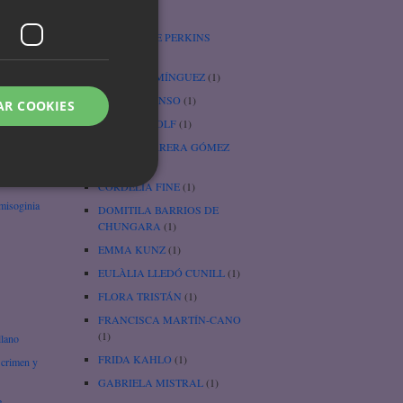
Cenicienta
(1)
e
CHARLOTTE PERKINS
GILMAN
(3)
úa
CHARO DOMÍNGUEZ
(1)
CHEFA ALONSO
(1)
AR COOKIES
wi
CHRISTA WOLF
(1)
CORAL HERRERA GÓMEZ
(1)
rtha
CORDELIA FINE
(1)
 misoginia
DOMITILA BARRIOS DE
CHUNGARA
(1)
EMMA KUNZ
(1)
EULÀLIA LLEDÓ CUNILL
(1)
FLORA TRISTÁN
(1)
FRANCISCA MARTÍN-CANO
(1)
llano
FRIDA KAHLO
(1)
 crimen y
GABRIELA MISTRAL
(1)
e