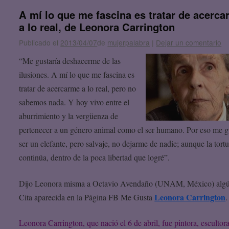
A mí lo que me fascina es tratar de acerc
a lo real, de Leonora Carrington
Publicado el
2013/04/07
de
mujerpalabra
|
Dejar un comentario
“Me gustaría deshacerme de las
ilusiones. A mí lo que me fascina es
tratar de acercarme a lo real, pero no
sabemos nada. Y hoy vivo entre el
aburrimiento y la vergüenza de
pertenecer a un género animal como el ser humano. Por eso me g
ser un elefante, pero salvaje, no dejarme de nadie; aunque la tortu
continúa, dentro de la poca libertad que logré”.
Dijo Leonora misma a Octavio Avendaño (UNAM, México) algú
Leonora Carrington
Cita aparecida en la Página FB Me Gusta
.
Leonora Carrington, que nació el 6 de abril, fue pintora, escultora