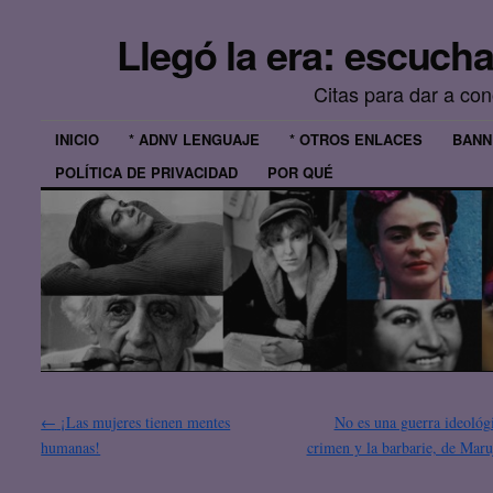
Llegó la era: escuch
Citas para dar a co
INICIO
* ADNV LENGUAJE
* OTROS ENLACES
BANN
POLÍTICA DE PRIVACIDAD
POR QUÉ
←
¡Las mujeres tienen mentes
No es una guerra ideológi
humanas!
crimen y la barbarie, de Maru