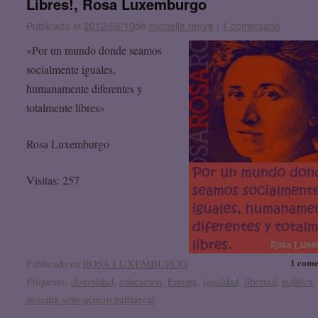
Libres!, Rosa Luxemburgo
Publicado el
2012/06/10
de
michelle renyé
|
1 comentario
«Por un mundo donde seamos
socialmente iguales,
humanamente diferentes y
totalmente libres»
Rosa Luxemburgo
Visitas: 257
1 come
Publicado en
ROSA LUXEMBURGO
Etiquetas:
diversidad
,
educación
,
Europa
,
igualdad
,
libertad
,
política
,
sistema sexo-género patriarcal