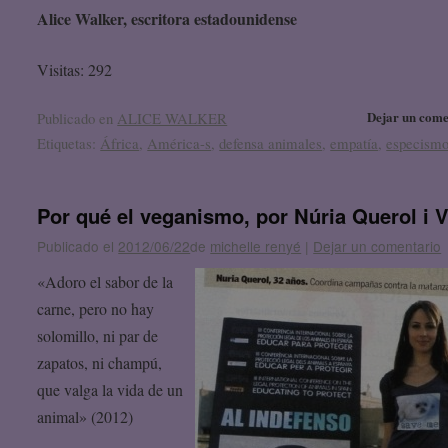
Alice Walker, escritora estadounidense
Visitas: 292
Dejar un come
Publicado en
ALICE WALKER
Etiquetas:
África
,
América-s
,
defensa animales
,
empatía
,
especism
Por qué el veganismo, por Núria Querol i 
Publicado el
2012/06/22
de
michelle renyé
|
Dejar un comentario
«Adoro el sabor de la
carne, pero no hay
solomillo, ni par de
zapatos, ni champú,
que valga la vida de un
animal» (2012)