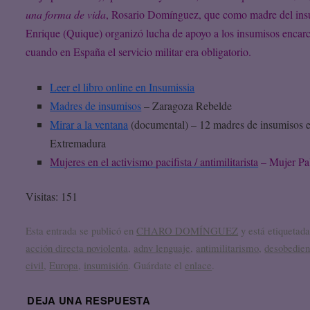
una forma de vida
, Rosario Domínguez, que como madre del in
Enrique (Quique) organizó lucha de apoyo a los insumisos encar
cuando en España el servicio militar era obligatorio.
Leer el libro online en Insumissia
Madres de insumisos
– Zaragoza Rebelde
Mirar a la ventana
(documental) – 12 madres de insumisos 
Extremadura
Mujeres en el activismo pacifista / antimilitarista
– Mujer Pa
Visitas: 151
Esta entrada se publicó en
CHARO DOMÍNGUEZ
y está etiquetad
acción directa noviolenta
,
adnv lenguaje
,
antimilitarismo
,
desobedien
civil
,
Europa
,
insumisión
. Guárdate el
enlace
.
DEJA UNA RESPUESTA