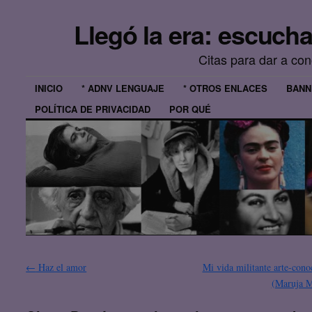
Llegó la era: escuch
Citas para dar a co
INICIO
* ADNV LENGUAJE
* OTROS ENLACES
BANN
POLÍTICA DE PRIVACIDAD
POR QUÉ
←
Haz el amor
Mi vida militante arte-cono
(Maruja 