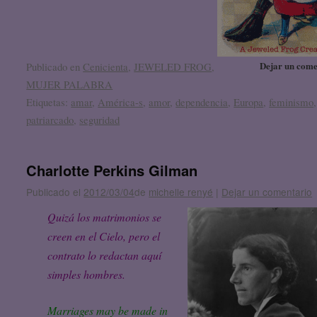
Dejar un come
Publicado en
Cenicienta
,
JEWELED FROG
,
MUJER PALABRA
Etiquetas:
amar
,
América-s
,
amor
,
dependencia
,
Europa
,
feminismo
,
patriarcado
,
seguridad
Charlotte Perkins Gilman
Publicado el
2012/03/04
de
michelle renyé
|
Dejar un comentario
Quizá los matrimonios se
creen en el Cielo, pero el
contrato lo redactan aquí
simples hombres.
Marriages may be made in