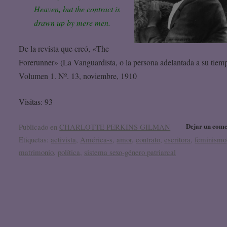
Heaven, but the contract is
drawn up by mere men.
De la revista que creó, «The
Forerunner» (La Vanguardista, o la persona adelantada a su tiem
Volumen 1. Nº. 13, noviembre, 1910
Visitas: 93
Dejar un come
Publicado en
CHARLOTTE PERKINS GILMAN
Etiquetas:
activista
,
América-s
,
amor
,
contrato
,
escritora
,
feminismo
matrimonio
,
política
,
sistema sexo-género patriarcal