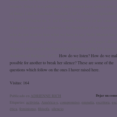
women. Since it was published, other women have spoken and wr
of things I did not include: Michelle Cliff’s «Notes on Speechles
in Sinister Wisdom no. 5 led Catherine Nicolson (in the same iss
write of the power of «deafness,» the frustration of our speech by
who do not want to hear what we have to say. Nelle Morton has 
of the act of «hearing each other into speech» in her paper «Belo
Image!» (delivered at the National Conference of the US Americ
Academy of Religion, 1977).
How do we listen? How do we mak
possible for another to break her silence? These are some of the
questions which follow on the ones I haver raised here.
Visitas: 164
Dejar un come
Publicado en
ADRIENNE RICH
Etiquetas:
activista
,
América-s
,
compromiso
,
empatía
,
escritora
,
es
ética
,
feminismo
,
filósofa
,
silencio