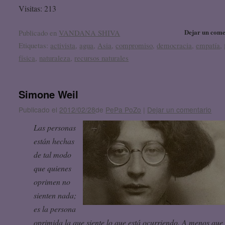
Visitas: 213
Dejar un come
Publicado en
VANDANA SHIVA
Etiquetas:
activista
,
agua
,
Asia
,
compromiso
,
democracia
,
empatía
,
física
,
naturaleza
,
recursos naturales
Simone Weil
Publicado el
2012/02/28
de
PePa PoZo
|
Dejar un comentario
Las personas
están hechas
de tal modo
que quienes
oprimen no
sienten nada;
es la persona
oprimida la que siente lo que está ocurriendo. A menos que