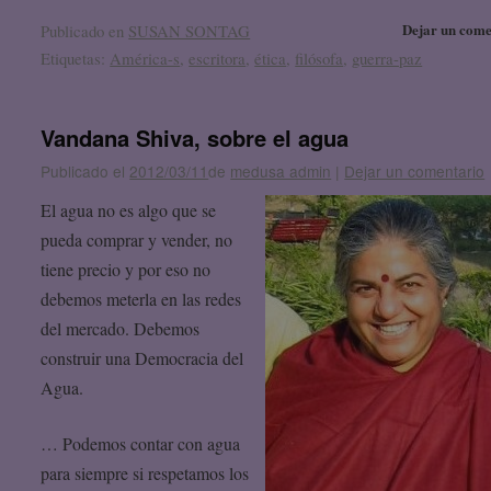
Dejar un come
Publicado en
SUSAN SONTAG
Etiquetas:
América-s
,
escritora
,
ética
,
filósofa
,
guerra-paz
Vandana Shiva, sobre el agua
Publicado el
2012/03/11
de
medusa admin
|
Dejar un comentario
El agua no es algo que se
pueda comprar y vender, no
tiene precio y por eso no
debemos meterla en las redes
del mercado. Debemos
construir una Democracia del
Agua.
… Podemos contar con agua
para siempre si respetamos los