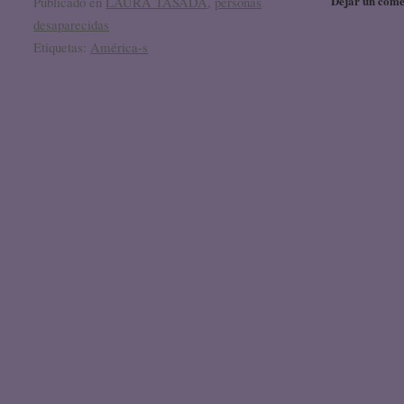
Dejar un come
Publicado en
LAURA TASADA
,
personas
desaparecidas
Etiquetas:
América-s