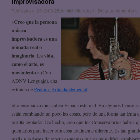
improvisadora
Publicado el
2012/03/25
de
michelle renyé
|
Dejar un comentario
Creo que la persona
«
música
improvisadora es una
nómada real o
imaginaria. La vida,
como el arte, es
movimiento
.» (Con
ADNV Lenguaje), cita
extraída de
Peatom. Artícula elemental
«La enseñanza musical en Espana está mal. En algunos Conserva
están cambiando un poco las cosas, pero de una forma tan lenta 
resulta agotador. De hecho, creo que los Conservatorios habría q
quemarlos para hacer otra cosa totalmente diferente. Es tan grand
mafia y la forma de repetir esquemas que es muy difícil cambiarlo