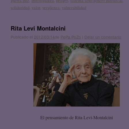
guerra-paz
,
investigadora
,
peligro
,
sistema sexo-género patriarcal
,
solidaridad
,
valor
,
vergüenza
,
vulnerabilidad
Rita Levi Montalcini
Publicado el
2012/03/14
de
PePa PoZo
|
Dejar un comentario
El pensamiento de Rita Levi-Montalcini