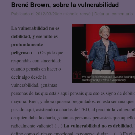
Brené Brown, sobre la vulnerabilidad
Publicado el
2012/03/20
de
michelle renyé
|
Dejar un comentario
La vulnerabilidad no es
debilidad, y ese mito es
profundamente
peligroso
(…) Os pido que
respondáis con sinceridad:
cuando pensáis en hacer o
decir algo desde la
vulnerabilidad, ¿cuántas
personas de las que estáis aquí pensáis que eso es signo de debil
mayoría. Bien, y ahora quisiera preguntados: en esta semana que
pasado aquí, asistiendo a charlas de TED, al percibir la vulnerabi
de quien daba la charla, ¿cuántas personas pensasteis que aquello
La vulnerabilidad no es debilidad
radicalmente valiente? (…)
.
defino como el riesgo emocional, exponerse, dudar… (…) Es el 