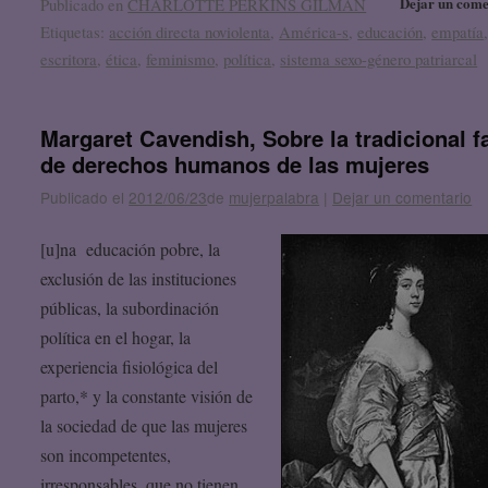
Dejar un come
Publicado en
CHARLOTTE PERKINS GILMAN
Etiquetas:
acción directa noviolenta
,
América-s
,
educación
,
empatía
escritora
,
ética
,
feminismo
,
política
,
sistema sexo-género patriarcal
Margaret Cavendish, Sobre la tradicional fa
de derechos humanos de las mujeres
Publicado el
2012/06/23
de
mujerpalabra
|
Dejar un comentario
[u]na educación pobre, la
exclusión de las instituciones
públicas, la subordinación
política en el hogar, la
experiencia fisiológica del
parto,* y la constante visión de
la sociedad de que las mujeres
son incompetentes,
irresponsables, que no tienen