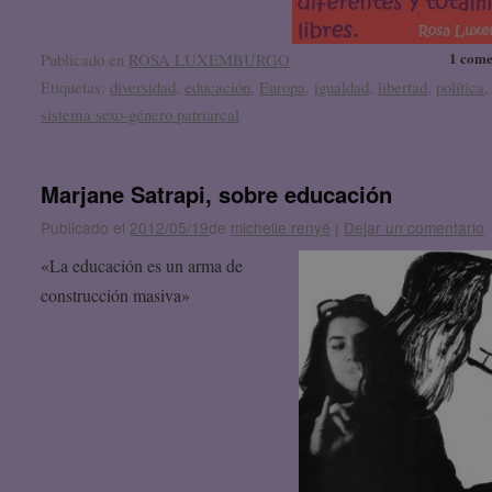
1 come
Publicado en
ROSA LUXEMBURGO
Etiquetas:
diversidad
,
educación
,
Europa
,
igualdad
,
libertad
,
política
,
sistema sexo-género patriarcal
Marjane Satrapi, sobre educación
Publicado el
2012/05/19
de
michelle renyé
|
Dejar un comentario
«La educación es un arma de
construcción masiva»