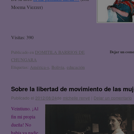
Moema Viezzer)
Visitas: 390
Dejar un come
Publicado en
DOMITILA BARRIOS DE
CHUNGARA
Etiquetas:
América-s
,
Bolivia
,
educación
Sobre la libertad de movimiento de las mu
Publicado el
2012/08/24
de
michelle renyé
|
Dejar un comentario
Veintiuno. ¡Al
fin mi propia
dueña! No
había ya nadie