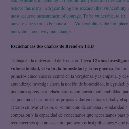
risk, exposure, uncertainty. It fuels our daily lives and I’ve come t
believe this is my 12th year doing this research that vulnerability 
most accurate measurement of courage. To be vulnerable, to let
ourselves be seen, to be honest. … Vulnerability is the birthplace
innovation, creativity and change.
Escuchar las dos charlas de Brené en TED
Lleva 12 años investigan
Trabaja en la universidad de Houston.
vulnerabilidad, el valor, la honestidad y la vergüenza
. En los
primeros cinco años se centró en la vergüenza y la empatía, y des
aprendizaje investiga ahora la noción de honestidad, integridad:
podemos aprender a relacionarnos con nuestra vulnerabilidad par
así podamos basar nuestras propias vidas en la honestidad y el ap
¿Cómo cultivar el valor, el sentimiento de empatía / solidaridad /
compasión y la capacidad de conectarnos que necesitamos para 
reconocernos que no es cierto que seamos insignificantes,* que n