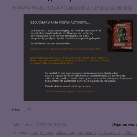
Publicado el
2025/12/20
de
mujerpalabra
|
Dejar un comentario
Visitas: 72
Dejar un come
Publicado en
JUNE JORDAN
Etiquetas:
compromiso
,
educación
,
feminismo
,
lucha social
,
política