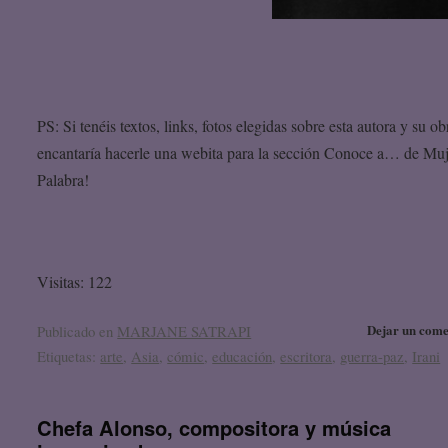
PS: Si tenéis textos, links, fotos elegidas sobre esta autora y su ob
encantaría hacerle una webita para la sección Conoce a… de Muj
Palabra!
Visitas: 122
Dejar un come
Publicado en
MARJANE SATRAPI
Etiquetas:
arte
,
Asia
,
cómic
,
educación
,
escritora
,
guerra-paz
,
Irani
Chefa Alonso, compositora y música