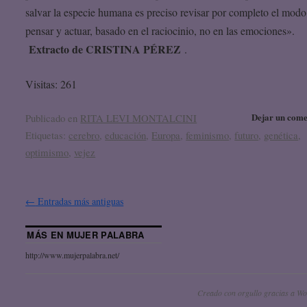
salvar la especie humana es preciso revisar por completo el modo
pensar y actuar, basado en el raciocinio, no en las emociones».
Extracto de
CRISTINA PÉREZ
.
Visitas: 261
Dejar un come
Publicado en
RITA LEVI MONTALCINI
Etiquetas:
cerebro
,
educación
,
Europa
,
feminismo
,
futuro
,
genética
,
optimismo
,
vejez
←
Entradas más antiguas
MÁS EN MUJER PALABRA
http://www.mujerpalabra.net/
Creado con orgullo gracias a Wo