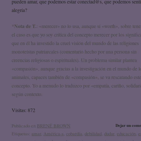
pueden amar, que podemos estar conectad@s, que podemos senti
alegría?
Nota de T.
*
: «merecer» no lo usa, aunque sí «worth», sobre tene
el caso es que yo soy crítica del concepto merecer por los signifi
que en él ha investido la cruel visión del mundo de las religiones
monoteístas patriarcales (comentario hecho por una persona sin
creencias religiosas o espirituales). Un problema similar plantea
«compasión», aunque gracias a la investigación en el mundo de l
animales, capaces también de «compasión», se va rescatando est
concepto. Yo a menudo lo traduzco por «empatía, cariño, solidar
según contexto.
Visitas: 872
Dejar un come
Publicado en
BRENÉ BROWN
Etiquetas:
amar
,
América-s
,
cobardía
,
debilidad
,
dudar
,
educación
,
e