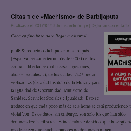
Citas 1 de «Machismo» de Barbijaputa
Publicado el
2017/04/13
de
michelle renyé
|
Dejar un comentario
Clica en foto libro para llegar a editorial
p. 48
Si reducimos la lupa, en nuestro país
[Espanya] se cometieron más de 9.000 delitos
contra la libertad sexual (acoso, agresiones,
abusos sexuales…), de los cuales 1.227 fueron
violaciones (dato del Instituto de la Mujer y para
la Igualdad de Oportunidad, Ministerio de
Sanidad, Servicios Sociales e Igualdad). Esto se
traduce en que cada poco más de seis horas se está produciendo 
violai´con. Estos datos, sin embargo, son solo los que han sido
denunciados; la cifra real es incalculable debido a que la vergüen
miedo hacen que muchas mujeres no denuncien nunca.