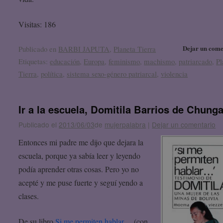
Visitas: 186
Dejar un come
Publicado en
BARBI JAPUTA
,
Planeta Tierra
Etiquetas:
educación
,
Europa
,
feminismo
,
machismo
,
patriarcado
,
Pl
Tierra
,
política
,
sistema sexo-género patriarcal
,
violencia
Ir a la escuela, Domitila Barrios de Chung
Publicado el
2013/06/03
de
mujerpalabra
|
Dejar un comentario
Entonces mi padre me dijo que dejara la
escuela, porque ya sabía leer y leyendo
podía aprender otras cosas. Pero yo no
acepté y me puse fuerte y seguí yendo a
clases.
De su libro
Si me permiten hablar…
(con