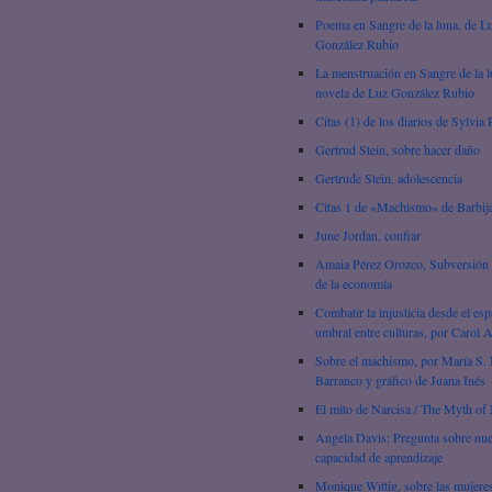
Poema en Sangre de la luna, de L
González Rubio
La menstruación en Sangre de la l
novela de Luz González Rubio
Citas (1) de los diarios de Sylvia 
Gertrud Stein, sobre hacer daño
Gertrude Stein, adolescencia
Citas 1 de «Machismo» de Barbij
June Jordan, confiar
Amaia Pérez Orozco, Subversión 
de la economía
Combatir la injusticia desde el esp
umbral entre culturas, por Carol 
Sobre el machismo, por María S. 
Barranco y gráfico de Juana Inés
El mito de Narcisa / The Myth of 
Angela Davis: Pregunta sobre nue
capacidad de aprendizaje
Monique Wittig, sobre las mujere