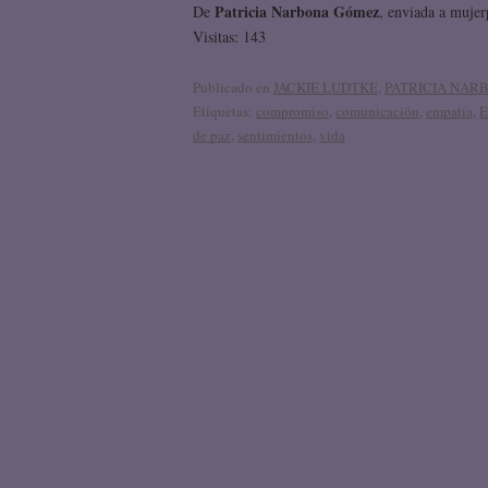
Patricia Narbona Gómez
De
, enviada a mujer
Visitas: 143
Publicado en
JACKIE LUDTKE
,
PATRICIA NAR
Etiquetas:
compromiso
,
comunicación
,
empatía
,
E
de paz
,
sentimientos
,
vida