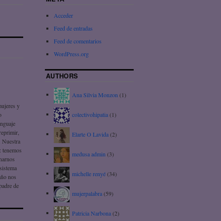
Acceder
Feed de entradas
Feed de comentarios
WordPress.org
AUTHORS
Ana Silvia Monzon
(1)
mujeres y
colectivohipatia
(1)
o
enguaje
reprimir,
Elarte O Lavida
(2)
. Nuestra
!: tenemos
medusa admin
(3)
onarnos
 sistema
michelle renyé
(34)
daño nos
 padre de
mujerpalabra
(59)
Patricia Narbona
(2)