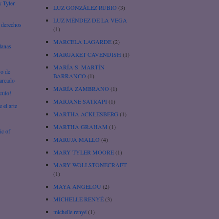
y Tyler
LUZ GONZÁLEZ RUBIO
(3)
LUZ MÉNDEZ DE LA VEGA
 derechos
(1)
MARCELA LAGARDE
(2)
lanas
MARGARET CAVENDISH
(1)
MARÍA S. MARTÍN
so de
BARRANCO
(1)
iarcado
MARÍA ZAMBRANO
(1)
culo!
MARJANE SATRAPI
(1)
 el arte
MARTHA ACKLESBERG
(1)
MARTHA GRAHAM
(1)
ic of
MARUJA MALLO
(4)
MARY TYLER MOORE
(1)
MARY WOLLSTONECRAFT
(1)
MAYA ANGELOU
(2)
MICHELLE RENYÉ
(3)
michelle renyé
(1)