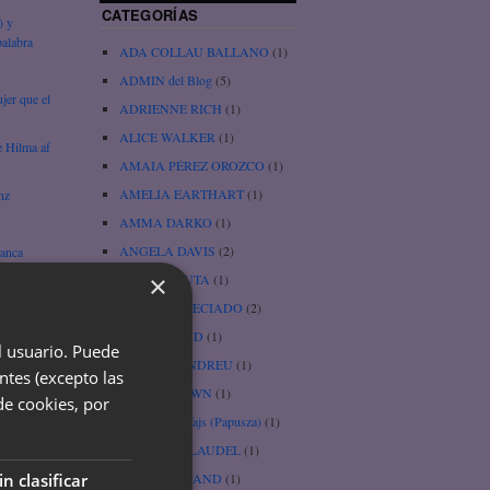
CATEGORÍAS
) y
alabra
ADA COLLAU BALLANO
(1)
ADMIN del Blog
(5)
jer que el
ADRIENNE RICH
(1)
ALICE WALKER
(1)
e Hilma af
AMAIA PÉREZ OROZCO
(1)
AMELIA EARTHART
(1)
nz
AMMA DARKO
(1)
ANGELA DAVIS
(2)
lanca
×
BARBI JAPUTA
(1)
ica, por
BEATRIZ PRECIADO
(2)
BESSIE HEAD
(1)
el usuario. Puede
BLANCA ANDREU
(1)
ntes (excepto las
BRENÉ BROWN
(1)
de cookies, por
) –
Bronislawa Wajs (Papusza)
(1)
CAMILLE CLAUDEL
(1)
CAROL A. HAND
(1)
in clasificar
e