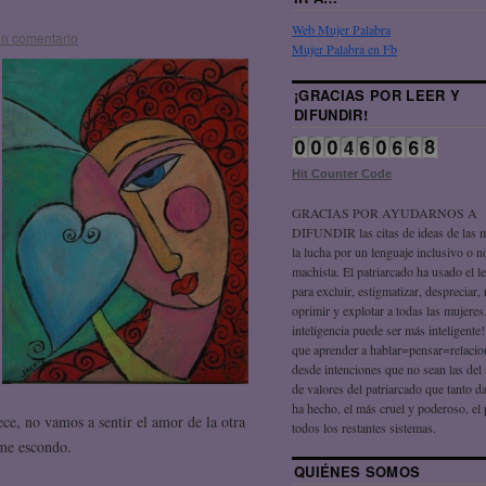
Web Mujer Palabra
un comentario
Mujer Palabra en Fb
¡GRACIAS POR LEER Y
DIFUNDIR!
Hit Counter Code
GRACIAS POR AYUDARNOS A
DIFUNDIR las citas de ideas de las 
la lucha por un lenguaje inclusivo o n
machista. El patriarcado ha usado el l
para excluir, estigmatizar, despreciar, 
oprimir y explotar a todas las mujeres
inteligencia puede ser más inteligente
que aprender a hablar=pensar=relaci
desde intenciones que no sean las del
de valores del patriarcado que tanto 
ha hecho, el más cruel y poderoso, el
ce, no vamos a sentir el amor de
la otra
todos los restantes sistemas.
me escondo.
QUIÉNES SOMOS