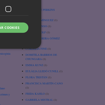
Cenicienta
(1)
e
CHARLOTTE PERKINS
GILMAN
(3)
úa
CHARO DOMÍNGUEZ
(1)
CHEFA ALONSO
(1)
AR COOKIES
wi
CHRISTA WOLF
(1)
CORAL HERRERA GÓMEZ
(1)
rtha
CORDELIA FINE
(1)
 misoginia
DOMITILA BARRIOS DE
CHUNGARA
(1)
EMMA KUNZ
(1)
EULÀLIA LLEDÓ CUNILL
(1)
FLORA TRISTÁN
(1)
FRANCISCA MARTÍN-CANO
(1)
llano
FRIDA KAHLO
(1)
 crimen y
GABRIELA MISTRAL
(1)
e