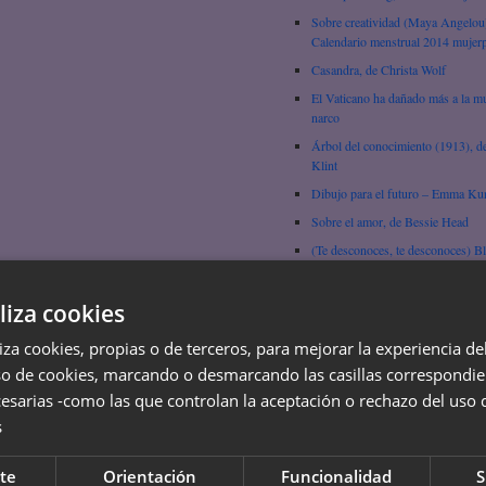
Sobre creatividad (Maya Angelou
Calendario menstrual 2014 mujerp
Casandra, de Christa Wolf
El Vaticano ha dañado más a la mu
narco
Árbol del conocimiento (1913), d
Klint
Dibujo para el futuro – Emma Ku
Sobre el amor, de Bessie Head
(Te desconoces, te desconoces) B
Andreu
Del sexo como tecnología biopolít
liza cookies
Beatriz Preciado
Ejércitos y religiones del planeta!
liza cookies, propias o de terceros, para mejorar la experiencia d
so de cookies, marcando o desmarcando las casillas correspondie
Pensar, por Hypatia de Alejandría
esarias -como las que controlan la aceptación o rechazo del uso 
La infancia (empezar a ser leyenda
Gertrude Stein
s
La Gorda, por Laura Tasada
te
Orientación
Funcionalidad
S
Ir a la escuela, Domitila Barrios d