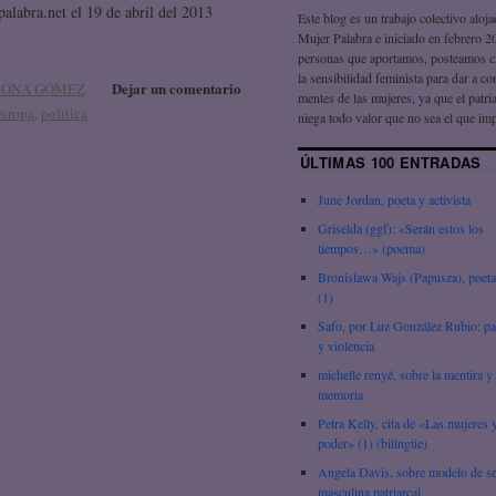
palabra.net el 19 de abril del 2013
Este blog es un trabajo colectivo aloj
Mujer Palabra e iniciado en febrero 2
personas que aportamos, posteamos c
la sensibilidad feminista para dar a co
Dejar un comentario
BONA GÓMEZ
mentes de las mujeres, ya que el patri
uropa
,
política
niega todo valor que no sea el que im
ÚLTIMAS 100 ENTRADAS
June Jordan, poeta y activista
Griselda (ggf): «Serán estos los
tiempos…» (poema)
Bronislawa Wajs (Papusza), poeta
(1)
Safo, por Luz González Rubio: pa
y violencia
michelle renyé, sobre la mentira y 
memoria
Petra Kelly, cita de «Las mujeres y
poder» (1) (bilingüe)
Angela Davis, sobre modelo de s
masculina patriarcal