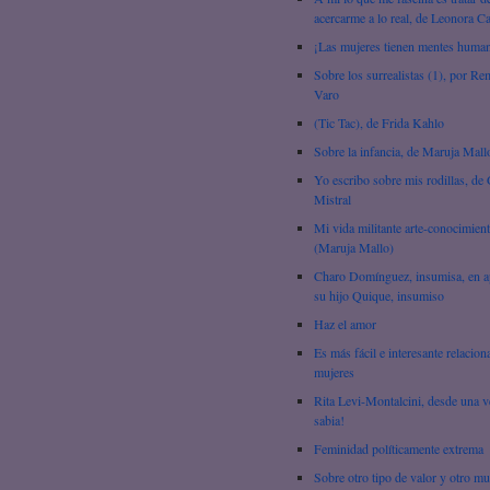
acercarme a lo real, de Leonora C
¡Las mujeres tienen mentes huma
Sobre los surrealistas (1), por R
Varo
(Tic Tac), de Frida Kahlo
Sobre la infancia, de Maruja Mall
Yo escribo sobre mis rodillas, de 
Mistral
Mi vida militante arte-conocimien
(Maruja Mallo)
Charo Domínguez, insumisa, en 
su hijo Quique, insumiso
Haz el amor
Es más fácil e interesante relacion
mujeres
Rita Levi-Montalcini, desde una v
sabia!
Feminidad políticamente extrema
Sobre otro tipo de valor y otro m