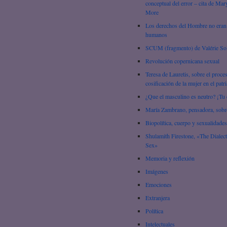
conceptual del error – cita de Mar
More
Los derechos del Hombre no eran
humanos
SCUM (fragmento) de Valérie So
Revolución copernicana sexual
Teresa de Lauretis, sobre el proce
cosificación de la mujer en el patr
¿Que el masculino es neutro? ¡Tu 
María Zambrano, pensadora, sobre
Biopolítica, cuerpo y sexualidades
Shulamith Firestone, «The Dialect
Sex»
Memoria y reflexión
Imágenes
Emociones
Extranjera
Política
Intelectuales