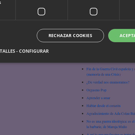
s
Chungara
Mujeres Libres y los problemas d
machismo en la CNT
Tiranía cultural, de Gloria Anzald
Ser mujer – Amma Darko
RECHAZAR COOKIES
ACEPT
Sobre la mentira, Nawal El Sadaa
¿Qué es el feminismo?
TALLES - CONFIGURAR
No es la técnica, es la pasión (Ma
Graham)
Fin de la Guerra Civil española y
(memoria de una Crisis)
¿De verdad nos enamoramos?
Orgasmo Pop
Aprender a amar
Hablar desde el corazón
Agradecimiento de Ada Colau Ba
No es una guerra ideológica: es el
la barbarie, de Maruja Mallo
A mí lo que me fascina es tratar d