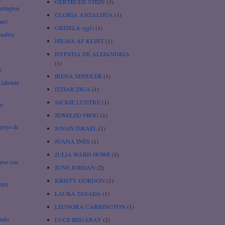
GERTRUDE STEIN
(3)
arrington
GLORIA ANZALDÚA
(1)
nas!
GRISELA (ggf)
(1)
emedios
HILMA AF KLINT
(1)
HYPATIA DE ALEJANDRÍA
(1)
o
IRENA SENDLER
(1)
Gabriela
ITZIAR ZIGA
(1)
JACKIE LUDTKE
(1)
to
JEWELED FROG
(1)
apoyo de
JOVAN ISRAEL
(1)
JUANA INÉS
(1)
JULIA WARD HOWE
(1)
arse con
JUNE JORDAN
(2)
KRISTY GORDON
(1)
ejez
LAURA TASADA
(1)
LEONORA CARRINGTON
(1)
undo
LUCE IRIGARAY
(2)