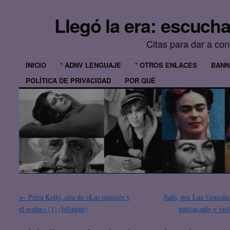
Llegó la era: escuch
Citas para dar a co
INICIO
* ADNV LENGUAJE
* OTROS ENLACES
BANN
POLÍTICA DE PRIVACIDAD
POR QUÉ
←
Petra Kelly, cita de «Las mujeres y
Safo, por Luz Gonzále
el poder» (1) (bilingüe)
patriarcado y vio