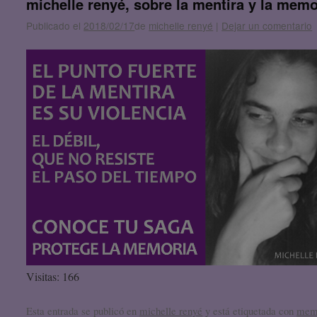
michelle renyé, sobre la mentira y la memo
Publicado el
2018/02/17
de
michelle renyé
|
Dejar un comentario
Visitas: 166
Esta entrada se publicó en
michelle renyé
y está etiquetada con
mem