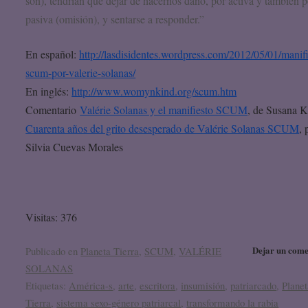
son), tendrían que dejar de hacernos daño, por activa y también p
pasiva (omisión), y sentarse a responder.”
En español:
http://lasdisidentes.wordpress.com/2012/05/01/manifi
scum-por-valerie-solanas/
En inglés:
http://www.womynkind.org/scum.htm
Comentario
Valérie Solanas y el manifiesto SCUM
, de Susana 
Cuarenta años del grito desesperado de Valérie Solanas SCUM
, 
Silvia Cuevas Morales
Visitas: 376
Dejar un come
Publicado en
Planeta Tierra
,
SCUM
,
VALÉRIE
SOLANAS
Etiquetas:
América-s
,
arte
,
escritora
,
insumisión
,
patriarcado
,
Planet
Tierra
,
sistema sexo-género patriarcal
,
transformando la rabia