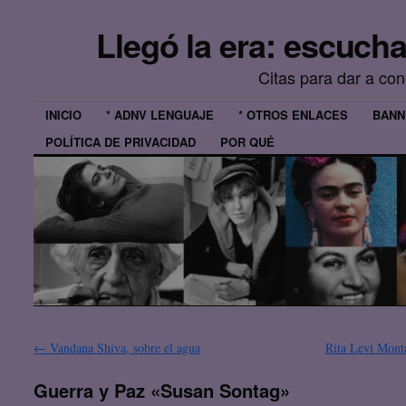
Llegó la era: escuch
Citas para dar a co
INICIO
* ADNV LENGUAJE
* OTROS ENLACES
BANN
POLÍTICA DE PRIVACIDAD
POR QUÉ
←
Vandana Shiva, sobre el agua
Rita Levi Mont
Guerra y Paz «Susan Sontag»