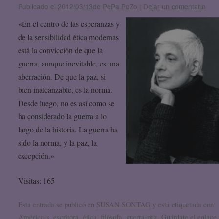
Publicado el
2012/03/13
de
PePa PoZo
|
Dejar un comentario
«En el centro de las esperanzas y
de la sensibilidad ética modernas
está la convicción de que la
guerra, aunque inevitable, es una
aberración. De que la paz, si
bien inalcanzable, es la norma.
Desde luego, no es así como se
ha considerado la guerra a lo
largo de la historia. La guerra ha
sido la norma, y la paz, la
excepción.»
Visitas: 165
Esta entrada se publicó en
SUSAN SONTAG
y está etiquetada con
América-s
,
escritora
,
ética
,
filósofa
,
guerra-paz
. Guárdate el
enlace
.