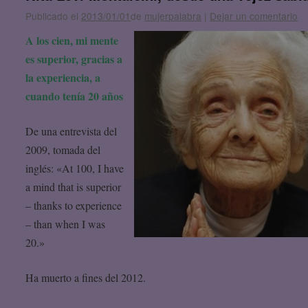
Publicado el
2013/01/01
de
mujerpalabra
|
Dejar un comentario
A los cien, mi mente
es superior, gracias a
la experiencia, a
cuando tenía 20 años
De una entrevista del
2009, tomada del
inglés: «At 100, I have
a mind that is superior
– thanks to experience
– than when I was
20.»
Ha muerto a fines del 2012.