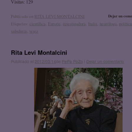
Visitas: 129
Dejar un come
Publicado en
RITA LEVI MONTALCINI
Etiquetas:
científica
,
Europa
,
investigadora
,
Italia
,
neuróloga
,
polític
sabiduría
,
vejez
Rita Levi Montalcini
Publicado el
2012/03/14
de
PePa PoZo
|
Dejar un comentario