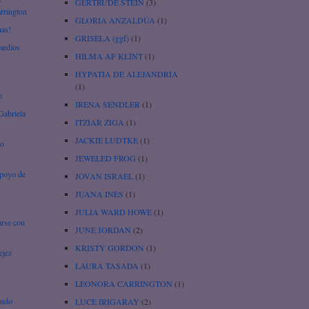
GERTRUDE STEIN
(3)
arrington
GLORIA ANZALDÚA
(1)
nas!
GRISELA (ggf)
(1)
emedios
HILMA AF KLINT
(1)
HYPATIA DE ALEJANDRÍA
(1)
o
IRENA SENDLER
(1)
Gabriela
ITZIAR ZIGA
(1)
JACKIE LUDTKE
(1)
to
JEWELED FROG
(1)
apoyo de
JOVAN ISRAEL
(1)
JUANA INÉS
(1)
JULIA WARD HOWE
(1)
arse con
JUNE JORDAN
(2)
KRISTY GORDON
(1)
ejez
LAURA TASADA
(1)
LEONORA CARRINGTON
(1)
undo
LUCE IRIGARAY
(2)