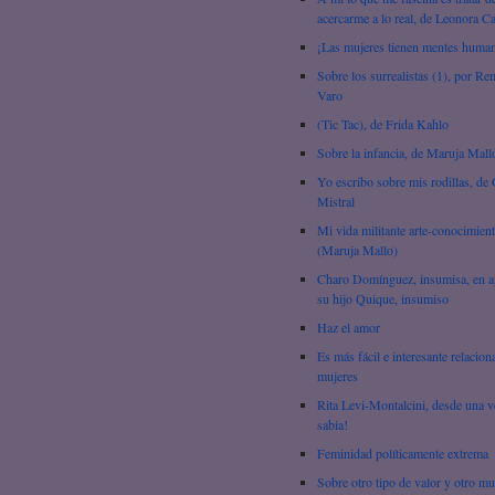
acercarme a lo real, de Leonora C
¡Las mujeres tienen mentes huma
Sobre los surrealistas (1), por R
Varo
(Tic Tac), de Frida Kahlo
Sobre la infancia, de Maruja Mall
Yo escribo sobre mis rodillas, de 
Mistral
Mi vida militante arte-conocimien
(Maruja Mallo)
Charo Domínguez, insumisa, en 
su hijo Quique, insumiso
Haz el amor
Es más fácil e interesante relacion
mujeres
Rita Levi-Montalcini, desde una v
sabia!
Feminidad políticamente extrema
Sobre otro tipo de valor y otro m