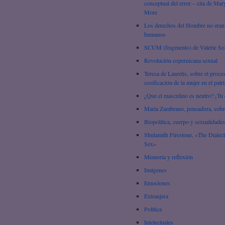
conceptual del error – cita de Mar
More
Los derechos del Hombre no eran
humanos
SCUM (fragmento) de Valérie So
Revolución copernicana sexual
Teresa de Lauretis, sobre el proce
cosificación de la mujer en el patr
¿Que el masculino es neutro? ¡Tu 
María Zambrano, pensadora, sobre
Biopolítica, cuerpo y sexualidades
Shulamith Firestone, «The Dialect
Sex»
Memoria y reflexión
Imágenes
Emociones
Extranjera
Política
Intelectuales