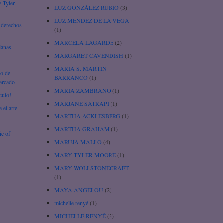
y Tyler
LUZ GONZÁLEZ RUBIO
(3)
LUZ MÉNDEZ DE LA VEGA
 derechos
(1)
MARCELA LAGARDE
(2)
lanas
MARGARET CAVENDISH
(1)
MARÍA S. MARTÍN
so de
BARRANCO
(1)
iarcado
MARÍA ZAMBRANO
(1)
culo!
MARJANE SATRAPI
(1)
 el arte
MARTHA ACKLESBERG
(1)
MARTHA GRAHAM
(1)
ic of
MARUJA MALLO
(4)
MARY TYLER MOORE
(1)
MARY WOLLSTONECRAFT
(1)
MAYA ANGELOU
(2)
michelle renyé
(1)
MICHELLE RENYÉ
(3)