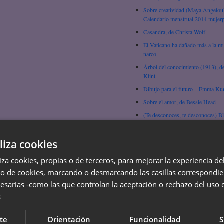
Sobre creatividad (Maya Angelou
Calendario menstrual 2014 mujerp
Casandra, de Christa Wolf
El Vaticano ha dañado más a la mu
narco
Árbol del conocimiento (1913), d
Klint
Dibujo para el futuro – Emma Ku
Sobre el amor, de Bessie Head
(Te desconoces, te desconoces) B
Andreu
Del sexo como tecnología biopolít
liza cookies
Beatriz Preciado
Ejércitos y religiones del planeta!
liza cookies, propias o de terceros, para mejorar la experiencia d
so de cookies, marcando o desmarcando las casillas correspondie
Pensar, por Hypatia de Alejandría
esarias -como las que controlan la aceptación o rechazo del uso 
La infancia (empezar a ser leyenda
Gertrude Stein
s
La Gorda, por Laura Tasada
te
Orientación
Funcionalidad
S
Ir a la escuela, Domitila Barrios d