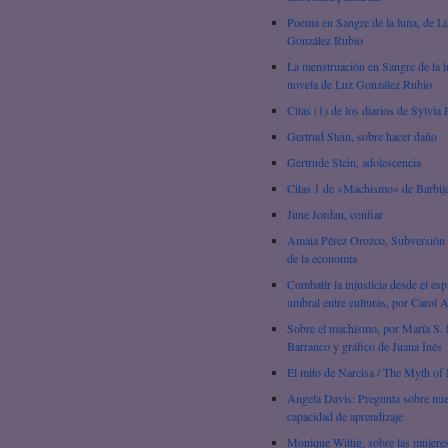
Poema en Sangre de la luna, de L
González Rubio
La menstruación en Sangre de la l
novela de Luz González Rubio
Citas (1) de los diarios de Sylvia 
Gertrud Stein, sobre hacer daño
Gertrude Stein, adolescencia
Citas 1 de «Machismo» de Barbij
June Jordan, confiar
Amaia Pérez Orozco, Subversión 
de la economía
Combatir la injusticia desde el esp
umbral entre culturas, por Carol 
Sobre el machismo, por María S. 
Barranco y gráfico de Juana Inés
El mito de Narcisa / The Myth of 
Angela Davis: Pregunta sobre nue
capacidad de aprendizaje
Monique Wittig, sobre las mujere