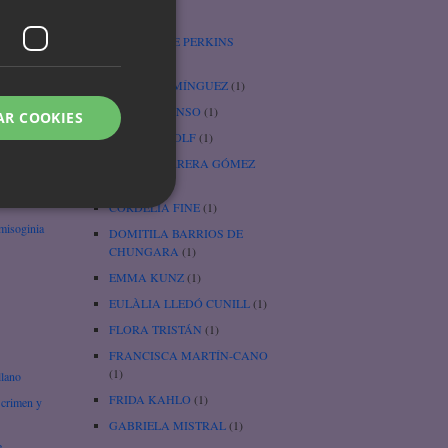
Cenicienta
(1)
e
CHARLOTTE PERKINS
GILMAN
(3)
úa
CHARO DOMÍNGUEZ
(1)
CHEFA ALONSO
(1)
AR COOKIES
wi
CHRISTA WOLF
(1)
CORAL HERRERA GÓMEZ
(1)
rtha
CORDELIA FINE
(1)
 misoginia
DOMITILA BARRIOS DE
CHUNGARA
(1)
EMMA KUNZ
(1)
EULÀLIA LLEDÓ CUNILL
(1)
FLORA TRISTÁN
(1)
FRANCISCA MARTÍN-CANO
(1)
llano
FRIDA KAHLO
(1)
 crimen y
GABRIELA MISTRAL
(1)
e