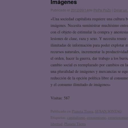
Imágenes
Publicado el
2012/09/14
de
PePa PoZo
|
Dejar un
«Una sociedad capitalista requiere una cultura 
imágenes. Necesita suministrar muchísimo entr
con el objeto de estimular la compra y anestesia
lesiones de clase, raza y sexo. Y necesita reunir
ilimitadas de información para poder explotar m
recursos naturales, incrementar la productivida
el orden, hacer la guerra, dar trabajo a los buró
cambio social es reemplazado por cambios en la
una pluralidad de imágenes y mercancías se equ
reducción de la opción política libre al consum
y el consumo ilimitado de imágenes»
Visitas: 587
Publicado en
Planeta Tierra
,
SUSAN SONTAG
Etiquetas:
capitalismo
,
consumismo
,
entretenimie
libertad
,
Planeta Tierra