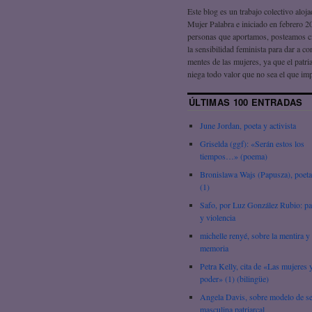
Este blog es un trabajo colectivo aloj
Mujer Palabra e iniciado en febrero 2
personas que aportamos, posteamos c
la sensibilidad feminista para dar a co
mentes de las mujeres, ya que el patri
niega todo valor que no sea el que im
ÚLTIMAS 100 ENTRADAS
June Jordan, poeta y activista
Griselda (ggf): «Serán estos los
tiempos…» (poema)
Bronislawa Wajs (Papusza), poeta
(1)
Safo, por Luz González Rubio: pa
y violencia
michelle renyé, sobre la mentira y 
memoria
Petra Kelly, cita de «Las mujeres y
poder» (1) (bilingüe)
Angela Davis, sobre modelo de s
masculina patriarcal