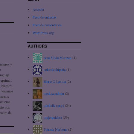
Acceder
Feed de entradas
Feed de comentarios
WordPress.org
AUTHORS
Ana Silvia Monzon
(1)
mujeres y
colectivohipatia
(1)
o
enguaje
reprimir,
Elarte O Lavida
(2)
. Nuestra
!: tenemos
medusa admin
(3)
onarnos
 sistema
michelle renyé
(34)
daño nos
 padre de
mujerpalabra
(59)
Patricia Narbona
(2)