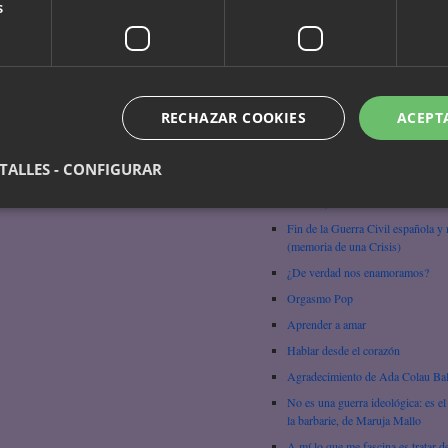
s
Chungara
Mujeres Libres y los problemas d
machismo en la CNT
Tiranía cultural, de Gloria Anzald
Ser mujer – Amma Darko
RECHAZAR COOKIES
ACEPT
Sobre la mentira, Nawal El Sadaa
¿Qué es el feminismo?
TALLES - CONFIGURAR
No es la técnica, es la pasión (Ma
Graham)
Fin de la Guerra Civil española y
(memoria de una Crisis)
¿De verdad nos enamoramos?
Orgasmo Pop
Aprender a amar
Hablar desde el corazón
Agradecimiento de Ada Colau Ba
No es una guerra ideológica: es el
la barbarie, de Maruja Mallo
A mí lo que me fascina es tratar d