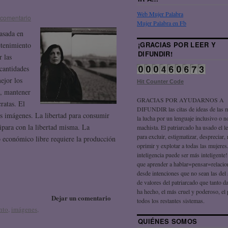
Web Mujer Palabra
 comentario
Mujer Palabra en Fb
basada en
¡GRACIAS POR LEER Y
etenimiento
DIFUNDIR!
r las
 cantidades
ejor los
Hit Counter Code
d, mantener
GRACIAS POR AYUDARNOS A
cratas. El
DIFUNDIR las citas de ideas de las 
s imágenes. La libertad para consumir
la lucha por un lenguaje inclusivo o n
ipara con la libertad misma. La
machista. El patriarcado ha usado el l
para excluir, estigmatizar, despreciar, 
o económico libre requiere la producción
oprimir y explotar a todas las mujeres
inteligencia puede ser más inteligente
que aprender a hablar=pensar=relaci
desde intenciones que no sean las del
de valores del patriarcado que tanto 
ha hecho, el más cruel y poderoso, el
Dejar un comentario
todos los restantes sistemas.
nto
,
imágenes
,
QUIÉNES SOMOS