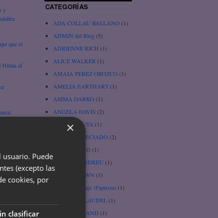
CATEGORÍAS
) y
alabra
ADA COLLAU BALLANO
(1)
ADMIN del Blog
(5)
jer que el
ADRIENNE RICH
(1)
ALICE WALKER
(1)
e Hilma af
AMAIA PÉREZ OROZCO
(1)
AMELIA EARTHART
(1)
nz
AMMA DARKO
(1)
ANGELA DAVIS
(2)
lanca
×
BARBI JAPUTA
(1)
ica, por
BEATRIZ PRECIADO
(2)
BESSIE HEAD
(1)
el usuario. Puede
BLANCA ANDREU
(1)
ntes (excepto las
BRENÉ BROWN
(1)
de cookies, por
) –
Bronislawa Wajs (Papusza)
(1)
CAMILLE CLAUDEL
(1)
CAROL A. HAND
(1)
in clasificar
e