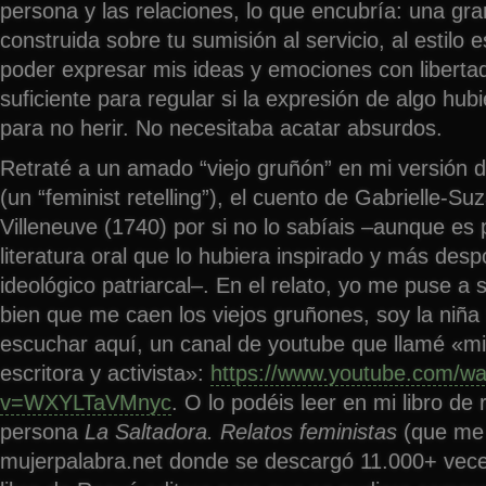
persona y las relaciones, lo que encubría: una gra
construida sobre tu sumisión al servicio, al estilo e
poder expresar mis ideas y emociones con liberta
suficiente para regular si la expresión de algo hubi
para no herir. No necesitaba acatar absurdos.
Retraté a un amado “viejo gruñón” en mi versión de 
(un “feminist retelling”), el cuento de Gabrielle-S
Villeneuve (1740) por si no lo sabíais –aunque es 
literatura oral que lo hubiera inspirado y más des
ideológico patriarcal–. En el relato, yo me puse a s
bien que me caen los viejos gruñones, soy la niña
escuchar aquí, un canal de youtube que llamé «mi
escritora y activista»:
https://www.youtube.com/wa
v=WXYLTaVMnyc
. O lo podéis leer en mi libro de
persona
La Saltadora. Relatos feministas
(que me 
mujerpalabra.net donde se descargó 11.000+ vec