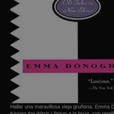
Hallar una maravillosa vieja gruñona. Emma 
Kissing the Witch / Besar a la bruja, con retel