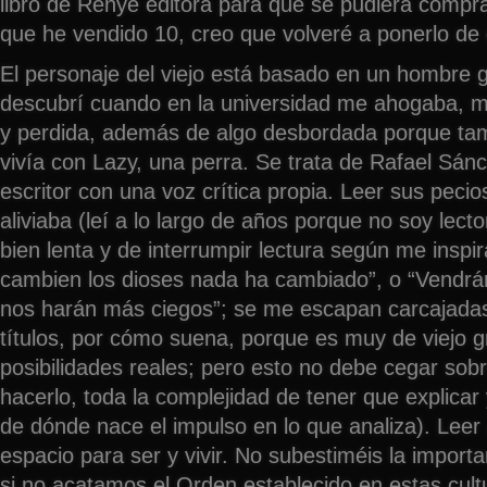
libro de Renyé editora para que se pudiera compr
que he vendido 10, creo que volveré a ponerlo de 
El personaje del viejo está basado en un hombre 
descubrí cuando en la universidad me ahogaba, m
y perdida, además de algo desbordada porque tam
vivía con Lazy, una perra. Se trata de Rafael Sánc
escritor con una voz crítica propia. Leer sus pecio
aliviaba (leí a lo largo de años porque no soy lect
bien lenta y de interrumpir lectura según me inspi
cambien los dioses nada ha cambiado”, o “Vendr
nos harán más ciegos”; se me escapan carcajadas a
títulos, por cómo suena, porque es muy de viejo
posibilidades reales; pero esto no debe cegar sobr
hacerlo, toda la complejidad de tener que explicar 
de dónde nace el impulso en lo que analiza). Leer
espacio para ser y vivir. No subestiméis la import
si no acatamos el Orden establecido en estas cultu