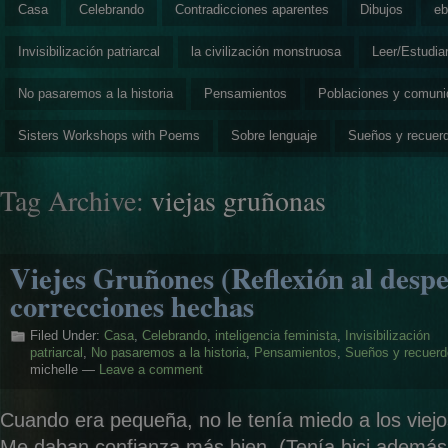
Casa
Celebrando
Contradicciones aparentes
Dibujos
eb
Invisibilización patriarcal
la civilización monstruosa
Leer/Estudia
No pasaremos a la historia
Pensamientos
Poblaciones y comun
Sisters Workshops with Poems
Sobre lenguaje
Sueños y recuer
Tag Archive:
viejas gruñonas
Viejes Gruñones (Reflexión al despe
correcciones hechas
Filed Under:
Casa
,
Celebrando
,
inteligencia feminista
,
Invisibilización
patriarcal
,
No pasaremos a la historia
,
Pensamientos
,
Sueños y recuer
michelle —
Leave a comment
Cuando era pequeña, no le tenía miedo a los viejo
Me daban confianza más bien. (Tenía bici además 