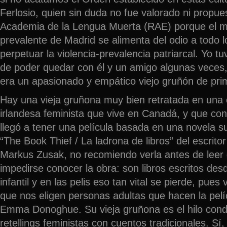
Ferlosio, quien sin duda no fue valorado ni propue
Academia de la Lengua Muerta (RAE) porque el m
prevalente de Madrid se alimenta del odio a todo 
perpetuar la violencia-prevalencia patriarcal. Yo t
de poder quedar con él y un amigo algunas veces,
era un apasionado y empático viejo gruñón de pr
Hay una vieja gruñona muy bien retratada en una 
irlandesa feminista que vive en Canadá, y que con
llegó a tener una película basada en una novela s
“The Book Thief / La ladrona de libros” del escrito
Markus Zusak, no recomiendo verla antes de leer e
impedirse conocer la obra: son libros escritos desd
infantil y en las pelis eso tan vital se pierde, pue
que nos eligen personas adultas que hacen la pelí
Emma Donoghue. Su vieja gruñona es el hilo cond
retellings feministas con cuentos tradicionales. Sí, 