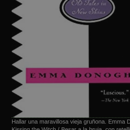
Hallar una maravillosa vieja gruñona. Emma 
Kissing the Witch / Besar a la bruja, con retel