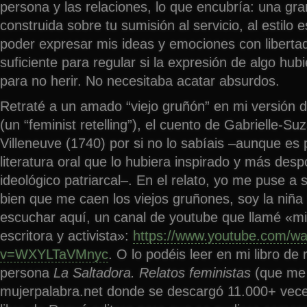
persona y las relaciones, lo que encubría: una gra
construida sobre tu sumisión al servicio, al estilo e
poder expresar mis ideas y emociones con liberta
suficiente para regular si la expresión de algo hubi
para no herir. No necesitaba acatar absurdos.
Retraté a un amado “viejo gruñón” en mi versión de 
(un “feminist retelling”), el cuento de Gabrielle-S
Villeneuve (1740) por si no lo sabíais –aunque es 
literatura oral que lo hubiera inspirado y más des
ideológico patriarcal–. En el relato, yo me puse a s
bien que me caen los viejos gruñones, soy la niña
escuchar aquí, un canal de youtube que llamé «mi
escritora y activista»:
https://www.youtube.com/wa
v=WXYLTaVMnyc
. O lo podéis leer en mi libro de
persona
La Saltadora. Relatos feministas
(que me 
mujerpalabra.net donde se descargó 11.000+ vec