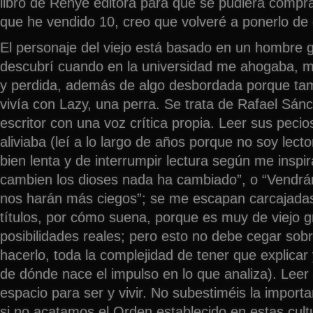
libro de Renyé editora para que se pudiera compr
que he vendido 10, creo que volveré a ponerlo de 
El personaje del viejo está basado en un hombre 
descubrí cuando en la universidad me ahogaba, m
y perdida, además de algo desbordada porque tam
vivía con Lazy, una perra. Se trata de Rafael Sánc
escritor con una voz crítica propia. Leer sus pecio
aliviaba (leí a lo largo de años porque no soy lect
bien lenta y de interrumpir lectura según me inspi
cambien los dioses nada ha cambiado”, o “Vendr
nos harán más ciegos”; se me escapan carcajadas a
títulos, por cómo suena, porque es muy de viejo
posibilidades reales; pero esto no debe cegar sobr
hacerlo, toda la complejidad de tener que explicar 
de dónde nace el impulso en lo que analiza). Leer
espacio para ser y vivir. No subestiméis la import
si no acatamos el Orden establecido en estas cultu