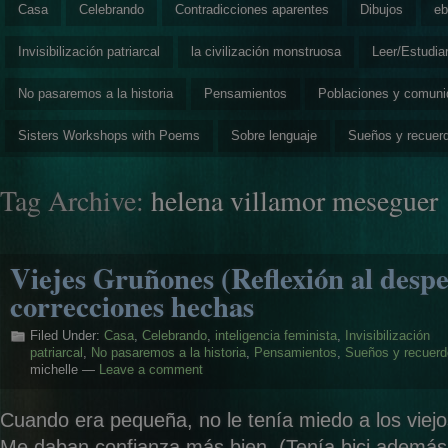
Casa
Celebrando
Contradicciones aparentes
Dibujos
eb
Invisibilización patriarcal
la civilización monstruosa
Leer/Estudia
No pasaremos a la historia
Pensamientos
Poblaciones y comun
Sisters Workshops with Poems
Sobre lenguaje
Sueños y recuer
Tag Archive:
helena villamor meseguer
Viejes Gruñones (Reflexión al despe
correcciones hechas
Filed Under:
Casa
,
Celebrando
,
inteligencia feminista
,
Invisibilización
patriarcal
,
No pasaremos a la historia
,
Pensamientos
,
Sueños y recuer
michelle —
Leave a comment
Cuando era pequeña, no le tenía miedo a los viejo
Me daban confianza más bien. (Tenía bici además 