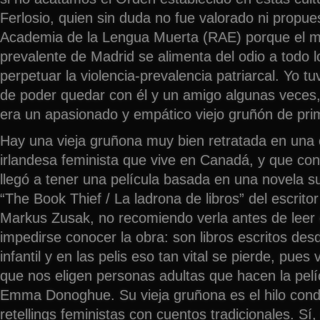
Ferlosio, quien sin duda no fue valorado ni propue
Academia de la Lengua Muerta (RAE) porque el m
prevalente de Madrid se alimenta del odio a todo 
perpetuar la violencia-prevalencia patriarcal. Yo t
de poder quedar con él y un amigo algunas veces,
era un apasionado y empático viejo gruñón de pr
Hay una vieja gruñona muy bien retratada en una 
irlandesa feminista que vive en Canadá, y que con
llegó a tener una película basada en una novela s
“The Book Thief / La ladrona de libros” del escrito
Markus Zusak, no recomiendo verla antes de leer e
impedirse conocer la obra: son libros escritos desd
infantil y en las pelis eso tan vital se pierde, pue
que nos eligen personas adultas que hacen la pelí
Emma Donoghue. Su vieja gruñona es el hilo cond
retellings feministas con cuentos tradicionales. Sí, 