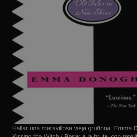
Hallar una maravillosa vieja gruñona. Emma 
Kissing the Witch / Besar a la bruja, con retel