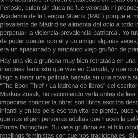
Ferlosio, quien sin duda no fue valorado ni propue
Academia de la Lengua Muerta (RAE) porque el m
prevalente de Madrid se alimenta del odio a todo 
perpetuar la violencia-prevalencia patriarcal. Yo t
de poder quedar con él y un amigo algunas veces,
era un apasionado y empático viejo gruñón de pr
Hay una vieja gruñona muy bien retratada en una 
irlandesa feminista que vive en Canadá, y que con
llegó a tener una película basada en una novela s
“The Book Thief / La ladrona de libros” del escrito
Markus Zusak, no recomiendo verla antes de leer e
impedirse conocer la obra: son libros escritos desd
infantil y en las pelis eso tan vital se pierde, pue
que nos eligen personas adultas que hacen la pelí
Emma Donoghue. Su vieja gruñona es el hilo cond
retellings feministas con cuentos tradicionales. Sí, 