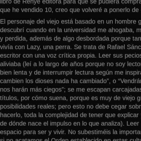
libro de Renyé editora para que se pudiera compr
que he vendido 10, creo que volveré a ponerlo de 
El personaje del viejo está basado en un hombre 
descubrí cuando en la universidad me ahogaba, m
y perdida, además de algo desbordada porque tam
vivía con Lazy, una perra. Se trata de Rafael Sánc
escritor con una voz crítica propia. Leer sus pecio
aliviaba (leí a lo largo de años porque no soy lect
bien lenta y de interrumpir lectura según me inspi
cambien los dioses nada ha cambiado”, o “Vendr
nos harán más ciegos”; se me escapan carcajadas a
títulos, por cómo suena, porque es muy de viejo
posibilidades reales; pero esto no debe cegar sobr
hacerlo, toda la complejidad de tener que explicar 
de dónde nace el impulso en lo que analiza). Leer
espacio para ser y vivir. No subestiméis la import
si no acatamos el Orden establecido en estas cultu