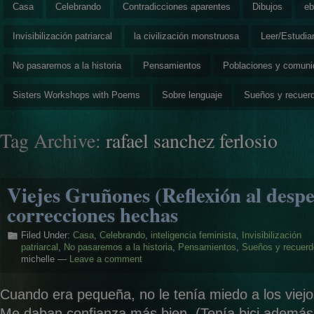
Casa
Celebrando
Contradicciones aparentes
Dibujos
eb
Invisibilización patriarcal
la civilización monstruosa
Leer/Estudia
No pasaremos a la historia
Pensamientos
Poblaciones y comun
Sisters Workshops with Poems
Sobre lenguaje
Sueños y recuer
Tag Archive:
rafael sanchez ferlosio
Viejes Gruñones (Reflexión al despe
correcciones hechas
Filed Under:
Casa
,
Celebrando
,
inteligencia feminista
,
Invisibilización
patriarcal
,
No pasaremos a la historia
,
Pensamientos
,
Sueños y recuer
michelle —
Leave a comment
Cuando era pequeña, no le tenía miedo a los viejo
Me daban confianza más bien. (Tenía bici además 