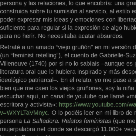
persona y las relaciones, lo que encubría: una gra
construida sobre tu sumisión al servicio, al estilo e
poder expresar mis ideas y emociones con liberta
suficiente para regular si la expresión de algo hubi
para no herir. No necesitaba acatar absurdos.
Retraté a un amado “viejo gruñón” en mi versión de 
(un “feminist retelling”), el cuento de Gabrielle-S
Villeneuve (1740) por si no lo sabíais –aunque es 
literatura oral que lo hubiera inspirado y más des
ideológico patriarcal–. En el relato, yo me puse a s
bien que me caen los viejos gruñones, soy la niña
escuchar aquí, un canal de youtube que llamé «mi
escritora y activista»:
https://www.youtube.com/wa
v=WXYLTaVMnyc
. O lo podéis leer en mi libro de
persona
La Saltadora. Relatos feministas
(que me 
mujerpalabra.net donde se descargó 11.000+ vec