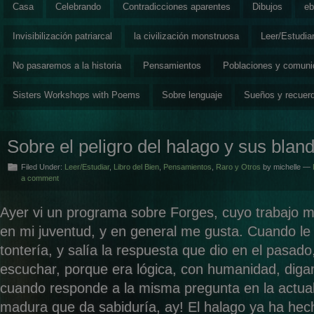
Casa
Celebrando
Contradicciones aparentes
Dibujos
eb
Invisibilización patriarcal
la civilización monstruosa
Leer/Estudia
No pasaremos a la historia
Pensamientos
Poblaciones y comun
Sisters Workshops with Poems
Sobre lenguaje
Sueños y recuer
Sobre el peligro del halago y sus blan
Filed Under:
Leer/Estudiar
,
Libro del Bien
,
Pensamientos
,
Raro y Otros
by michelle —
a comment
Ayer vi un programa sobre Forges, cuyo trabaj
en mi juventud, y en general me gusta. Cuando l
tontería, y salía la respuesta que dio en el pasad
escuchar, porque era lógica, con humanidad, diga
cuando responde a la misma pregunta en la actua
madura que da sabiduría, ay! El halago ya ha hec