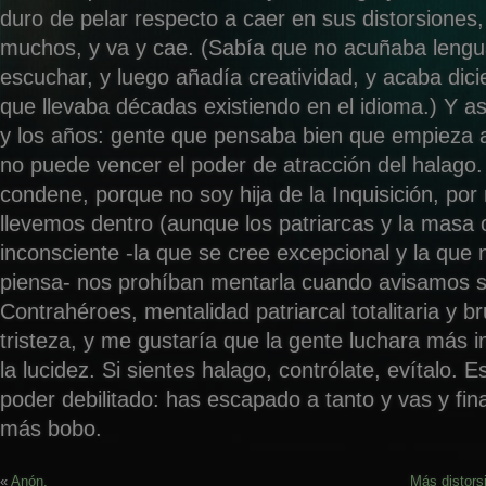
duro de pelar respecto a caer en sus distorsiones,
muchos, y va y cae. (Sabía que no acuñaba lengua
escuchar, y luego añadía creatividad, y acaba dic
que llevaba décadas existiendo en el idioma.) Y as
y los años: gente que pensaba bien que empieza a
no puede vencer el poder de atracción del halago.
condene, porque no soy hija de la Inquisición, po
llevemos dentro (aunque los patriarcas y la masa 
inconsciente -la que se cree excepcional y la que
piensa- nos prohíban mentarla cuando avisamos s
Contrahéroes, mentalidad patriarcal totalitaria y b
tristeza, y me gustaría que la gente luchara más i
la lucidez. Si sientes halago, contrólate, evítalo. E
poder debilitado: has escapado a tanto y vas y fin
más bobo.
«
Anón.
Más distors