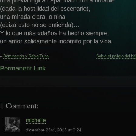
una previa lógica capacidad crítica notable
(dada la hostilidad del escenario),
una mirada clara, o niña
(quizá esto no se entienda)…
Y lo que más «daño» ha hecho siempre:
un amor sólidamente indómito por la vida.
«
Dominación y Rabia/Furia
Sobre el peligro del h
Permanent Link
1 Comment:
michelle
diciembre 23rd, 2013 at 0:24