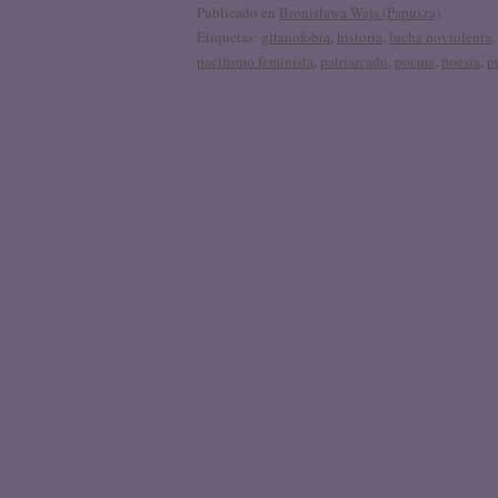
Publicado en
Bronislawa Wajs (Papusza)
Etiquetas:
gitanofobia
,
historia
,
lucha noviolenta
,
pacifismo feminista
,
patriarcado
,
poema
,
poesía
,
p