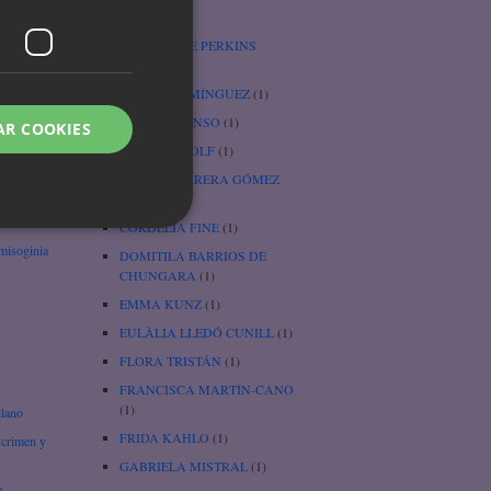
Cenicienta
(1)
e
CHARLOTTE PERKINS
GILMAN
(3)
úa
CHARO DOMÍNGUEZ
(1)
CHEFA ALONSO
(1)
AR COOKIES
wi
CHRISTA WOLF
(1)
CORAL HERRERA GÓMEZ
(1)
rtha
CORDELIA FINE
(1)
 misoginia
DOMITILA BARRIOS DE
CHUNGARA
(1)
EMMA KUNZ
(1)
EULÀLIA LLEDÓ CUNILL
(1)
FLORA TRISTÁN
(1)
FRANCISCA MARTÍN-CANO
(1)
llano
FRIDA KAHLO
(1)
 crimen y
GABRIELA MISTRAL
(1)
e