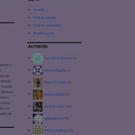
Acceder
Feed de entradas
Feed de comentarios
WordPress.org
AUTHORS
Ana Silvia Monzon
(1)
mujeres y
colectivohipatia
(1)
o
enguaje
reprimir,
Elarte O Lavida
(2)
. Nuestra
!: tenemos
medusa admin
(3)
onarnos
 sistema
michelle renyé
(34)
daño nos
 padre de
mujerpalabra
(59)
Patricia Narbona
(2)