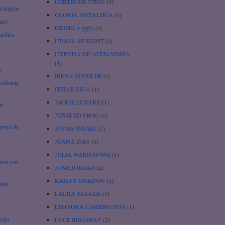
GERTRUDE STEIN
(3)
arrington
GLORIA ANZALDÚA
(1)
nas!
GRISELA (ggf)
(1)
emedios
HILMA AF KLINT
(1)
HYPATIA DE ALEJANDRÍA
(1)
o
IRENA SENDLER
(1)
Gabriela
ITZIAR ZIGA
(1)
JACKIE LUDTKE
(1)
to
JEWELED FROG
(1)
apoyo de
JOVAN ISRAEL
(1)
JUANA INÉS
(1)
JULIA WARD HOWE
(1)
arse con
JUNE JORDAN
(2)
KRISTY GORDON
(1)
ejez
LAURA TASADA
(1)
LEONORA CARRINGTON
(1)
undo
LUCE IRIGARAY
(2)