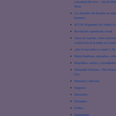
conceptual del error – cita de Mar
More
Los derechos del Hombre no eran
humanos
SCUM (fragmento) de Valérie So
Revolución copernicana sexual
Teresa de Lauretis, sobre el proce
cosificación de la mujer en el patr
¿Que el masculino es neutro? ¡Tu 
María Zambrano, pensadora, sobre
Biopolítica, cuerpo y sexualidades
Shulamith Firestone, «The Dialect
Sex»
Memoria y reflexión
Imágenes
Emociones
Extranjera
Política
Intelectuales