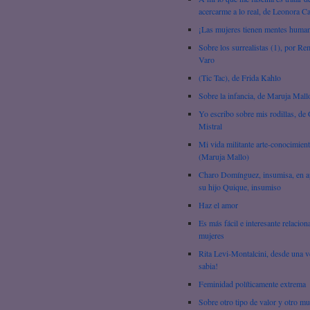
acercarme a lo real, de Leonora C
¡Las mujeres tienen mentes huma
Sobre los surrealistas (1), por R
Varo
(Tic Tac), de Frida Kahlo
Sobre la infancia, de Maruja Mall
Yo escribo sobre mis rodillas, de 
Mistral
Mi vida militante arte-conocimien
(Maruja Mallo)
Charo Domínguez, insumisa, en 
su hijo Quique, insumiso
Haz el amor
Es más fácil e interesante relacion
mujeres
Rita Levi-Montalcini, desde una v
sabia!
Feminidad políticamente extrema
Sobre otro tipo de valor y otro m