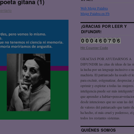
poeta gitana (1)
Web Mujer Palabra
entario
Mujer Palabra en Fb
¡GRACIAS POR LEER Y
DIFUNDIR!
Hit Counter Code
GRACIAS POR AYUDARNOS A
DIFUNDIR las citas de ideas de las 
la lucha por un lenguaje inclusivo o n
machista. El patriarcado ha usado el l
para excluir, estigmatizar, despreciar, 
oprimir y explotar a todas las mujeres
inteligencia puede ser más inteligente
que aprender a hablar=pensar=relaci
desde intenciones que no sean las del
de valores del patriarcado que tanto 
ha hecho, el más cruel y poderoso, el
todos los restantes sistemas.
QUIÉNES SOMOS