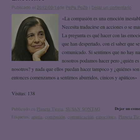
Publicado el
2012/09/14
de
PePa PoZo
|
Dejar un comentario
«La compasión es una emoción inestabl
Necesita traducirse en acciones o se mar
La pregunta es qué hacer con las emoc
que han despertado, con el saber que se
comunicado. Si sentimos que no hay n
nosotros podamos hacer pero ¿quién es
nosotros? y nada que ellos puedan hacer tampoco y ¿quiénes son 
entonces comenzamos a sentirnos aburridos, cínicos y apáticos»
Visitas: 138
Dejar un come
Publicado en
Planeta Tierra
,
SUSAN SONTAG
Etiquetas:
apatía
,
compasión
,
comunicación
,
emociones
,
Planeta Tie