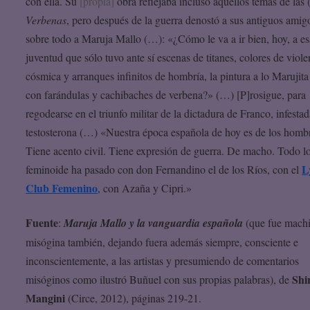
con ella. Su
[propia]
obra reflejaba incluso aquellos temas de las
Verbenas
, pero después de la guerra denostó a sus antiguos amig
sobre todo a Maruja Mallo (…): «¿Cómo le va a ir bien, hoy, a es
juventud que sólo tuvo ante sí escenas de titanes, colores de viole
cósmica y arranques infinitos de hombría, la pintura a lo Marujita
con farándulas y cachibaches de verbena?» (…) [P]rosigue, para
regodearse en el triunfo militar de la dictadura de Franco, infesta
testosterona (…) «Nuestra época española de hoy es de los homb
Tiene acento civil. Tiene expresión de guerra. De macho. Todo l
L
feminoide ha pasado con don Fernandino el de los Ríos, con el
Club Femenino
, con Azaña y Cipri.»
Fuente
:
Maruja Mallo y la vanguardia española
(que fue machi
misógina también, dejando fuera además siempre, consciente e
inconscientemente, a las artistas y presumiendo de comentarios
Shi
misóginos como ilustró Buñuel con sus propias palabras), de
Mangini
(Circe, 2012), páginas 219-21.