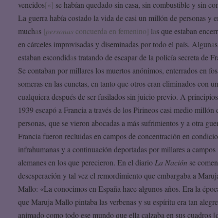
vencidos
[«]
se habían quedado sin casa, sin combustible y sin co
La guerra había costado la vida de casi un millón de personas y e
much
a
s
[
personas
concuerda en femenino]
l
a
s que estaban encer
en cárceles improvisadas y diseminadas por todo el país. Algun
a
s
estaban escondid
a
s tratando de escapar de la policía secreta de F
Se contaban por millares los muertos anónimos, enterrados en fos
someras en las cunetas, en tanto que otros eran eliminados con u
cualquiera después de ser fusilados sin juicio previo. A principio
1939 escapó a Francia a través de los Pirineos casi medio millón 
personas, que se vieron abocad
a
s a más sufrimientos y a otra gue
Francia fueron recluidas en campos de concentración en condici
infrahumanas y a continuación deportadas por millares a campos
alemanes en los que perecieron. En el diario
La Nación
se coment
desesperación y tal vez el remordimiento que embargaba a Maruj
Mallo: «La conocimos en España hace algunos años. Era la époc
que Maruja Mallo pintaba las verbenas y su espíritu era tan alegre
animado como todo ese mundo que ella calzaba en sus cuadros [