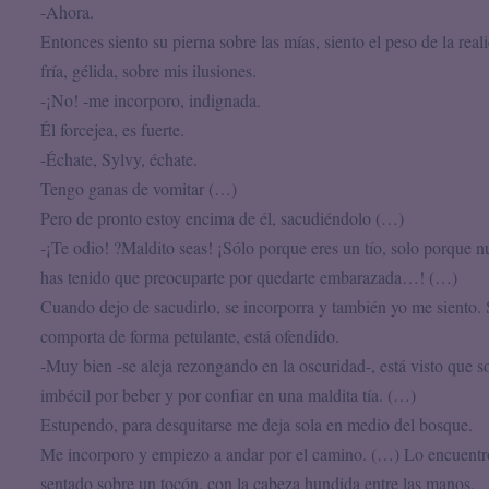
-Ahora.
Entonces siento su pierna sobre las mías, siento el peso de la real
fría, gélida, sobre mis ilusiones.
-¡No! -me incorporo, indignada.
Él forcejea, es fuerte.
-Échate, Sylvy, échate.
Tengo ganas de vomitar (…)
Pero de pronto estoy encima de él, sacudiéndolo (…)
-¡Te odio! ?Maldito seas! ¡Sólo porque eres un tío, solo porque 
has tenido que preocuparte por quedarte embarazada…! (…)
Cuando dejo de sacudirlo, se incorporra y también yo me siento.
comporta de forma petulante, está ofendido.
-Muy bien -se aleja rezongando en la oscuridad-, está visto que s
imbécil por beber y por confiar en una maldita tía. (…)
Estupendo, para desquitarse me deja sola en medio del bosque.
Me incorporo y empiezo a andar por el camino. (…) Lo encuentr
sentado sobre un tocón, con la cabeza hundida entre las manos,