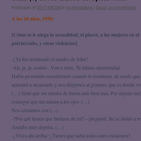
Publicado el
2017/08/29
de
mujerpalabra
|
Dejar un comentario
A los 18 años, 1950:
[Cómo se le niega la sexualidad, el placer, a las mujeres en el
patriarcado, y otras violencias]
-¿Ya has terminado el cuadro de John?
-Ah, ja, ja -sonrió-. Ven a verlo. Tu última oportunidad.
Había prometido enseñármelo cuando lo terminara, de modo que
apresuré a alcanzarlo y nos dirigimos al granero, que es donde vi
(…) Sentí que me miraba de forma más bien rara. Por alguna raz
conseguí que me mirara a los ojos. (…)
Nos cruzamos con (…)
-?Por qué tienen que burlarse de mí? – pregunté. Ilo se limitó a reí
Andaba muy deprisa. (…)
-¿Vives ahí arriba? ¿Tienes que subir todos estos escalones?