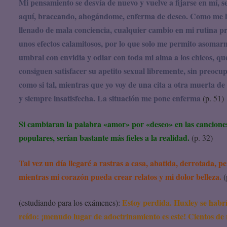
Mi pensamiento se desvía de nuevo y vuelve a fijarse en mí, 
aquí, braceando, ahogándome, enferma de deseo. Como me 
llenado de mala conciencia, cualquier cambio en mi rutina p
unos efectos calamitosos, por lo que solo me permito asomar
umbral con envidia y odiar con toda mi alma a los chicos, qu
consiguen satisfacer su apetito sexual libremente, sin preocu
como si tal, mientras que yo voy de una cita a otra muerta de
y siempre insatisfecha. La situación me pone enferma
(p. 51)
Si cambiaran la palabra «amor» por «deseo» en las cancione
populares, serían bastante más fieles a la realidad.
(p. 32)
Tal vez un día llegaré a rastras a casa, abatida, derrotada, p
mientras mi corazón pueda crear relatos y mi dolor belleza.
(
Estoy perdida. Huxley se habr
(estudiando para los exámenes):
reído: ¡menudo lugar de adoctrinamiento es este! Cientos de 