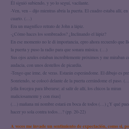
Él siguió subiendo, y yo lo seguí, vacilante.
-Ven, ven – dijo mientras abría la puerta. El cuadro estaba allí, en
cuarto. (…)
Era un magnífico retrato de John a lápiz.
-¿Cómo haces los sombreados? ¿Inclinando el lápiz?
En ese momento no le di importancia, epro ahora recuerdo que Il
la puerta y puso la radio para que sonara música. (…)
Sus ojos azules estaban increíblemente próximos y me miraban c
audacia, con unos destellos de picardía.
-Tengo que irme, de veras. Estarán esperándome. El dibujo es pre
Sonriendo, se colocó delante de la puerta cerrándome el paso. (
[ella forcejea para liberarse; al salir de allí, los chicos la miran
maliciosamente y con risas]
(…) mañana mi nombre estará en boca de todos (…) ¿Y qué pue
hacer yo sola contra todos…? (pp. 20-22)
A veces me invade un sentimiento de expectación, como si, p