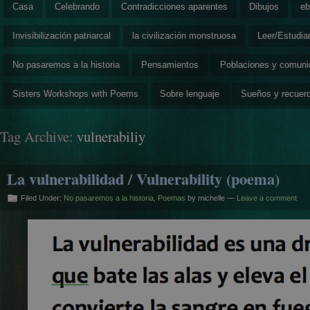
Casa
Celebrando
Contradicciones aparentes
Dibujos
eb
Invisibilización patriarcal
la civilización monstruosa
Leer/Estudia
No pasaremos a la historia
Pensamientos
Poblaciones y comun
Sisters Workshops with Poems
Sobre lenguaje
Sueños y recuer
Tag Archive:
vulnerabiliy
La vulnerabilidad / Vulnerability (poema)
Filed Under:
No pasaremos a la historia
,
Poemas
by michelle —
Leave a comment