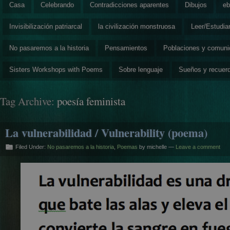
Casa
Celebrando
Contradicciones aparentes
Dibujos
eb
Invisibilización patriarcal
la civilización monstruosa
Leer/Estudia
No pasaremos a la historia
Pensamientos
Poblaciones y comun
Sisters Workshops with Poems
Sobre lenguaje
Sueños y recuer
Tag Archive:
poesía feminista
La vulnerabilidad / Vulnerability (poema)
Filed Under:
No pasaremos a la historia
,
Poemas
by michelle —
Leave a comment